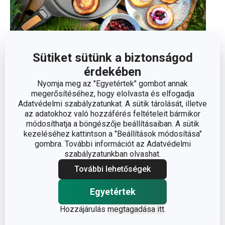
Főzz a nyaralás alatt is maximális
Sütiket sütünk a biztonságod
kényelemben
érdekében
Nyomja meg az "Egyetértek" gombot annak
Tematikus hetek
2026. 06. 23.
megerősítéséhez, hogy elolvasta és elfogadja
Adatvédelmi szabályzatunkat. A sütik tárolását, illetve
az adatokhoz való hozzáférés feltételeit bármikor
módosíthatja a böngészője beállításaiban. A sütik
kezeléséhez kattintson a "Beállítások módosítása"
gombra. További információt az Adatvédelmi
szabályzatunkban olvashat.
További lehetőségek
Egyetértek
Fasírt forrólevegős fritőzben
Hozzájárulás
megtagadása itt
.
Húsok
2026. 06. 17.