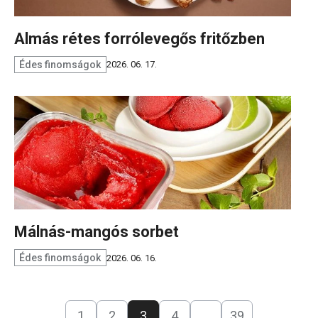
Almás rétes forrólevegős fritőzben
Édes finomságok
2026. 06. 17.
Málnás-mangós sorbet
Édes finomságok
2026. 06. 16.
1
2
3
4
…
39