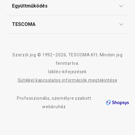
ÁSZF
Együttműködés
Gyakori kérdések
Szállítási díjak és fizetési módok
Affiliate program
TESCOMA
Reklamáció és termékvisszaküldés
Karrier
TESCOMA garancia és szerviz
Rólunk
Design
Szerzői jog © 1992–2026, TESCOMA Kft. Minden jog
Minőség
fenntartva.
lábléc-kifejezések
Blog
Sütikkel kapcsolatos információk megtekintése
Kapcsolat
Professzionális, személyre szabott
Adatkezelési Tájékoztató
webáruház
Akadálymentességi nyilatkozat