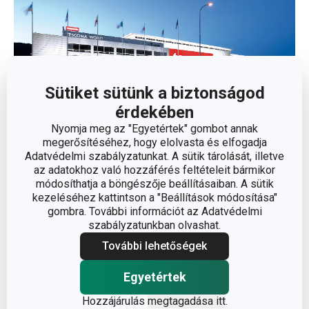
Sütiket sütünk a biztonságod
érdekében
A TESCOMA konyhai eszközeinek webáruháza.
Nyomja meg az "Egyetértek" gombot annak
megerősítéséhez, hogy elolvasta és elfogadja
A Tescoma webáruház üzemeltetője:
Adatvédelmi szabályzatunkat. A sütik tárolását, illetve
az adatokhoz való hozzáférés feltételeit bármikor
módosíthatja a böngészője beállításaiban. A sütik
Tescoma Kft.
kezeléséhez kattintson a "Beállítások módosítása"
gombra. További információt az Adatvédelmi
1115 Budapest
, Keveháza utca 1-3.
szabályzatunkban olvashat.
Magyarország
További lehetőségek
Egyetértek
Cégjegyzékszám: 01-09-356626
Hozzájárulás
megtagadása itt
.
Adószám: 26184656-2-43