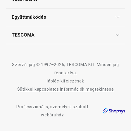
Tescoma klub
ÁSZF
Együttműködés
Gyakori kérdések
Szállítási díjak és fizetési módok
Affiliate program
TESCOMA
Reklamáció és termékvisszaküldés
Karrier
TESCOMA garancia és szerviz
Rólunk
Design
Szerzői jog © 1992–2026, TESCOMA Kft. Minden jog
Minőség
fenntartva.
lábléc-kifejezések
Blog
Sütikkel kapcsolatos információk megtekintése
Kapcsolat
Professzionális, személyre szabott
Adatkezelési Tájékoztató
webáruház
Akadálymentességi nyilatkozat