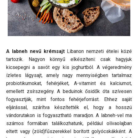
A labneh nevű krémsajt
Libanon nemzeti ételei közé
tartozik. Nagyon könnyű elkészíteni: csak hagyjuk
kicsepegni a savót egy kis joghurtból. A végeredmény
ízletes lágysajt, amely nagy mennyiségben tartalmaz
probiotikumokat, fehérjéket, A-vitamint és kalciumot,
emellett zsírszegény. A beduinok ősidők óta szívesen
fogyasztják, mint fontos fehérjeforrást. Ehhez saját
eljárással, szárítva készítették el, hogy a hosszú
vándorutakon is fogyasztható maradjon. A labneh-vel ma
számos formában találkozhatunk, például olívaolajban
eltett vagy (zöld)fűszerekkel borított golyócskákként. A