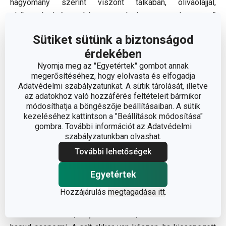
hagyomány szerint viszont tálkában, olívaolajjal,
olajbogyóval és szárított mentával vagy a za’atar nevű
arab fűszerrel tálalják.
Sütiket sütünk a biztonságod
Hozzávalók:
érdekében
1 kg probiotikus kultúrát tartalmazó joghurt
Nyomja meg az "Egyetértek" gombot annak
olívaolaj
megerősítéséhez, hogy elolvasta és elfogadja
Adatvédelmi szabályzatunkat. A sütik tárolását, illetve
szárított menta
az adatokhoz való hozzáférés feltételeit bármikor
fekete olajbogyó
módosíthatja a böngészője beállításaiban. A sütik
½ kk. só
kezeléséhez kattintson a "Beállítások módosítása"
gombra. További információt az Adatvédelmi
szabályzatunkban olvashat.
Elkészítés:
További lehetőségek
Helyezd a szűrőt a
DELLA CASA sajtkészítő készlet
Egyetértek
tálkájába, simítsd bele a csomagolásban található textíliát,
majd tedd rá a kör alakú keretet is. A joghurtot keverd
Hozzájárulás
megtagadása itt
.
össze a sóval, és töltsd meg vele a textíliát. Tedd a
szűrőre a fedelet, majd 24 órán át, szobahőmérsékleten