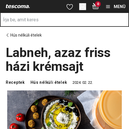
A Labneh, azaz friss házi krémsajt oldalon tartózkodik
0
Ugrás a fő tartalomhoz
Ugrás a navigációhoz
Ugrás a kereséshez
MENÜ
Hús nélküli ételek
Labneh, azaz friss
házi krémsajt
Receptek
Hús nélküli ételek
2024. 02. 22.