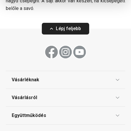
hagyd csepegni. A sajt akkor van készen, ha kicsepegett
belőle a savó.
Lépj feljebb
Vásárléknak
Ajándékutalványok
Vásárlásról
Tescoma klub
ÁSZF
Együttműködés
Gyakori kérdések
Szállítási díjak és fizetési módok
Affiliate program