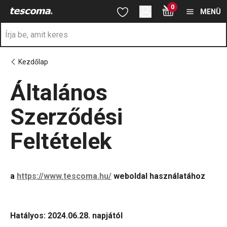
A ÁSZF oldalon tartózkodik
0
Ugrás a fő tartalomhoz
Ugrás a navigációhoz
Ugrás a kereséshez
MENÜ
Kezdőlap
Általános
Szerződési
Feltételek
a
https://www.tescoma.hu/
weboldal használatához
Hatályos: 2024.06.28. napjától