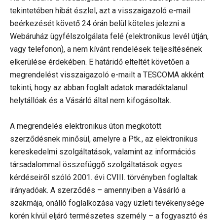
tekintetében hibát észlel, azt a visszaigazoló e-mail
beérkezését követő 24 órán belül köteles jelezni a
Webáruház ügyfélszolgálata felé (elektronikus levél útján,
vagy telefonon), a nem kívánt rendelések teljesítésének
elkerülése érdekében. E határidő elteltét követően a
megrendelést visszaigazoló e-mailt a TESCOMA akként
tekinti, hogy az abban foglalt adatok maradéktalanul
helytállóak és a Vásárló által nem kifogásoltak.
A megrendelés elektronikus úton megkötött
szerződésnek minősül, amelyre a Ptk., az elektronikus
kereskedelmi szolgáltatások, valamint az információs
társadalommal összefüggő szolgáltatások egyes
kérdéseiről szóló 2001. évi CVIII. törvényben foglaltak
irányadóak. A szerződés – amennyiben a Vásárló a
szakmája, önálló foglalkozása vagy üzleti tevékenysége
körén kívül eljáró természetes személy – a fogyasztó és