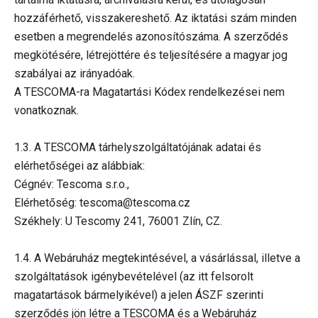
hozzáférhető, visszakereshető. Az iktatási szám minden
esetben a megrendelés azonosítószáma. A szerződés
megkötésére, létrejöttére és teljesítésére a magyar jog
szabályai az irányadóak.
A TESCOMA-ra Magatartási Kódex rendelkezései nem
vonatkoznak.
1.3. A TESCOMA tárhelyszolgáltatójának adatai és
elérhetőségei az alábbiak:
Cégnév: Tescoma s.r.o.,
Elérhetőség: tescoma@tescoma.cz
Székhely: U Tescomy 241, 76001 Zlín, CZ.
1.4. A Webáruház megtekintésével, a vásárlással, illetve a
szolgáltatások igénybevételével (az itt felsorolt
magatartások bármelyikével) a jelen ÁSZF szerinti
szerződés jön létre a TESCOMA és a Webáruház