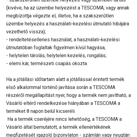
(kivéve, ha az üzembe helyezést a TESCOMA, vagy annak
megbízottja végezte el, illetve, ha a szakszerűtlen
üzembe helyezés a használati-kezelési útmutató hibájára
vezethető vissza);
- rendeltetésellenes használat, a használati-kezelési
útmutatóban foglaltak figyelmen kívül hagyása;
- helytelen tárolás, helytelen kezelés, rongálás;
- elemi kár, természeti csapás okozta.
Ha a jótállási időtartam alatt a jótállással érintett termék
első alkalommal történő javítása során a TESCOMA
részéről megállapítást nyer, hogy a termék nem javítható, a
Vásárló eltérő rendelkezése hiányában a TESCOMA a
terméket 8 napon belül kicseréli.
Ha a termék cseréjére nincs lehetőség, a TESCOMA a
Vásárló által bemutatott, a termék ellenértékének
megfizetését igazoló bizonylaton - számlán vagy nyugtán