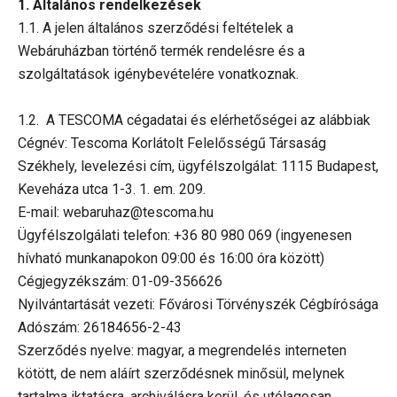
1. Általános rendelkezések
1.1. A jelen általános szerződési feltételek a
Webáruházban történő termék rendelésre és a
szolgáltatások igénybevételére vonatkoznak.
1.2. A TESCOMA cégadatai és elérhetőségei az alábbiak
Cégnév: Tescoma Korlátolt Felelősségű Társaság
Székhely, levelezési cím, ügyfélszolgálat: 1115 Budapest,
Keveháza utca 1-3. 1. em. 209.
E-mail: webaruhaz@tescoma.hu
Ügyfélszolgálati telefon: +36 80 980 069 (ingyenesen
hívható munkanapokon 09:00 és 16:00 óra között)
Cégjegyzékszám: 01-09-356626
Nyilvántartását vezeti: Fővárosi Törvényszék Cégbírósága
Adószám: 26184656-2-43
Szerződés nyelve: magyar, a megrendelés interneten
kötött, de nem aláírt szerződésnek minősül, melynek
tartalma iktatásra, archiválásra kerül, és utólagosan