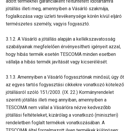
adott terméknél garanciaként feltüntetett időtartamra
jótállás illeti meg, amennyiben a Vásárló szakmája,
foglalkozása vagy üzleti tevékenysége körén kívül eljáró
természetes személy, vagyis fogyasztó.
3.1.2. A Vásárló a jótállás alapján a kellékszavatosság
szabályainak megfelelően érvényesítheti igényeit azzal,
hogy hibás termék esetén TESCOMA minden esetben
vállalja a hibás termék javítását vagy kicserélését.
3.1.3. Amennyiben a Vásárló fogyasztónak minősül, úgy őt
az egyes tartós fogyasztási cikkekre vonatkozó kötelező
jótállásról szóló 151/2003. (IX. 22.) Kormányrendelet
szerinti jótállás illeti meg annyiban, amennyiben a
TESCOMA nem vállal a Vásárlóra nézve kedvezőbb
jótállási feltételeket, kizárólag a vonatkozó (miniszteri)
rendeletben foglalt termékek vonatkozásában. A
TESCOMA által forgalmazott ilyen termékek különösen: