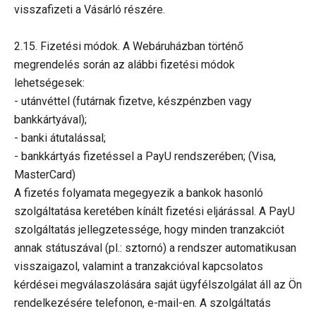
visszafizeti a Vásárló részére.
2.15. Fizetési módok. A Webáruházban történő
megrendelés során az alábbi fizetési módok
lehetségesek:
- utánvéttel (futárnak fizetve, készpénzben vagy
bankkártyával);
- banki átutalással;
- bankkártyás fizetéssel a PayU rendszerében; (Visa,
MasterCard)
A fizetés folyamata megegyezik a bankok hasonló
szolgáltatása keretében kínált fizetési eljárással. A PayU
szolgáltatás jellegzetessége, hogy minden tranzakciót
annak státuszával (pl.: sztornó) a rendszer automatikusan
visszaigazol, valamint a tranzakcióval kapcsolatos
kérdései megválaszolására saját ügyfélszolgálat áll az Ön
rendelkezésére telefonon, e-mail-en. A szolgáltatás