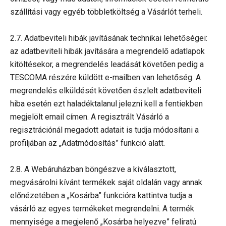
szállítási vagy egyéb többletköltség a Vásárlót terheli.
2.7. Adatbeviteli hibák javításának technikai lehetőségei:
az adatbeviteli hibák javítására a megrendelő adatlapok
kitöltésekor, a megrendelés leadását követően pedig a
TESCOMA részére küldött e-mailben van lehetőség. A
megrendelés elküldését követően észlelt adatbeviteli
hiba esetén ezt haladéktalanul jelezni kell a fentiekben
megjelölt email címen. A regisztrált Vásárló a
regisztrációnál megadott adatait is tudja módosítani a
profiljában az „Adatmódosítás” funkció alatt.
2.8. A Webáruházban böngészve a kiválasztott,
megvásárolni kívánt termékek saját oldalán vagy annak
előnézetében a „Kosárba” funkcióra kattintva tudja a
vásárló az egyes termékeket megrendelni. A termék
mennyisége a megjelenő „Kosárba helyezve” feliratú