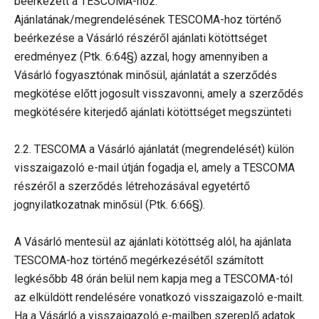
beérkezett a TESCOMA-hoz.
Ajánlatának/megrendelésének TESCOMA-hoz történő
beérkezése a Vásárló részéről ajánlati kötöttséget
eredményez (Ptk. 6:64§) azzal, hogy amennyiben a
Vásárló fogyasztónak minősül, ajánlatát a szerződés
megkötése előtt jogosult visszavonni, amely a szerződés
megkötésére kiterjedő ajánlati kötöttséget megszünteti
2.2. TESCOMA a Vásárló ajánlatát (megrendelését) külön
visszaigazoló e-mail útján fogadja el, amely a TESCOMA
részéről a szerződés létrehozásával egyetértő
jognyilatkozatnak minősül (Ptk. 6:66§).
A Vásárló mentesül az ajánlati kötöttség alól, ha ajánlata
TESCOMA-hoz történő megérkezésétől számított
legkésőbb 48 órán belül nem kapja meg a TESCOMA-tól
az elküldött rendelésére vonatkozó visszaigazoló e-mailt.
Ha a Vásárló a visszaigazoló e-mailben szereplő adatok