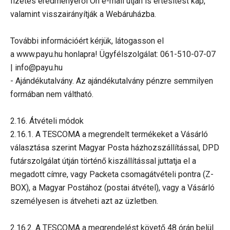
fizetés eredményéről Ön e-mail útján is értesítést kap,
valamint visszairányítják a Webáruházba.
További információért kérjük, látogasson el
a www.payu.hu honlapra! Ügyfélszolgálat: 061-510-07-07
| info@payu.hu
- Ajándékutalvány. Az ajándékutalvány pénzre semmilyen
formában nem váltható.
2.16. Átvételi módok
2.16.1. A TESCOMA a megrendelt termékeket a Vásárló
választása szerint Magyar Posta házhozszállítással, DPD
futárszolgálat útján történő kiszállítással juttatja el a
megadott címre, vagy Packeta csomagátvételi pontra (Z-
BOX), a Magyar Postához (postai átvétel), vagy a Vásárló
személyesen is átveheti azt az üzletben.
2.16.2. A TESCOMA a megrendelést követő 48 órán belül