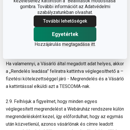
kezeléséhez kattintson a "Beállítások módosítása"
módot. Ezt követően a „Tovább a szállítás részleteihez”
gombra. További információt az Adatvédelmi
gombra kattintva jut el a következő oldalra, amely –
szabályzatunkban olvashat.
ellenőrzés céljából - a rendelés összegzését tartalmazza
További lehetőségek
(megrendelt termék, darabszám, szállítási és fizetési
mód.) Ezen az oldalon kell megadnia a kapcsolati adatait,
Egyetértek
illetve, ha regisztrált Vásárló, akkor be tud lépni. Ezen az
Hozzájárulás
megtagadása itt
.
oldalon kell bejelölni az ÁSZF megismerését, illetve az
adatkezelési hozzájárulásokat.
Ha valamennyi, a Vásárló által megadott adat helyes, akkor
a „Rendelés leadása” feliratra kattintva véglegesíthető a –
fizetési kötelezettséggel járó - Megrendelés és a Vásárló
a kattintással elküldi azt a TESCOMA-nak.
2.9. Felhívjuk a figyelmet, hogy minden egyes
véglegesített megrendelést a Webáruház rendszere külön
megrendelésként kezel, így előfordulhat, hogy az egymás
után közvetlenül, azonos vásárlónak és címre leadott