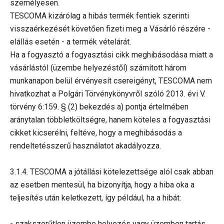
személyesen.
TESCOMA kizárólag a hibás termék fentiek szerinti
visszaérkezését követően fizeti meg a Vásárló részére -
elállás esetén - a termék vételárát.
Ha a fogyasztó a fogyasztási cikk meghibásodása miatt a
vásárlástól (üzembe helyezéstől) számított három
munkanapon belül érvényesít csereigényt, TESCOMA nem
hivatkozhat a Polgári Törvénykönyvről szóló 2013. évi V.
törvény 6:159. § (2) bekezdés a) pontja értelmében
aránytalan többletköltségre, hanem köteles a fogyasztási
cikket kicserélni, feltéve, hogy a meghibásodás a
rendeltetésszerű használatot akadályozza.
3.1.4. TESCOMA a jótállási kötelezettsége alól csak abban
az esetben mentesül, ha bizonyítja, hogy a hiba oka a
teljesítés után keletkezett, így például, ha a hibát:
- szakszerűtlen üzembe helyezés vagy üzemben tartás