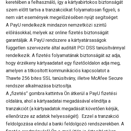
keretében a felhasználó, így a kártyabirtokos biztonságát
szem előtt tartva a tranzakciókat folyamatosan figyeli, s
nem várt események megelőzésében nyújt segítséget.
A PayU rendelkezik mindazon nemzetközi szintű
előírásokkal, melyek az online fizetés biztonságát
garantálják. A PayU rendszere a kártyatársaságok
független szervezete által auditált PCI DSS tanúsítvánnyal
rendelkezik. A fizetés folyamatának biztonságát az adja,
hogy érzékeny kártyaadatait egy fizetőoldalon adja meg,
amelyen a titkosított kommunikációs kapcsolatot a
Thawte 256 bites SSL tanúsítvány, illetve McAfee Secure
rendszer alkalmazása biztosítja.
A „fizetés” gombra kattintva Ön átkerül a PayU fizetési
oldalára, ahol a kártyaadatai megadásával elindítja a
tranzakciót (a kártyaadatok megadását követően kérjük,
ellenőrizze az adatok helyességét). Ezzel a tranzakció
feldolgozása elindul a banki feldolgozó rendszerekben. A