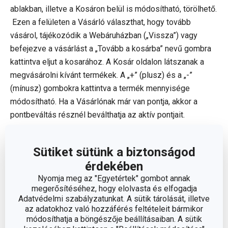
ablakban, illetve a Kosáron belül is módosítható, törölhető.
Ezen a felületen a Vásárló választhat, hogy tovább
vásárol, tájékozódik a Webáruházban („Vissza”) vagy
befejezve a vásárlást a „Tovább a kosárba” nevű gombra
kattintva eljut a kosarához. A Kosár oldalon látszanak a
megvásárolni kívánt termékek. A „+” (plusz) és a „-”
(mínusz) gombokra kattintva a termék mennyisége
módosítható. Ha a Vásárlónak már van pontja, akkor a
pontbeváltás résznél beválthatja az aktív pontjait.
Amennyiben Vásárlónak van kuponja vagy
ajándékutalványa, azt beválthatja. A kupon és a
Sütiket sütünk a biztonságod
pontbeváltás egy megrendelésnél, egyszerre is
érdekében
beváltható.
Nyomja meg az "Egyetértek" gombot annak
Ha a Vásárló mindent rendben talált, azaz a kosár
megerősítéséhez, hogy elolvasta és elfogadja
tartalmán nem kíván módosítani, akkor a „Tovább a
Adatvédelmi szabályzatunkat. A sütik tárolását, illetve
fizetéshez és szállításhoz” feliratra kattintva elkezdheti a
az adatokhoz való hozzáférés feltételeit bármikor
módosíthatja a böngészője beállításaiban. A sütik
megrendelést és kiválaszthatja a szállítási és a fizetési