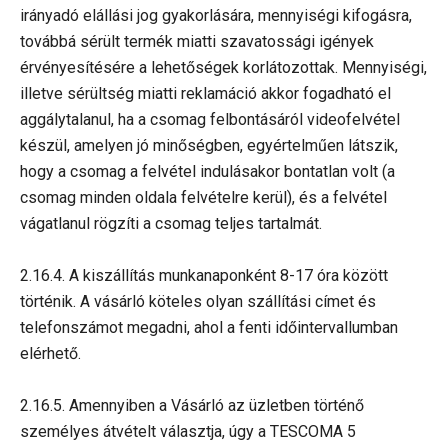
irányadó elállási jog gyakorlására, mennyiségi kifogásra,
továbbá sérült termék miatti szavatossági igények
érvényesítésére a lehetőségek korlátozottak. Mennyiségi,
illetve sérültség miatti reklamáció akkor fogadható el
aggálytalanul, ha a csomag felbontásáról videofelvétel
készül, amelyen jó minőségben, egyértelműen látszik,
hogy a csomag a felvétel indulásakor bontatlan volt (a
csomag minden oldala felvételre kerül), és a felvétel
vágatlanul rögzíti a csomag teljes tartalmát.
2.16.4. A kiszállítás munkanaponként 8-17 óra között
történik. A vásárló köteles olyan szállítási címet és
telefonszámot megadni, ahol a fenti időintervallumban
elérhető.
2.16.5. Amennyiben a Vásárló az üzletben történő
személyes átvételt választja, úgy a TESCOMA 5