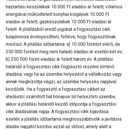
háztartási készülékek 10 000 Ft eladási ár felett; villamos
energiával működtetett konyhai kisgépek 10 000 Ft
eladási ár felett; gázkészülékek 10 000 Ft eladási ár
felett. A jótállásból eredő jogokat a fogyasztási cikk
tulajdonosa érvényesítheti, feltéve, hogy fogyasztónak
minősül. A jótállás időtartama: a) 10 000 forintot elérő, de
250 000 forintot meg nem haladó eladási ár esetén két év;
b) 250 000 forint eladási ár felett három év. A jótállási
határidő a fogyasztási cikk fogyasztó részére történő
átadása, vagy ha az üzembe helyezést a vállalkozás vagy
annak megbízottja végzi, az üzembe helyezés napjával
kezdődik. Ha a fogyasztó a fogyasztási cikket az
átadástól számított hat hónapon túl helyezteti üzembe,
akkor a jótállási határidő kezdő időpontja a fogyasztási
cikk átadásának napja. A fogyasztási cikk kijavítása
esetén a jótállás időtartama meghosszabbodik a javításra
átadás napjától kezdve azzal az idővel, amely alatt a