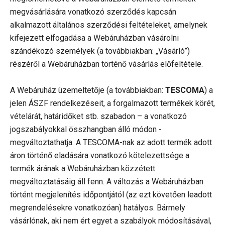
megvásárlására vonatkozó szerződés kapcsán
alkalmazott általános szerződési feltételeket, amelynek
kifejezett elfogadása a Webáruházban vásárolni
szándékozó személyek (a továbbiakban: „Vásárló”)
részéről a Webáruházban történő vásárlás előfeltétele.
A Webáruház üzemeltetője (a továbbiakban:
TESCOMA
) a
jelen ÁSZF rendelkezéseit, a forgalmazott termékek körét,
vételárát, határidőket stb. szabadon – a vonatkozó
jogszabályokkal összhangban álló módon -
megváltoztathatja. A TESCOMA-nak az adott termék adott
áron történő eladására vonatkozó kötelezettsége a
termék árának a Webáruházban közzétett
megváltoztatásáig áll fenn. A változás a Webáruházban
történt megjelenítés időpontjától (az ezt követően leadott
megrendelésekre vonatkozóan) hatályos. Bármely
vásárlónak, aki nem ért egyet a szabályok módosításával,