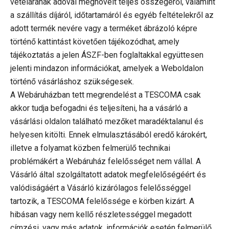
vételárának adóval megnövelt teljes összegéről, valamint
a szállítás díjáról, időtartamáról és egyéb feltételekről az
adott termék nevére vagy a terméket ábrázoló képre
történő kattintást követően tájékozódhat, amely
tájékoztatás a jelen ÁSZF-ben foglaltakkal együttesen
jelenti mindazon információkat, amelyek a Weboldalon
történő vásárláshoz szükségesek.
A Webáruházban tett megrendelést a TESCOMA csak
akkor tudja befogadni és teljesíteni, ha a vásárló a
vásárlási oldalon található mezőket maradéktalanul és
helyesen kitölti. Ennek elmulasztásából eredő károkért,
illetve a folyamat közben felmerülő technikai
problémákért a Webáruház felelősséget nem vállal. A
Vásárló által szolgáltatott adatok megfelelőségéért és
valódiságáért a Vásárló kizárólagos felelősséggel
tartozik, a TESCOMA felelőssége e körben kizárt. A
hibásan vagy nem kellő részletességgel megadott
címzési, vagy más adatok, információk esetén felmerülő