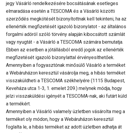
jegy Vásárló rendelkezésére bocsátásának esetleges
elmaradása esetén a TESCOMA és a Vásárló közötti
szerződés megkötését bizonyítottnak kell tekinteni, ha az
ellenérték megfizetését igazoló bizonylatot - az általános
forgalmi adóról szóló törvény alapján kibocsátott számlát
vagy nyugtát - a Vásárló a TESCOMA számára bemutatja.
Ebben az esetben a jótállásból eredő jogok az ellenérték
megfizetését igazoló bizonylattal érvényesíthetőek.
Amennyiben a fogyasztónak minősülő Vásárló a terméket
a Webáruházon keresztül vásárolja meg, a hibás terméket
visszaküldheti a TESCOMA székhelyére (1115 Budapest,
Keveháza utca 1-3, 1. emelet 209.) melynek módja, hogy
jelzi visszaküldési igényét a TESCOMA-nak, aki futárt küld
a termékért.
Amennyiben a Vásárló valamely üzletben vásárolta meg a
terméket oly módon, hogy a Webáruházon keresztül
foglalta le, a hibás terméket az adott üzletben adhatja át