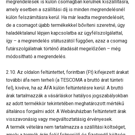
megrendelések is külön csomagban kerülnek kiszállításra,
amely esetben a szállítási díj is minden megrendelésnél
külön felszámításra kerül. Ha már leadta megrendelését,
de a csomagot újabb termékekkel bővíteni szeretné, úgy
haladéktalanul lépjen kapcsolatba az ügyfélszolgálattal,
így – a megrendelés státuszától függően, azaz a csomag
futárszolgálatnak történő átadását megelőzően – még
módosítható a megrendelés.
2.10. Az oldalon feltüntettet, forintban (Ft) kifejezett árakat
további áfa nem terheli (a TESCOMA a bruttó árat tünteti
fel), kivéve, ha az ÁFA külön feltüntetésre kerül. A bruttó
árak tartalmazzák a vásárláskor hatályos jogszabályokban
az adott termékkör tekintetében meghatározott mértékű
általános forgalmi adót. A Webáruházban feltüntetett árak
visszavonásig vagy megváltoztatásig érvényesek.
A termék vételára nem tartalmazza a szállítási költséget,
amely a termék árán felül felmerülő és fizetendő költség