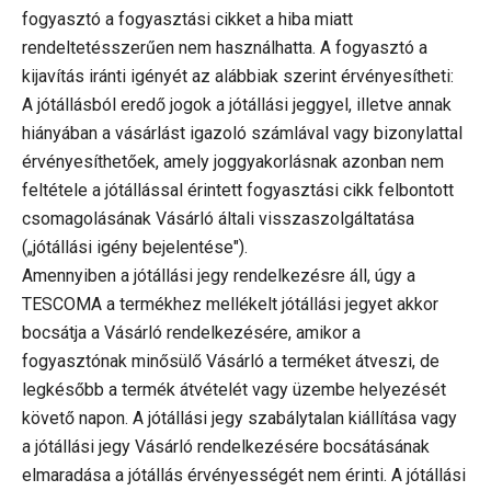
fogyasztó a fogyasztási cikket a hiba miatt
rendeltetésszerűen nem használhatta. A fogyasztó a
kijavítás iránti igényét az alábbiak szerint érvényesítheti:
A jótállásból eredő jogok a jótállási jeggyel, illetve annak
hiányában a vásárlást igazoló számlával vagy bizonylattal
érvényesíthetőek, amely joggyakorlásnak azonban nem
feltétele a jótállással érintett fogyasztási cikk felbontott
csomagolásának Vásárló általi visszaszolgáltatása
(„jótállási igény bejelentése").
Amennyiben a jótállási jegy rendelkezésre áll, úgy a
TESCOMA a termékhez mellékelt jótállási jegyet akkor
bocsátja a Vásárló rendelkezésére, amikor a
fogyasztónak minősülő Vásárló a terméket átveszi, de
legkésőbb a termék átvételét vagy üzembe helyezését
követő napon. A jótállási jegy szabálytalan kiállítása vagy
a jótállási jegy Vásárló rendelkezésére bocsátásának
elmaradása a jótállás érvényességét nem érinti. A jótállási