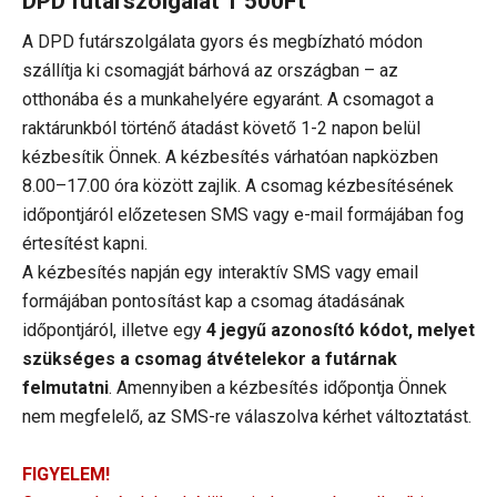
DPD futárszolgálat
1 500Ft
A DPD futárszolgálata gyors és megbízható módon
szállítja ki csomagját bárhová az országban – az
otthonába és a munkahelyére egyaránt. A csomagot a
raktárunkból történő átadást követő 1-2 napon belül
kézbesítik Önnek. A kézbesítés várhatóan napközben
8.00–17.00 óra között zajlik. A csomag kézbesítésének
időpontjáról előzetesen SMS vagy e-mail formájában fog
értesítést kapni.
A kézbesítés napján egy interaktív SMS vagy email
formájában pontosítást kap a csomag átadásának
időpontjáról, illetve egy
4 jegyű azonosító kódot, melyet
szükséges a csomag átvételekor a futárnak
felmutatni
. Amennyiben a kézbesítés időpontja Önnek
nem megfelelő, az SMS-re válaszolva kérhet változtatást.
FIGYELEM!