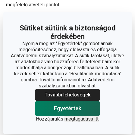
megfelelő átvételi pontot.
Elegendő feltüntetni a címzett nevét, irányítószámát és a
Sütiket sütünk a biztonságod
kiválasztott postafiókot. A postafiókra történő
érdekében
csomagküldés feltétele a címzett telefonszámának vagy
Nyomja meg az "Egyetértek" gombot annak
email címének feltüntetése.
megerősítéséhez, hogy elolvasta és elfogadja
A címzett vagy a jogosult helyettes a csomagot a
Adatvédelmi szabályzatunkat. A sütik tárolását, illetve
postafiók nyitvatartási ideje alatt jogosult átvenni. A
az adatokhoz való hozzáférés feltételeit bármikor
címzett a csomagot annak küldeményazonosító száma,
módosíthatja a böngészője beállításaiban. A sütik
kezeléséhez kattintson a "Beállítások módosítása"
illetve személyazonosság igazolására alkalmas okmány
gombra. További információt az Adatvédelmi
felmutatása ellenében veheti át.
szabályzatunkban olvashat.
További lehetőségek
Egyetértek
Hozzájárulás
megtagadása itt
.