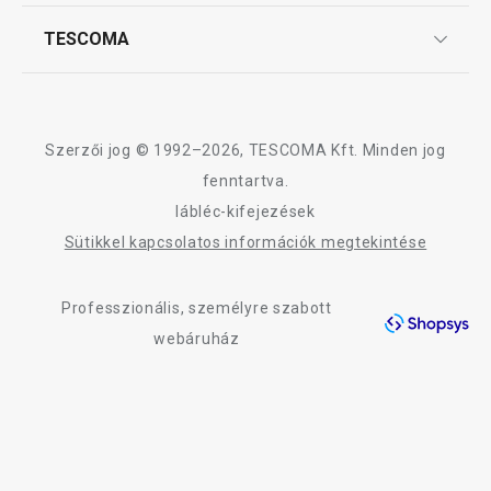
Szállítási díjak és fizetési módok
Affiliate program
TESCOMA
Reklamáció és termékvisszaküldés
Karrier
TESCOMA garancia és szerviz
Rólunk
Design
Szerzői jog © 1992–2026, TESCOMA Kft. Minden jog
Minőség
fenntartva.
lábléc-kifejezések
Blog
Sütikkel kapcsolatos információk megtekintése
Kapcsolat
Professzionális, személyre szabott
Adatkezelési Tájékoztató
webáruház
Akadálymentességi nyilatkozat