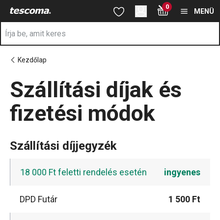
A Szállítási díjak és fizetési módok oldalon tartózkodik
0
Ugrás a fő tartalomhoz
Ugrás a navigációhoz
Ugrás a kereséshez
MENÜ
Kezdőlap
Szállítási díjak és
fizetési módok
Szállítási díjjegyzék
18 000 Ft feletti rendelés esetén
ingyenes
DPD Futár
1 500 Ft