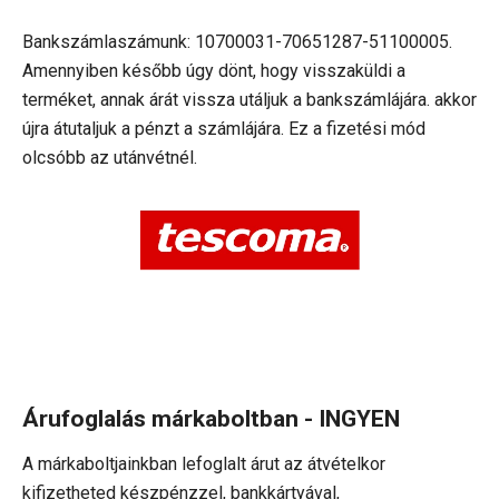
Bankszámlaszámunk: 10700031-70651287-51100005.
Amennyiben később úgy dönt, hogy visszaküldi a
terméket, annak árát vissza utáljuk a bankszámlájára. akkor
újra átutaljuk a pénzt a számlájára. Ez a fizetési mód
olcsóbb az utánvétnél.
Árufoglalás márkaboltban
- INGYEN
A márkaboltjainkban lefoglalt árut az átvételkor
kifizetheted készpénzzel, bankkártyával,