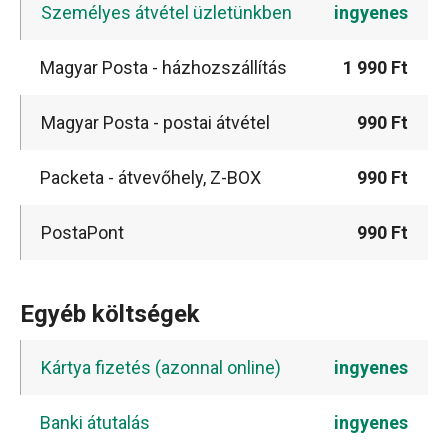
Személyes átvétel üzletünkben
ingyenes
Magyar Posta - házhozszállítás
1 990 Ft
Magyar Posta - postai átvétel
990 Ft
Packeta - átvevőhely, Z-BOX
990 Ft
PostaPont
990 Ft
Egyéb költségek
Kártya fizetés (azonnal online)
ingyenes
Banki átutalás
ingyenes