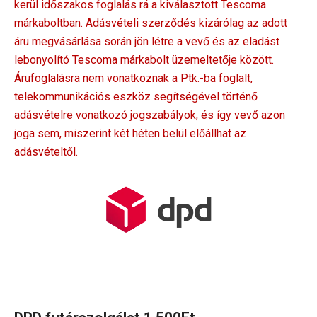
kerül időszakos foglalás rá a kiválasztott Tescoma
márkaboltban. Adásvételi szerződés kizárólag az adott
áru megvásárlása során jön létre a vevő és az eladást
lebonyolító Tescoma márkabolt üzemeltetője között.
Árufoglalásra nem vonatkoznak a Ptk.-ba foglalt,
telekommunikációs eszköz segítségével történő
adásvételre vonatkozó jogszabályok, és így vevő azon
joga sem, miszerint két héten belül előállhat az
adásvételtől.