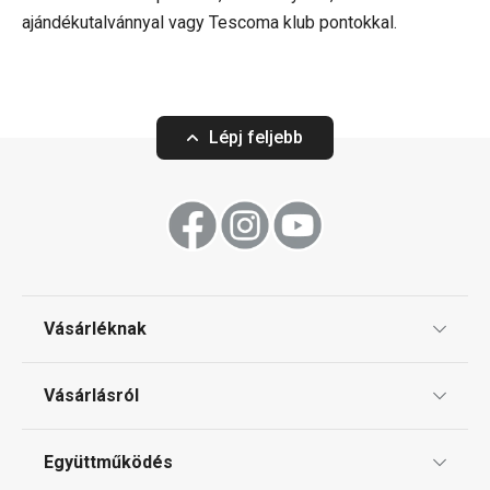
ajándékutalvánnyal vagy Tescoma klub pontokkal.
Lépj feljebb
Vásárléknak
Ajándékutalványok
Vásárlásról
Tescoma klub
ÁSZF
Együttműködés
Gyakori kérdések