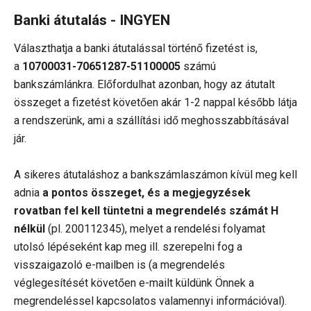
Banki átutalás
- INGYEN
Választhatja a banki átutalással történő fizetést is,
a
10700031-70651287-51100005
számú
bankszámlánkra. Előfordulhat azonban, hogy az átutalt
összeget a fizetést követően akár 1-2 nappal később látja
a rendszerünk, ami a szállítási idő meghosszabbításával
jár.
A sikeres átutaláshoz a bankszámlaszámon kívül meg kell
adnia
a pontos összeget, és a megjegyzések
rovatban fel kell tüntetni a megrendelés számát H
nélkül
(pl. 200112345), melyet a rendelési folyamat
utolsó lépéseként kap meg ill. szerepelni fog a
visszaigazoló e-mailben is (a megrendelés
véglegesítését követően e-mailt küldünk Önnek a
megrendeléssel kapcsolatos valamennyi információval).