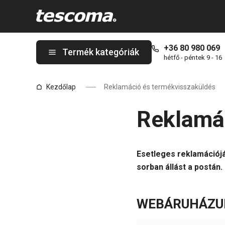
A Reklamáció és termékvisszaküldés oldalon tartózkodik
+36 80 980 069
Termék kategóriák
hétfő - péntek 9 - 16
Kezdőlap
Reklamáció és termékvisszaküldés
Reklamác
Esetleges reklamációjá
sorban állást a postán.
WEBÁRUHÁZU