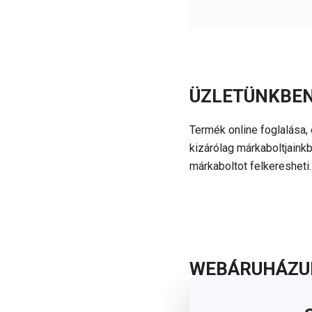
ÜZLETÜNKBEN
Termék online foglalása,
kizárólag márkaboltjainkb
márkaboltot felkeresheti.
WEBÁRUHÁZUN
(VÁSÁRLÁSTÓ