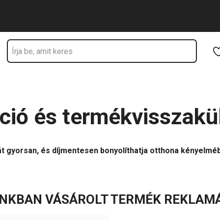
Ugrás a fő tartalomhoz
Ugrás a navigációhoz
Ugrás a kereséshez
ió és termékvisszakü
t gyorsan, és díjmentesen bonyolíthatja otthona kényelméb
NKBAN VÁSÁROLT TERMÉK REKLAM