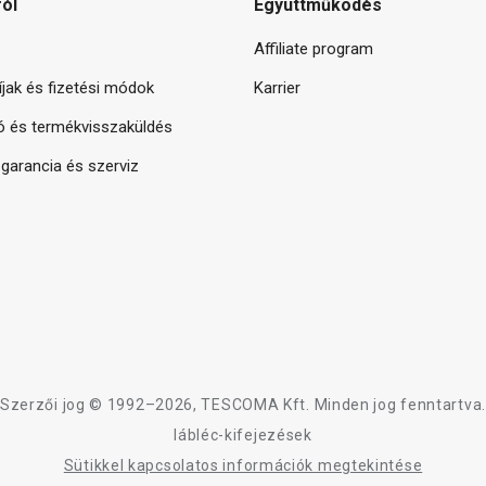
ról
Együttműködés
Affiliate program
díjak és fizetési módok
Karrier
ó és termékvisszaküldés
arancia és szerviz
Szerzői jog © 1992–2026, TESCOMA Kft. Minden jog fenntartva.
lábléc-kifejezések
Sütikkel kapcsolatos információk megtekintése