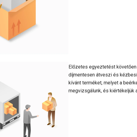
Előzetes egyeztetést követően f
díjmentesen átveszi és kézbesí
kívánt terméket, melyet a beér
megvizsgálunk, és kiértékeljük 