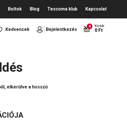
Boltok
Blog
Tescoma klub
Kapcsolat
Kosár
0
Kedvencek
Bejelentkezés
0 Ft
ldés
ől, elkerülve a hosszú
ÁCIÓJA