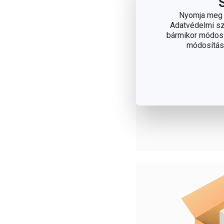
Nyomja meg a
Adatvédelmi sza
bármikor módosít
módosítása