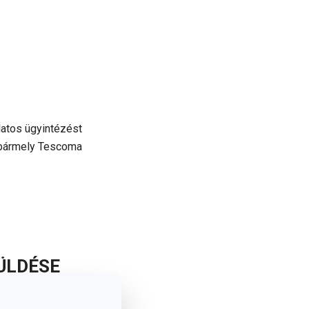
latos ügyintézést
l bármely Tescoma
ÜLDÉSE