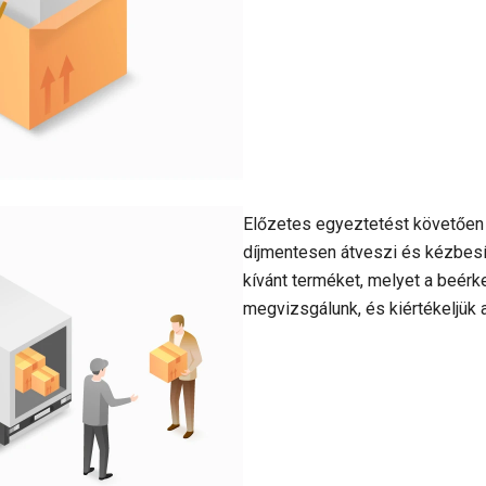
Előzetes egyeztetést követően f
díjmentesen átveszi és kézbesí
kívánt terméket, melyet a beér
megvizsgálunk, és kiértékeljük a