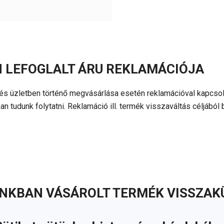
 LEFOGLALT ÁRU REKLAMÁCIÓJA
 és üzletben történő megvásárlása esetén reklamációval kapcso
an tudunk folytatni. Reklamáció ill. termék visszaváltás céljábó
KBAN VÁSÁROLT TERMÉK VISSZAK
L VALÓ ELÁLLÁS)