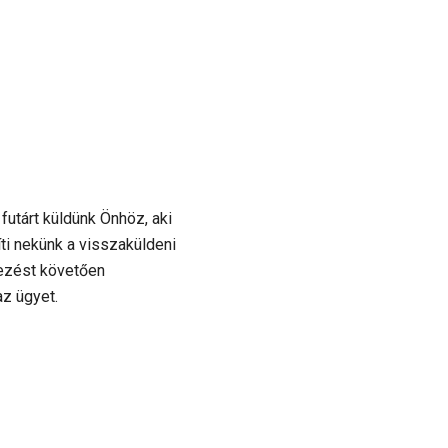
utárt küldünk Önhöz, aki
ti nekünk a visszaküldeni
kezést követően
az ügyet.