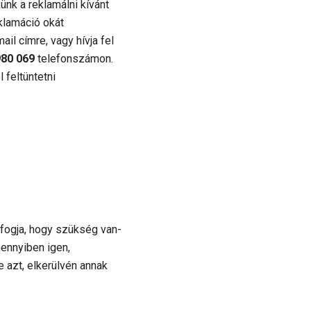
ünk a reklamálni kívánt
eklamáció okát
ail címre, vagy hívja fel
980 069
telefonszámon.
 feltüntetni
 fogja, hogy szükség van-
ennyiben igen,
azt, elkerülvén annak