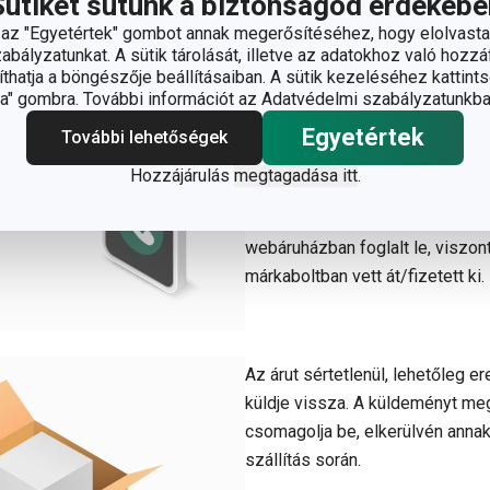
Sütiket sütünk a biztonságod érdekébe
A vásárlástól való elállási kére
z "Egyetértek" gombot annak megerősítéséhez, hogy elolvasta
- jogszabályban előirt - 14 nap
bályzatunkat. A sütik tárolását, illetve az adatokhoz való hozzáf
hatja a böngészője beállításaiban. A sütik kezeléséhez kattints
tagjai számára 30 nap áll rendel
" gombra. További információt az Adatvédelmi szabályzatunkba
a
webaruhaz@tescoma.hu
ema
Egyetértek
ügyfélszolgálatunkat a
+36 80 
További lehetőségek
A reklamáció során ne felejtse el
Hozzájárulás
megtagadása itt
.
megrendelési számát. A vásárlás
lehetősége nem vonatkozik azo
webáruházban foglalt le, visz
márkaboltban vett át/fizetett ki.
Az árut sértetlenül, lehetőleg 
küldje vissza. A küldeményt m
csomagolja be, elkerülvén anna
szállítás során.