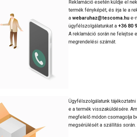
Reklamáció esetén küldje el nek
termék fényképét, és írja le a r
a
webaruhaz@tescoma.hu
e-m
ügyfélszolgálatunkat a
+36 80 
A reklamáció során ne felejtse el
megrendelési számát.
Ügyfélszolgálatunk tájékoztatni
e a termék visszaküldésére. Am
megfelelő módon csomagolja be 
megsérülését a szállítás során.