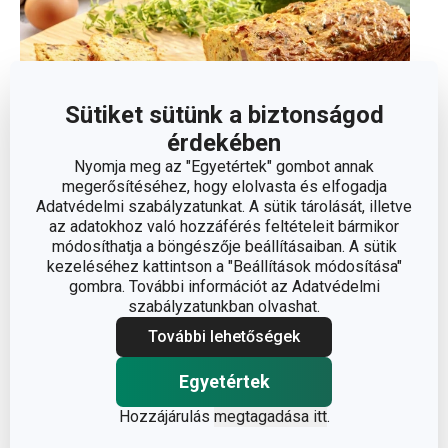
Sütiket sütünk a biztonságod
érdekében
Nyomja meg az "Egyetértek" gombot annak
megerősítéséhez, hogy elolvasta és elfogadja
Adatvédelmi szabályzatunkat. A sütik tárolását, illetve
az adatokhoz való hozzáférés feltételeit bármikor
módosíthatja a böngészője beállításaiban. A sütik
kezeléséhez kattintson a "Beállítások módosítása"
Sós cukkinikenyér
gombra. További információt az Adatvédelmi
szabályzatunkban olvashat.
Hús nélküli ételek
2023. 08. 06.
További lehetőségek
Egyetértek
Hozzájárulás
megtagadása itt
.