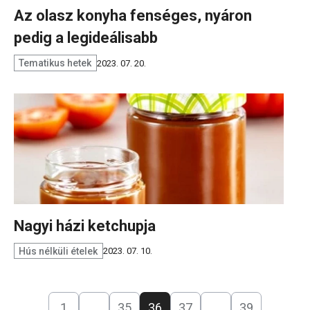
Az olasz konyha fenséges, nyáron
pedig a legideálisabb
Tematikus hetek
2023. 07. 20.
Nagyi házi ketchupja
Hús nélküli ételek
2023. 07. 10.
1
…
35
36
37
…
39