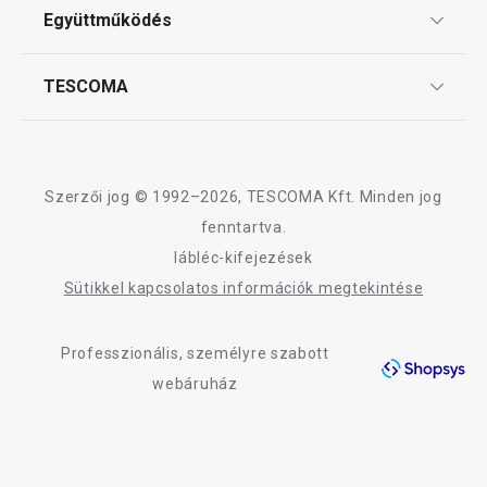
ÁSZF
Együttműködés
Gyakori kérdések
Szállítási díjak és fizetési módok
Affiliate program
TESCOMA
Reklamáció és termékvisszaküldés
Karrier
TESCOMA garancia és szerviz
Rólunk
Design
Szerzői jog © 1992–2026, TESCOMA Kft. Minden jog
Minőség
fenntartva.
lábléc-kifejezések
Blog
Sütikkel kapcsolatos információk megtekintése
Kapcsolat
Professzionális, személyre szabott
Adatkezelési Tájékoztató
webáruház
Akadálymentességi nyilatkozat