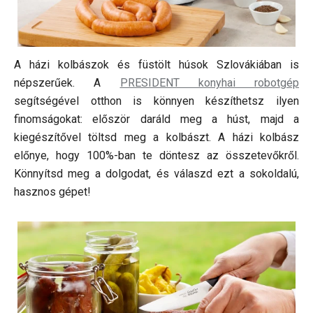
A házi kolbászok és füstölt húsok Szlovákiában is
népszerűek. A
PRESIDENT konyhai robotgép
segítségével otthon is könnyen készíthetsz ilyen
finomságokat: először daráld meg a húst, majd a
kiegészítővel töltsd meg a kolbászt. A házi kolbász
előnye, hogy 100%-ban te döntesz az összetevőkről.
Könnyítsd meg a dolgodat, és válaszd ezt a sokoldalú,
hasznos gépet!