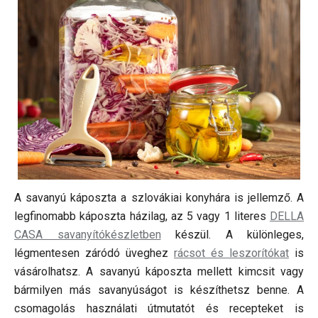
A savanyú káposzta a szlovákiai konyhára is jellemző. A
legfinomabb káposzta házilag, az 5 vagy 1 literes
DELLA
CASA savanyítókészletben
készül. A különleges,
légmentesen záródó üveghez
rácsot és leszorítókat
is
vásárolhatsz. A savanyú káposzta mellett kimcsit vagy
bármilyen más savanyúságot is készíthetsz benne. A
csomagolás használati útmutatót és recepteket is