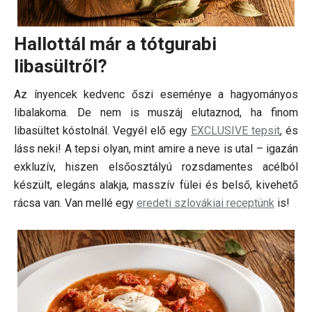
Hallottál már a tótgurabi
libasültről?
Az ínyencek kedvenc őszi eseménye a hagyományos
libalakoma. De nem is muszáj elutaznod, ha finom
libasültet kóstolnál. Vegyél elő egy
EXCLUSIVE tepsit
, és
láss neki! A tepsi olyan, mint amire a neve is utal – igazán
exkluzív, hiszen elsőosztályú rozsdamentes acélból
készült, elegáns alakja, masszív fülei és belső, kivehető
rácsa van. Van mellé egy
eredeti szlovákiai receptünk
is!