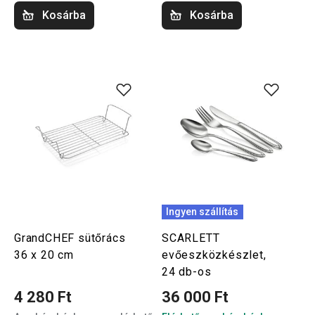
Kosárba
Kosárba
Ingyen szállítás
GrandCHEF sütőrács
SCARLETT
36 x 20 cm
evőeszközkészlet,
24 db-os
4 280 Ft
36 000 Ft