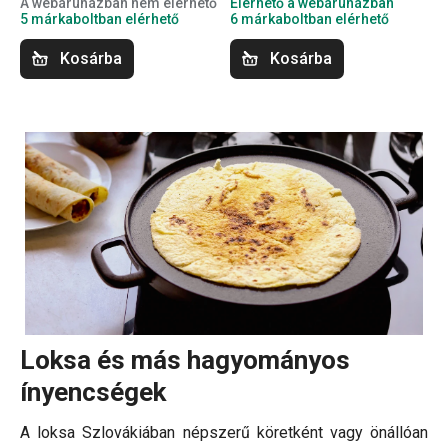
A webáruházban nem elérhető
Elérhető a webáruházban
5 márkaboltban elérhető
6 márkaboltban elérhető
Kosárba
Kosárba
Loksa és más hagyományos
ínyencségek
A loksa Szlovákiában népszerű köretként vagy önállóan