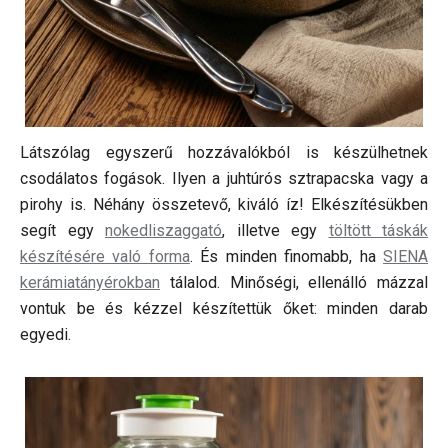
Látszólag egyszerű hozzávalókból is készülhetnek
csodálatos fogások. Ilyen a juhtúrós sztrapacska vagy a
pirohy is. Néhány összetevő, kiváló íz! Elkészítésükben
segít egy
nokedliszaggató
, illetve egy
töltött táskák
készítésére való forma
. És minden finomabb, ha
SIENA
kerámiatányérokban
tálalod. Minőségi, ellenálló mázzal
vontuk be és kézzel készítettük őket: minden darab
egyedi.