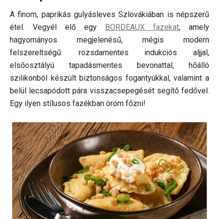
A finom, paprikás gulyásleves Szlovákiában is népszerű
étel. Vegyél elő egy
BORDEAUX fazekat
, amely
hagyományos megjelenésű, mégis modern
felszereltségű: rozsdamentes indukciós aljjal,
elsőosztályú tapadásmentes bevonattal, hőálló
szilikonból készült biztonságos fogantyúkkal, valamint a
belül lecsapódott pára visszacsepegését segítő fedővel.
Egy ilyen stílusos fazékban öröm főzni!