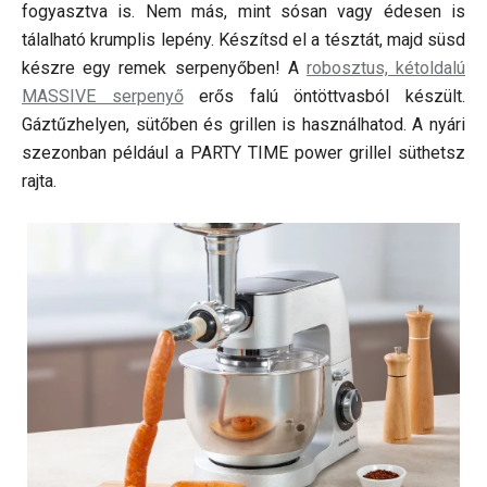
fogyasztva is. Nem más, mint sósan vagy édesen is
tálalható krumplis lepény. Készítsd el a tésztát, majd süsd
készre egy remek serpenyőben! A
robosztus, kétoldalú
MASSIVE serpenyő
erős falú öntöttvasból készült.
Gáztűzhelyen, sütőben és grillen is használhatod. A nyári
szezonban például a PARTY TIME power grillel süthetsz
rajta.