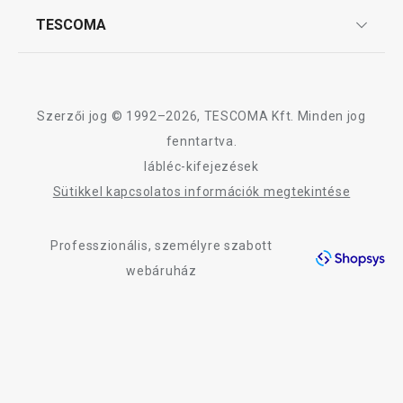
Affiliate program
TESCOMA
Reklamáció és termékvisszaküldés
Karrier
TESCOMA garancia és szerviz
Rólunk
Design
Szerzői jog © 1992–2026, TESCOMA Kft. Minden jog
Minőség
fenntartva.
lábléc-kifejezések
Blog
Sütikkel kapcsolatos információk megtekintése
Kapcsolat
Professzionális, személyre szabott
Adatkezelési Tájékoztató
webáruház
Akadálymentességi nyilatkozat