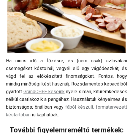
Ha nincs idő a főzésre, és (nem csak) szlovákiai
csemegéket kóstolnál, vegyél elő egy vágódeszkát, és
vágd fel az előkészített finomságokat. Fontos, hogy
mindig minőségi kést használj. Rozsdamentes késacélból
gyártott
GrandCHEF késeink
nyele simán, kitüremkedések
nélkül csatlakozik a pengéhez. Használatuk kényelmes és
biztonságos; önállóan vagy
fából készült, formatervezett
késtartóban
is kaphatóak.
További figyelemreméltó termékek: