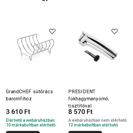
GrandCHEF sütőrács
PRESIDENT
baromfihoz
fokhagymanyomó,
tisztítóval
3 610 Ft
8 570 Ft
Elérhető a webáruházban
A webáruházban nem elérhető
10 márkaboltban elérhető
12 márkaboltban elérhető