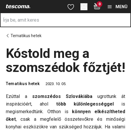
A Kóstold meg a szomszédok főztjét! oldalon tartózkodik
0
Ugrás a fő tartalomhoz
Ugrás a navigációhoz
Ugrás a kereséshez
MENÜ
Tematikus hetek
Kóstold meg a
szomszédok főztjét!
Tematikus hetek
2023. 10. 05.
Ezúttal a
szomszédos Szlovákiába
ugrottunk át
inspirációért, ahol
több különlegességgel
is
megismerkedtünk. Otthon is
könnyen elkészítheted
őket
, csak a megfelelő összetevőkre és minőségi
konyhai eszközökre van szükséged hozzájuk. Ha valami