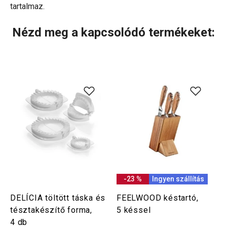
tartalmaz.
Nézd meg a kapcsolódó termékeket:
-23 %
Ingyen szállítás
DELÍCIA töltött táska és
FEELWOOD késtartó,
tésztakészítő forma,
5 késsel
4 db