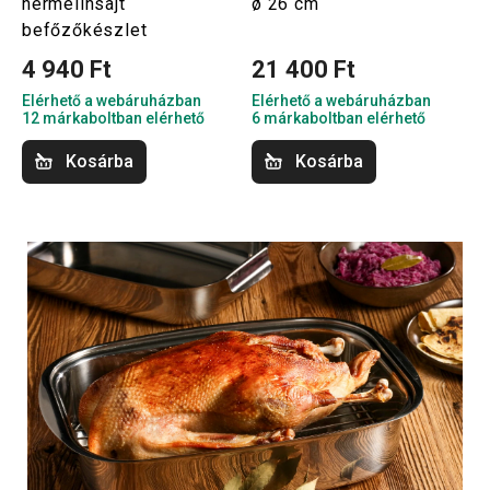
hermelinsajt
ø 26 cm
befőzőkészlet
4 940 Ft
21 400 Ft
Elérhető a webáruházban
Elérhető a webáruházban
12 márkaboltban elérhető
6 márkaboltban elérhető
Kosárba
Kosárba