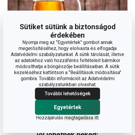
Sütiket sütünk a biztonságod
érdekében
Nyomja meg az "Egyetértek" gombot annak
megerősítéséhez, hogy elolvasta és elfogadja
Adatvédelmi szabályzatunkat. A sütik tárolását, illetve
az adatokhoz való hozzáférés feltételeit bármikor
módosíthatja a böngészője beállításaiban. A sütik
A gulyásleves vagy a sült hús mellé jól lehűtött sört
kezeléséhez kattintson a "Beállítások módosítása"
gombra. További információt az Adatvédelmi
ajánlunk. A legfinomabb természetesen a csapolt! Ha van
szabályzatunkban olvashat.
a közelben kedvenc kocsmád, ugorj le a formatervezett
További lehetőségek
myBEER kancsóval
, amelyben akár 5 korsónyi sör is elfér.
A kancsót egyedi mérőskálával szereltük fel, és
Egyetértek
elsőosztályú boroszilikát üvegből gyártjuk.
Hozzájárulás
megtagadása itt
.
További hasznos eszközök, amelyek
jól jöhetnek neked: