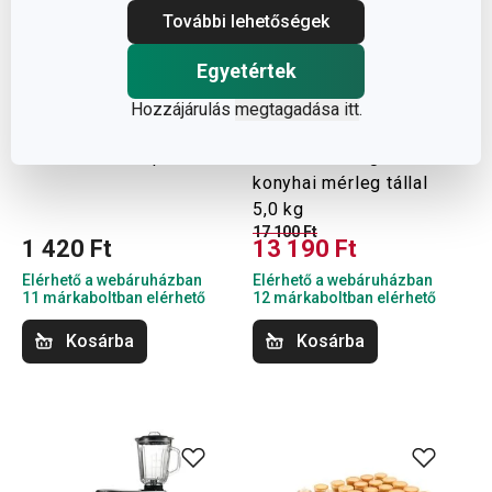
További lehetőségek
Egyetértek
Hozzájárulás
megtagadása itt
.
-22 %
DELÍCIA méhkaptárforma
GrandCHEF digitális
konyhai mérleg tállal
5,0 kg
17 100 Ft
1 420 Ft
13 190 Ft
Elérhető a webáruházban
Elérhető a webáruházban
11 márkaboltban elérhető
12 márkaboltban elérhető
Kosárba
Kosárba