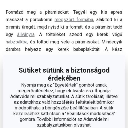
Formázd meg a piramisokat. Tegyél egy kis epres
masszát a porcukorral
megszórt formába
, alakítsd ki a
piramis üregét, majd nyisd ki a formát, és a piramist tedd
egy
állványra
. A tölteléket szedd egy kerek végű
habzsákba
, és töltsd meg vele a piramisokat. Mindegyik
darabra helyezz egy kerek babapiskótát. A kész
piramisokat rövid ideig hagyd szilárdulni a hűtőben.
Sütiket sütünk a biztonságod
TIPPÜNK
: Babapiskóta helyett linzertésztából sütött
érdekében
karikákat is tehetsz a piramisok aljára.
Nyomja meg az "Egyetértek" gombot annak
megerősítéséhez, hogy elolvasta és elfogadja
Adatvédelmi szabályzatunkat. A sütik tárolását, illetve
az adatokhoz való hozzáférés feltételeit bármikor
módosíthatja a böngészője beállításaiban. A sütik
kezeléséhez kattintson a "Beállítások módosítása"
gombra. További információt az Adatvédelmi
szabályzatunkban olvashat.