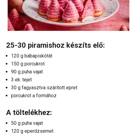
25-30 piramishoz készíts elő:
120 g babapiskótát
150 g porcukrot
90 g puha vajat
3 ek. tejet
30 g fagyasztva szárított epret
porcukrot a formához
A töltelékhez:
50 g puha vajat
120 g eperdzsemet