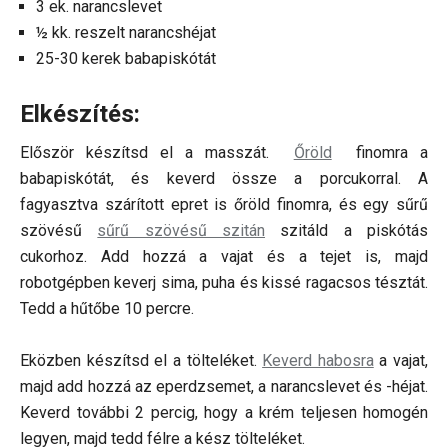
3 ek. narancslevet
½ kk. reszelt narancshéjat
25-30 kerek babapiskótát
Elkészítés:
Először készítsd el a masszát.
Őröld
finomra a
babapiskótát, és keverd össze a porcukorral. A
fagyasztva szárított epret is őröld finomra, és egy sűrű
szövésű
sűrű szövésű szitán
szitáld a piskótás
cukorhoz. Add hozzá a vajat és a tejet is, majd
robotgépben keverj sima, puha és kissé ragacsos tésztát.
Tedd a hűtőbe 10 percre.
Eközben készítsd el a tölteléket.
Keverd habosra
a vajat,
majd add hozzá az eperdzsemet, a narancslevet és -héjat.
Keverd további 2 percig, hogy a krém teljesen homogén
legyen, majd tedd félre a kész tölteléket.