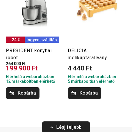
-24 %
Ingyen szállítás
PRESIDENT konyhai
DELÍCIA
robot
méhkaptárállvány
264 000 Ft
199 900 Ft
4 440 Ft
Elérhető a webáruházban
Elérhető a webáruházban
12 márkaboltban elérhető
5 márkaboltban elérhető
Kosárba
Kosárba
Lépj feljebb