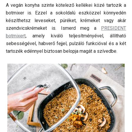
A vegán konyha szinte kötelező kellékei közé tartozik a
botmixer is. Ezzel a sokoldalú eszközzel könnyedén
készíthetsz leveseket, püréket, krémeket vagy akár
szendvicskrémeket is. Ismerd meg a
PRESIDENT
botmixert
, amely kiváló teljesítményével, állítható
sebességével, habverő fejjel, pulzáló funkcióval és a két
tartozék edénnyel biztosan belopja magát a szívedbe.