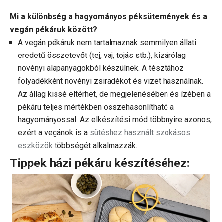
Mi a különbség a hagyományos péksütemények és a
vegán pékáruk között?
A vegán pékáruk nem tartalmaznak semmilyen állati
eredetű összetevőt (tej, vaj, tojás stb.), kizárólag
növényi alapanyagokból készülnek. A tésztához
folyadékként növényi zsiradékot és vizet használnak.
Az állag kissé eltérhet, de megjelenésében és ízében a
pékáru teljes mértékben összehasonlítható a
hagyományossal. Az elkészítési mód többnyire azonos,
ezért a vegánok is a
sütéshez használt szokásos
eszközök
többségét alkalmazzák.
Tippek házi pékáru készítéséhez: