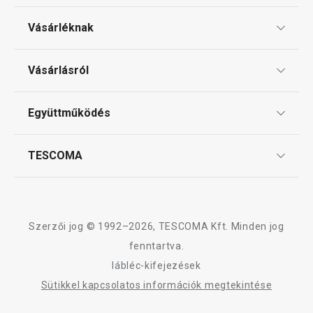
Vásárléknak
Ajándékutalványok
Vásárlásról
Tescoma klub
ÁSZF
Együttműködés
Gyakori kérdések
Szállítási díjak és fizetési módok
Affiliate program
TESCOMA
Reklamáció és termékvisszaküldés
Karrier
TESCOMA garancia és szerviz
Rólunk
Design
Szerzői jog © 1992–2026, TESCOMA Kft. Minden jog
Minőség
fenntartva.
lábléc-kifejezések
Blog
Sütikkel kapcsolatos információk megtekintése
Kapcsolat