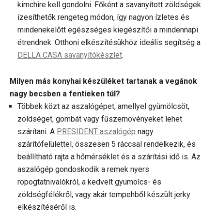
kimchire kell gondolni. Főként a savanyított zöldségek
ízesíthetők rengeteg módon, így nagyon ízletes és
mindenekelőtt egészséges kiegészítői a mindennapi
étrendnek. Otthoni elkészítésükhöz ideális segítség a
DELLA CASA savanyítókészlet
.
Milyen más konyhai készüléket tartanak a vegánok
nagy becsben a fentieken túl?
Többek közt az aszalógépet, amellyel gyümölcsöt,
zöldséget, gombát vagy fűszernövényeket lehet
szárítani. A
PRESIDENT aszalógép
nagy
szárítófelülettel, összesen 5 ráccsal rendelkezik, és
beállítható rajta a hőmérséklet és a szárítási idő is. Az
aszalógép gondoskodik a remek nyers
ropogtatnivalókról, a kedvelt gyümölcs- és
zöldségfélékről, vagy akár tempehből készült jerky
elkészítéséről is.