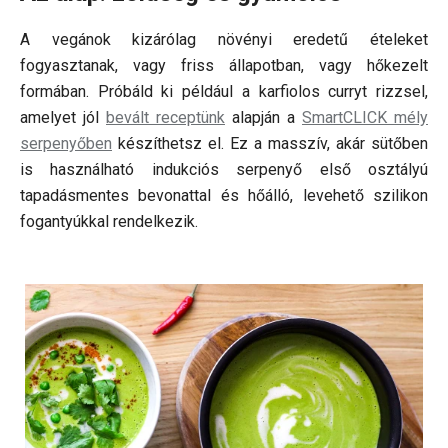
A vegánok kizárólag növényi eredetű ételeket
fogyasztanak, vagy friss állapotban, vagy hőkezelt
formában. Próbáld ki például a karfiolos curryt rizzsel,
amelyet jól
bevált receptünk
alapján a
SmartCLICK mély
serpenyőben
készíthetsz el. Ez a masszív, akár sütőben
is használható indukciós serpenyő első osztályú
tapadásmentes bevonattal és hőálló, levehető szilikon
fogantyúkkal rendelkezik.