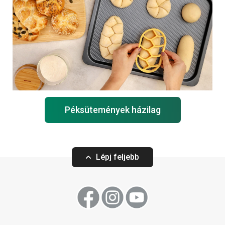
Péksütemények házilag
Lépj feljebb