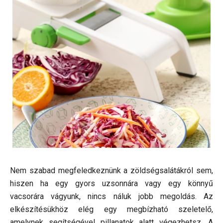
Nem szabad megfeledkeznünk a zöldségsalátákról sem,
hiszen ha egy gyors uzsonnára vagy egy könnyű
vacsorára vágyunk, nincs náluk jobb megoldás. Az
elkészítésükhöz elég egy megbízható szeletelő,
amelynek segítségével pillanatok alatt végezhetsz. A