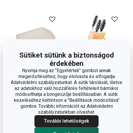
Sütiket sütünk a biztonságod
érdekében
Nyomja meg az "Egyetértek" gombot annak
-24 %
-23 %
Ingyen szállítás
megerősítéséhez, hogy elolvasta és elfogadja
COMPACT
GrandCHEF késtartó,
Adatvédelmi szabályzatunkat. A sütik tárolását, illetve
az adatokhoz való hozzáférés feltételeit bármikor
összecsukható
5 késsel
módosíthatja a böngészője beállításaiban. A sütik
vágódeszka 32 x 22 cm
kezeléséhez kattintson a "Beállítások módosítása"
gombra. További információt az Adatvédelmi
3 450 Ft
49 000 Ft
2 590 Ft
37 590 Ft
szabályzatunkban olvashat.
További lehetőségek
Elérhető a webáruházban
Elérhető a webáruházban
12 márkaboltban elérhető
12 márkaboltban elérhető