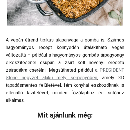
A vegán étrend tipikus alapanyaga a gomba is. Számos
hagyományos recept könnyedén átalakítható vegán
változattá – például a hagyományos gombás árpagyöngy
elkészítésénél csupán a zsírt kell növényi eredetű
zsiradékra cserélni. Megsütheted például a
PRESIDENT
Stone négyzet alakú mély serpenyőben
, amely 3D
tapadásmentes felületével, fém konyhai eszközöknek is
ellenálló kivitelével, minden főzőlaphoz és sütőhöz
alkalmas.
Mit ajánlunk még: