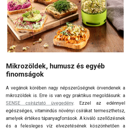
Mikrozöldek, humusz és egyéb
finomságok
A vegánok körében nagy népszerűségnek örvendenek a
mikrozöldek is. Erre is van egy praktikus megoldásunk: a
SENSE csíráztató üvegedény
. Ezzel az edénnyel
egészséges, vitamindús növényi csírákat termeszthetsz,
amelyek értékes tápanyagforrások. A kiváló szellőzésnek
és a felesleges víz elvezetésének köszönhetően a