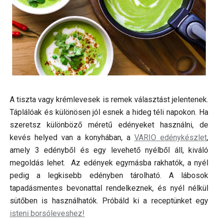
A tiszta vagy krémlevesek is remek választást jelentenek.
Táplálóak és különösen jól esnek a hideg téli napokon. Ha
szeretsz különböző méretű edényeket használni, de
kevés helyed van a konyhában, a
VARIO edénykészlet
,
amely 3 edényből és egy levehető nyélből áll, kiváló
megoldás lehet. Az edények egymásba rakhatók, a nyél
pedig a legkisebb edényben tárolható. A lábosok
tapadásmentes bevonattal rendelkeznek, és nyél nélkül
sütőben is használhatók. Próbáld ki a receptünket egy
isteni borsóleveshez!