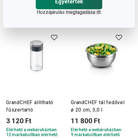
Egyetértek
Kosárba
Kosárba
Hozzájárulás
megtagadása itt
.
GrandCHEF állítható
GrandCHEF tál fedővel
fűszertartó
ø 20 cm, 3,0 l
3 120 Ft
11 800 Ft
Elérhető a webáruházban
Elérhető a webáruházban
12 márkaboltban elérhető
9 márkaboltban elérhető