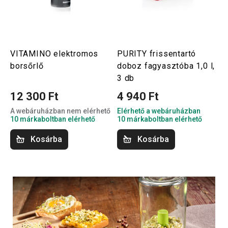
VITAMINO elektromos
PURITY frissentartó
borsőrlő
doboz fagyasztóba 1,0 l,
3 db
12 300 Ft
4 940 Ft
A webáruházban nem elérhető
Elérhető a webáruházban
10 márkaboltban elérhető
10 márkaboltban elérhető
Kosárba
Kosárba