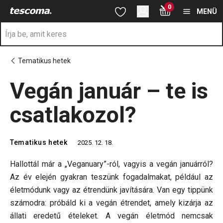
A Vegán január – te is csatlakozol? oldalon tartózkodik
0
Ugrás a fő tartalomhoz
Ugrás a navigációhoz
Ugrás a kereséshez
MENÜ
Tematikus hetek
Vegán január – te is
csatlakozol?
Tematikus hetek
2025. 12. 18.
Hallottál már a „Veganuary”-ról, vagyis a vegán januárról?
Az év elején gyakran teszünk fogadalmakat, például az
életmódunk vagy az étrendünk javítására. Van egy tippünk
számodra: próbáld ki a vegán étrendet, amely kizárja az
állati eredetű ételeket. A vegán életmód nemcsak