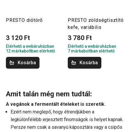
PRESTO diótörő
PRESTO zöldségtisztító
kefe, variábilis
3 120 Ft
3 780 Ft
Elérhető a webáruházban
Elérhető a webáruházban
12 márkaboltban elérhető
7 márkaboltban elérhető
Kosárba
Kosárba
Amit talán még nem tudtál:
A vegánok a fermentált ételeket is szeretik.
Ezért nem meglepő, hogy étrendjükben a
legkülönfélébb erjesztett finomságok is helyet kapnak.
Persze nem csak a savanyú káposztára vagy a csípős