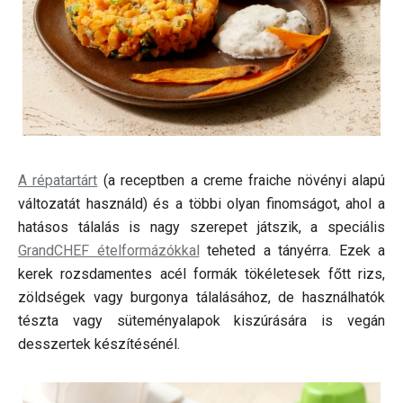
A répatartárt
(a receptben a creme fraiche növényi alapú
változatát használd) és a többi olyan finomságot, ahol a
hatásos tálalás is nagy szerepet játszik, a speciális
GrandCHEF ételformázókkal
teheted a tányérra. Ezek a
kerek rozsdamentes acél formák tökéletesek főtt rizs,
zöldségek vagy burgonya tálalásához, de használhatók
tészta vagy süteményalapok kiszúrására is vegán
desszertek készítésénél.