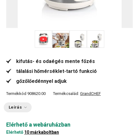
+ 3
kifutás- és odaégés mente főzés
tálalási hőmérséklet-tartó funkció
gőzőlőedénnyel adjuk
Termékkód
908620.00
Termékcsalád:
GrandCHEF
Leírás
Elérhető a webáruházban
Elérhető
10 márkaboltban