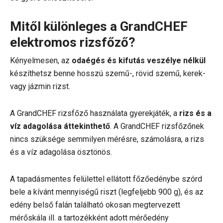
Mitől különleges a GrandCHEF
elektromos rizsfőző?
Kényelmesen, az
odaégés és kifutás veszélye nélkül
készíthetsz benne hosszú szemű-, rövid szemű, kerek-
vagy jázmin rizst.
A GrandCHEF rizsfőző használata gyerekjáték, a
rizs és a
víz adagolása áttekinthető
. A GrandCHEF rizsfőzőnek
nincs szüksége semmilyen mérésre, számolásra, a rizs
és a víz adagolása ösztönös.
A tapadásmentes felülettel ellátott főzőedénybe szórd
bele a kívánt mennyiségű riszt (legfeljebb 900 g), és az
edény belső falán található okosan megtervezett
mérőskála ill. a tartozékként adott mérőedény