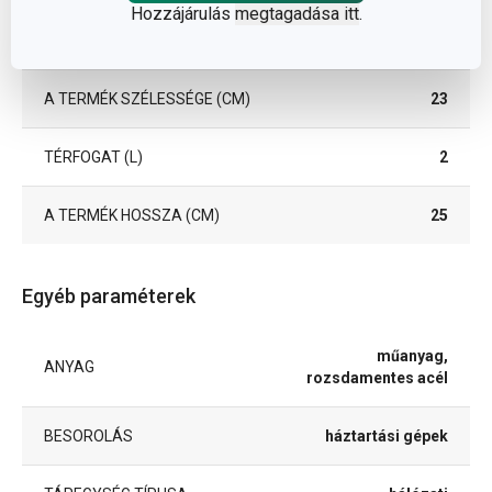
Hozzájárulás
megtagadása itt
.
A TERMÉK MAGASSÁGA (CM)
26
A TERMÉK SZÉLESSÉGE (CM)
23
TÉRFOGAT (L)
2
A TERMÉK HOSSZA (CM)
25
Egyéb paraméterek
műanyag,
ANYAG
rozsdamentes acél
BESOROLÁS
háztartási gépek