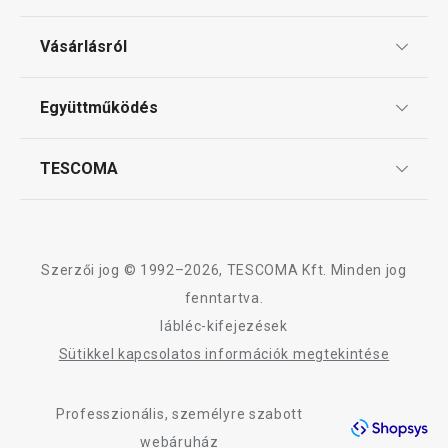
Tálalás
Ajándékutalványok
Vásárlásról
Tescoma klub
Szeletelés
ÁSZF
Együttműködés
Gyakori kérdések
Szállítási díjak és fizetési módok
Sütés
Affiliate program
TESCOMA
Reklamáció és termékvisszaküldés
Karrier
TESCOMA garancia és szerviz
Rólunk
Italok
Design
Szerzői jog © 1992–2026, TESCOMA Kft. Minden jog
Kültéri tevékenységek
Minőség
fenntartva.
lábléc-kifejezések
Blog
Mosogatás és takarítás
Sütikkel kapcsolatos információk megtekintése
Kapcsolat
Professzionális, személyre szabott
Adatkezelési Tájékoztató
webáruház