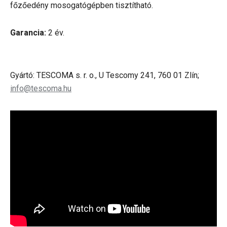
főzőedény mosogatógépben tisztítható.
Garancia:
2 év.
Gyártó: TESCOMA s. r. o., U Tescomy 241, 760 01 Zlín;
info@tescoma.hu