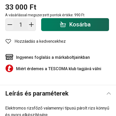
33 000 Ft
A vásárlással megszerzett pontok értéke:
990 Ft
Kosárba - mennyiség
Kosárba
Hozzáadás a kedvencekhez
Ingyenes foglalás a márkaboltjainkban
Miért érdemes a TESCOMA klub tagjává válni
Leírás és paraméterek
Elektromos rizsfőző valamennyi típusú párolt rizs könnyű
és gyors elkészítésére.