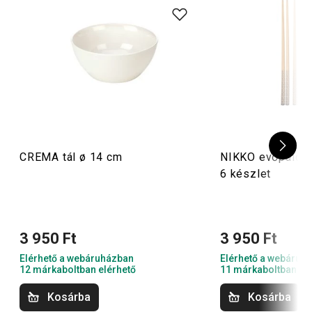
CREMA tál ø 14 cm
NIKKO evőpálciká
6 készlet
3 950 Ft
3 950 Ft
Elérhető a webáruházban
Elérhető a webáruh
12 márkaboltban elérhető
11 márkaboltban el
Kosárba
Kosárba