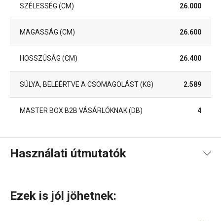
SZÉLESSÉG (CM)
26.000
MAGASSÁG (CM)
26.600
HOSSZÚSÁG (CM)
26.400
SÚLYA, BELEÉRTVE A CSOMAGOLÁST (KG)
2.589
MASTER BOX B2B VÁSÁRLÓKNAK (DB)
4
Használati útmutatók
Használati útmutató és biztonsági információk
Ezek is jól jöhetnek:
Használati útmutató és biztonsági információk