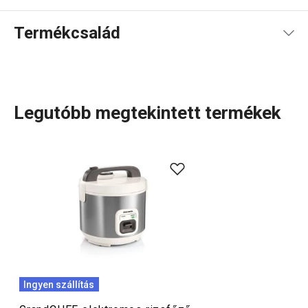
Termékcsalád
Legutóbb megtekintett termékek
A GrandCHEF
konyhai eszközök
és
elektromos
készülékek
széles választéka tökéletesen illeszkedik
mind a hagyományos, mind a modern konyhák stílusához.
Ezt a termékcsaládot az egységes dizájn és a teljesen
rozsdamentes vagy fémszerkezet jellemzi, minimális
műanyag felhasználásával. Az edények között nemcsak
kiváló minőségű
serpenyők
,
lábasok
és
nyeles lábasok
találhatók, hanem megbízható
kukták
is, amelyek
Ingyen szállítás
megfelelnek a legmagasabb elvárásoknak. A GrandCHEF