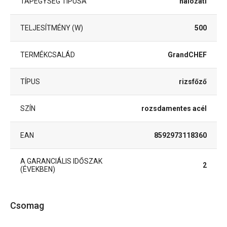
TÁPEGYSÉG TÍPUSA
hálózati
TELJESÍTMÉNY (W)
500
TERMÉKCSALÁD
GrandCHEF
TÍPUS
rizsfőző
SZÍN
rozsdamentes acél
EAN
8592973118360
A GARANCIÁLIS IDŐSZAK
2
(ÉVEKBEN)
Csomag