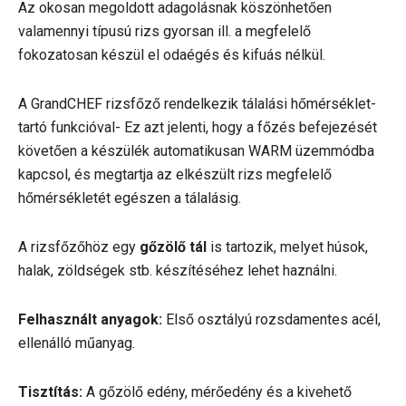
Az okosan megoldott adagolásnak köszönhetően
valamennyi típusú rizs gyorsan ill. a megfelelő
fokozatosan készül el odaégés és kifuás nélkül.
A GrandCHEF rizsfőző rendelkezik tálalási hőmérséklet-
tartó funkcióval- Ez azt jelenti, hogy a főzés befejezését
követően a készülék automatikusan WARM üzemmódba
kapcsol, és megtartja az elkészült rizs megfelelő
hőmérsékletét egészen a tálalásig.
A rizsfőzőhöz egy
gőzölő tál
is tartozik, melyet húsok,
halak, zöldségek stb. készítéséhez lehet haználni.
Felhasznált anyagok:
Első osztályú rozsdamentes acél,
ellenálló műanyag.
Tisztítás:
A gőzölő edény, mérőedény és a kivehető