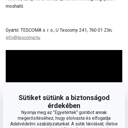
mosható.
Gyártó: TESCOMA s. r. o., U Tescomy 241, 760 01 Zlín;
info@tescoma.hu
Sütiket sütünk a biztonságod
érdekében
Nyomja meg az "Egyetértek" gombot annak
megerősítéséhez, hogy elolvasta és elfogadja
Adatvédelmi szabályzatunkat. A sütik tárolását, illetve
Olvasson kevesebbet