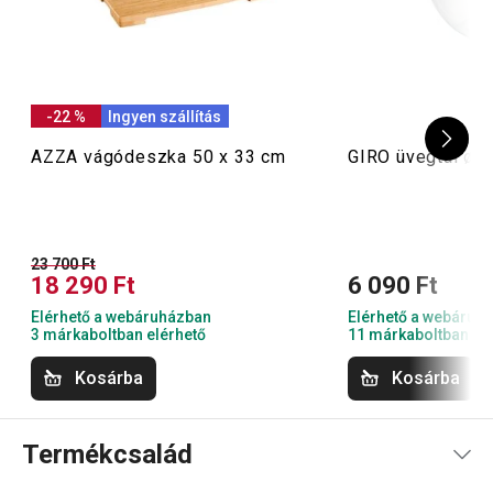
-22 %
Ingyen szállítás
AZZA vágódeszka 50 x 33 cm
GIRO üvegtál ø 
23 700 Ft
18 290 Ft
6 090 Ft
Elérhető a webáruházban
Elérhető a webáruh
3 márkaboltban elérhető
11 márkaboltban el
Kosárba
Kosárba
Termékcsalád