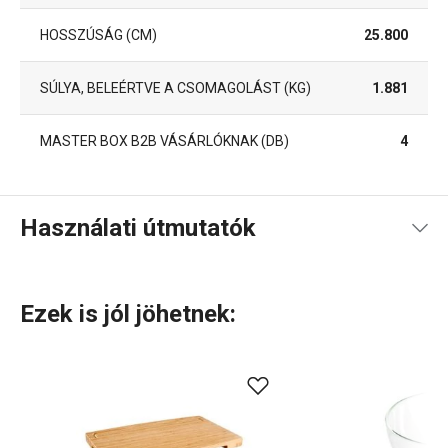
HOSSZÚSÁG (CM)
25.800
SÚLYA, BELEÉRTVE A CSOMAGOLÁST (KG)
1.881
MASTER BOX B2B VÁSÁRLÓKNAK (DB)
4
Használati útmutatók
Használati útmutató és biztonsági információk
Ezek is jól jöhetnek:
Használati útmutató és biztonsági információk