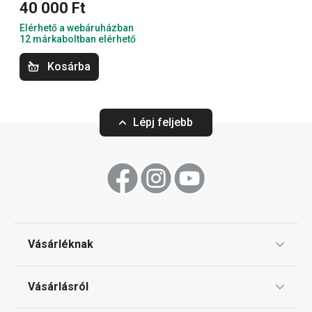
40 000 Ft
eszközeid egységes formaterve révén még
Elérhető a webáruházban
tökéletesebbé varázsold a konyhád.
12 márkaboltban elérhető
Kosárba
Háztartási gépek
Lépj feljebb
Konyhai eszközök
Italok
Főzés
Vásárléknak
Sütés
Ajándékutalványok
Vásárlásról
Tescoma klub