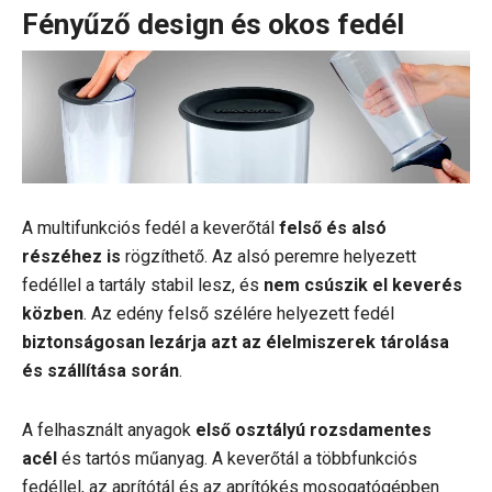
Fényűző design és okos fedél
A multifunkciós fedél a keverőtál
felső és alsó
részéhez is
rögzíthető. Az alsó peremre helyezett
fedéllel a tartály stabil lesz, és
nem csúszik el keverés
közben
. Az edény felső szélére helyezett fedél
biztonságosan lezárja azt az élelmiszerek tárolása
és szállítása során
.
A felhasznált anyagok
első osztályú rozsdamentes
acél
és tartós műanyag. A keverőtál a többfunkciós
fedéllel, az aprítótál és az aprítókés mosogatógépben