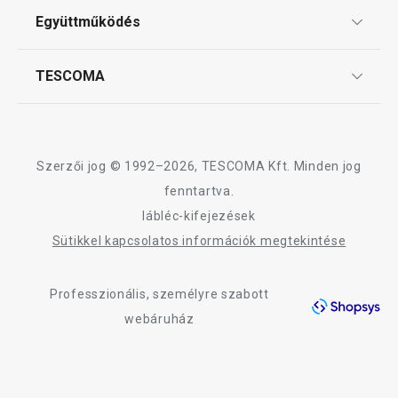
Szeletelés
ÁSZF
Együttműködés
Gyakori kérdések
Szállítási díjak és fizetési módok
Tálalás
Affiliate program
TESCOMA
Reklamáció és termékvisszaküldés
Karrier
TESCOMA garancia és szerviz
Rólunk
Kültéri tevékenységek
Design
Szerzői jog © 1992–2026, TESCOMA Kft. Minden jog
Háztartás
Minőség
fenntartva.
lábléc-kifejezések
Blog
Mosogatás és takarítás
Sütikkel kapcsolatos információk megtekintése
Kapcsolat
Professzionális, személyre szabott
Adatkezelési Tájékoztató
webáruház
Akadálymentességi nyilatkozat