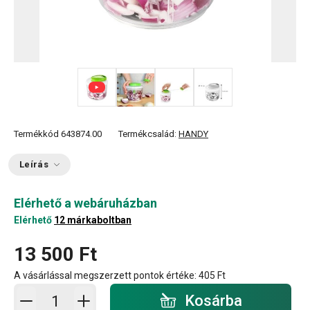
+ 1
Termékkód
643874.00
Termékcsalád:
HANDY
Leírás
Elérhető a webáruházban
Elérhető
12 márkaboltban
13 500 Ft
A vásárlással megszerzett pontok értéke:
405 Ft
Kosárba - mennyiség
Kosárba