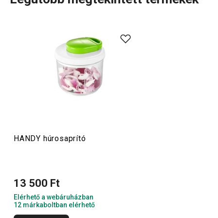
Szeretsz főzni? Akkor a HANDY termékcsalád a te
tereped! Fedezd fel az okos eszközöket, amelyek
megkönnyítik a munkát:
hagymavágó és hasábburgonya-
szeletelő
,
darálók, reszelők
és sok más praktikus konyhai
kiegészítő. A HANDY családban csupa olyan eszközt
találsz, amelyek egy kis extra ötletet is kínálnak!
Konyhai eszközök
HANDY húrosaprító
Főzés
13 500 Ft
Elérhető a webáruházban
12 márkaboltban elérhető