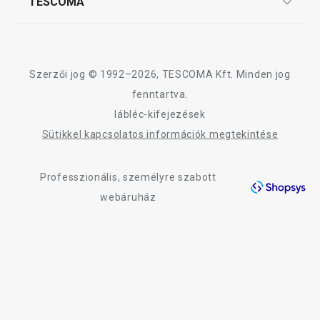
TESCOMA
Reklamáció és termékvisszaküldés
Karrier
A HANDY termékcsalád összes terméke
TESCOMA garancia és szerviz
Rólunk
Design
Szerzői jog © 1992–2026, TESCOMA Kft. Minden jog
Minőség
fenntartva.
lábléc-kifejezések
Blog
Sütikkel kapcsolatos információk megtekintése
Kapcsolat
Professzionális, személyre szabott
Adatkezelési Tájékoztató
webáruház
Akadálymentességi nyilatkozat