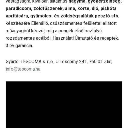
vastagságra, kiválóan alkalmas
hagyma, gyökérzöldség,
paradicsom, zöldfűszerek, alma, körte, dió, piskóta
aprítására, gyümölcs- és zöldségsaláták pesztó stb.
készítésére Ellenálló, csúszásmentes felülettel ellátott
műanyagból készül, míg a pengék első osztályú
rozsdamentes acélból. Használati Útmutató és receptek.
3 év garancia.
Gyártó: TESCOMA s. r. o., U Tescomy 241, 760 01 Zlín;
info@tescoma.hu