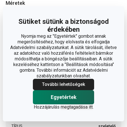
Méretek
A TERMÉK MAGASSÁGA (CM)
13.5
Sütiket sütünk a biztonságod
érdekében
ÁTMÉRŐ (CM)
14
Nyomja meg az "Egyetértek" gombot annak
megerősítéséhez, hogy elolvasta és elfogadja
Adatvédelmi szabályzatunkat. A sütik tárolását, illetve
az adatokhoz való hozzáférés feltételeit bármikor
Egyéb paraméterek
módosíthatja a böngészője beállításaiban. A sütik
kezeléséhez kattintson a "Beállítások módosítása"
műanyag,
gombra. További információt az Adatvédelmi
ANYAG
rozsdamentes acél
szabályzatunkban olvashat.
További lehetőségek
gyümölcs- és zöldség
BESOROLÁS
feldolgozás
Egyetértek
Hozzájárulás
megtagadása itt
.
TERMÉKCSALÁD
HANDY
TÍPUS
szeletelő