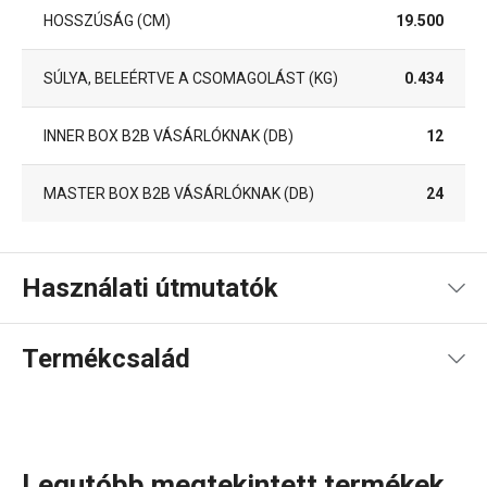
HOSSZÚSÁG (CM)
19.500
SÚLYA, BELEÉRTVE A CSOMAGOLÁST (KG)
0.434
INNER BOX B2B VÁSÁRLÓKNAK (DB)
12
MASTER BOX B2B VÁSÁRLÓKNAK (DB)
24
Használati útmutatók
Használati útmutató és biztonsági információk
Termékcsalád
Kézikönyv recepttel
Legutóbb megtekintett termékek