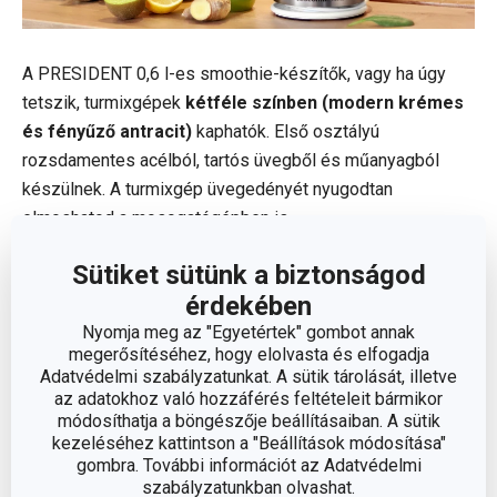
A PRESIDENT 0,6 l-es smoothie-készítők, vagy ha úgy
tetszik, turmixgépek
kétféle színben (modern krémes
és fényűző antracit)
kaphatók. Első osztályú
rozsdamentes acélból, tartós üvegből és műanyagból
készülnek. A turmixgép üvegedényét nyugodtan
elmoshatod a mosogatógépben is.
Sütiket sütünk a biztonságod
A termék 350 W bemeneti teljesítménnyel rendelkezik, és
érdekében
2 év standard garanciával kínáljuk.
Nyomja meg az "Egyetértek" gombot annak
megerősítéséhez, hogy elolvasta és elfogadja
Adatvédelmi szabályzatunkat. A sütik tárolását, illetve
az adatokhoz való hozzáférés feltételeit bármikor
Gyártó: TESCOMA s. r. o., U Tescomy 241, 760 01 Zlín;
módosíthatja a böngészője beállításaiban. A sütik
info@tescoma.hu
kezeléséhez kattintson a "Beállítások módosítása"
gombra. További információt az Adatvédelmi
szabályzatunkban olvashat.