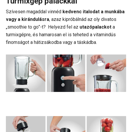
Turmixgép palackkal
Szívesen magaddal vinnéd
kedvenc italodat a munkába
vagy a kirándulásra
, azaz kipróbálnád az oly divatos
„smoothie to go”-t? Helyezd fel az
utazópalackot
a
turmixgépre, és hamarosan el is teheted a vitamindús
finomságot a hátizsákodba vagy a táskádba.