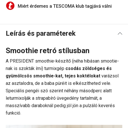
Miért érdemes a TESCOMA klub tagjává válni
Leírás és paraméterek
Smoothie retró stílusban
A PRESIDENT smoothie-készítő (néha hibásan smootie-
nak is szokták írni) turmixgép
csodás zöldséges és
gyümölcsös smoothie-kat, tejes koktélokat
varázsol
az asztalodra, de a baba püréit is elkészítheted vele.
Speciális pengéi szó szerint néhány másodperc alatt
leturmixolják a strapabíró üvegedény tartalmát, a
masszívabb daraboknál pedig jól jön a pulzáló keverés
funkció.