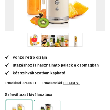
+ 2
vonzó retró dizájn
utazáshoz is használható palack a csomagban
két színváltozatban kapható
Termékkód
909030.11
Termékcsalád:
PRESIDENT
Színváltozat kiválasztása