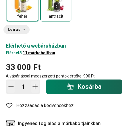
fehér
antracit
Leírás
Elérhető a webáruházban
Elérhető
11 márkaboltban
33 000 Ft
A vásárlással megszerzett pontok értéke:
990 Ft
Kosárba - mennyiség
Kosárba
Hozzáadás a kedvencekhez
Ingyenes foglalás a márkaboltjainkban