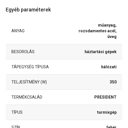
Egyéb paraméterek
műanyag,
ANYAG
rozsdamentes acél,
üveg
BESOROLÁS
háztartási gépek
TÁPEGYSÉG TÍPUSA
hálózati
TELJESÍTMÉNY (W)
350
TERMÉKCSALÁD
PRESIDENT
TÍPUS
turmixgép
SZÍN
fehér