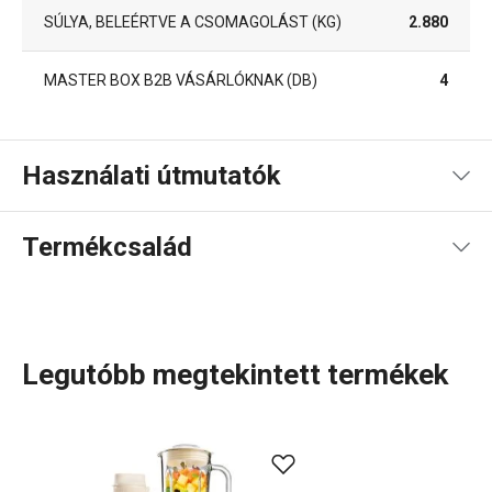
SÚLYA, BELEÉRTVE A CSOMAGOLÁST (KG)
2.880
MASTER BOX B2B VÁSÁRLÓKNAK (DB)
4
Használati útmutatók
Használati útmutató és biztonsági információk
Termékcsalád
Használati útmutató és biztonsági információk
Legutóbb megtekintett termékek
Konyhai eszközök
, kiváló minőségű
rozsdamentes acél
edények
vagy
prémium konyhai készülékek
, amelyek
hosszú-hosszú ideig veled maradnak? Ismerd meg a