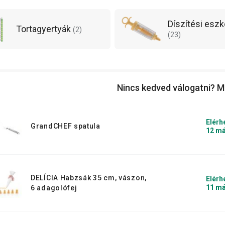
a
tortagyertyák
nem hiányozhatnak!
Díszítési esz
Tortagyertyák
(
2
)
(
23
)
Nincs kedved válogatni? M
Elérh
GrandCHEF spatula
12 má
DELÍCIA Habzsák 35 cm, vászon,
Elérh
11 má
6 adagolófej