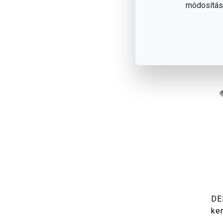
módosítása
DE
ke