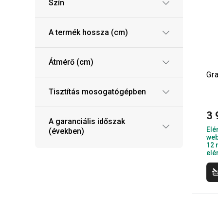
Szín
A termék hossza (cm)
Átmérő (cm)
Gr
Tisztítás mosogatógépben
3 
A garanciális időszak
Elé
(években)
web
12 
elé