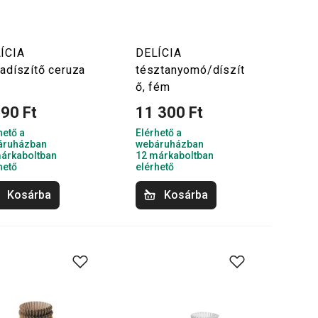
ÍCIA
DELÍCIA
tadíszítő ceruza
tésztanyomó/díszít
ő, fém
590 Ft
11 300 Ft
hető a
Elérhető a
áruházban
webáruházban
árkaboltban
12 márkaboltban
hető
elérhető
Kosárba
Kosárba