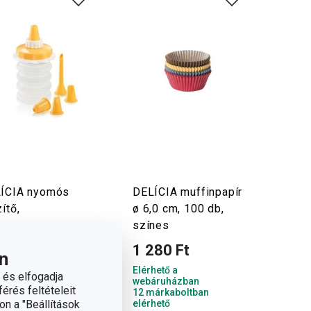
ÍCIA nyomós
DELÍCIA muffinpapír
ítő,
ø 6,0 cm, 100 db,
szítőfejjel
színes
950 Ft
1 280 Ft
n
hető a
Elérhető a
 és elfogadja
áruházban
webáruházban
érés feltételeit
árkaboltban
12 márkaboltban
on a "Beállítások
hető
elérhető