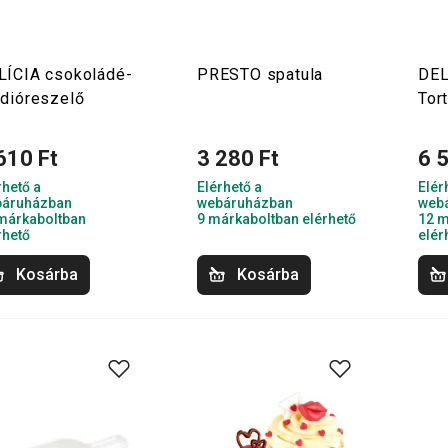
LÍCIA csokoládé-
PRESTO spatula
DEL
 dióreszelő
Tor
610 Ft
3 280 Ft
6 
rhető a
Elérhető a
Elér
áruházban
webáruházban
web
márkaboltban
9 márkaboltban elérhető
12 m
rhető
elér
Kosárba
Kosárba