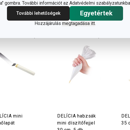
" gombra. További információt az Adatvédelmi szabályzatunkba
Kosárba
Kosárba
Egyetértek
További lehetőségek
Hozzájárulás
megtagadása itt
.
LÍCIA mini
DELÍCIA habzsák
DEL
nőlapát
mini díszítőfejjel
35 
30 cm, 5 db