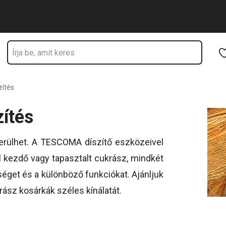
Ugrás a fő tartalomhoz
Ugrás a navigációhoz
Ugrás a kereséshez
zítés
zítés
kerülhet. A TESCOMA díszítő eszközeivel
él kezdő vagy tapasztalt cukrász, mindkét
séget és a különböző funkciókat. Ajánljuk
rász kosárkák széles kínálatát.