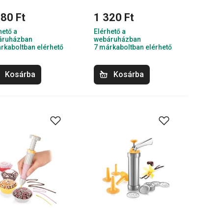
480 Ft
1 320 Ft
hető a
Elérhető a
áruházban
webáruházban
rkaboltban elérhető
7 márkaboltban elérhető
Kosárba
Kosárba