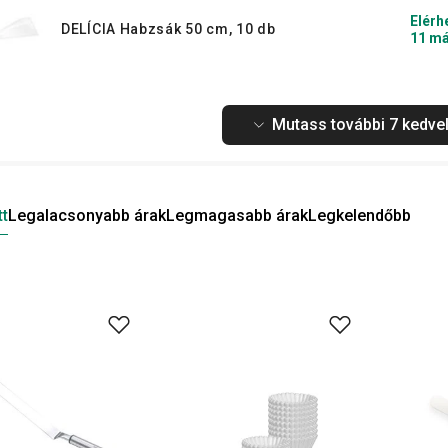
Elérh
DELÍCIA Habzsák 50 cm, 10 db
11 má
Mutass további 7 kedvel
tt
Legalacsonyabb árak
Legmagasabb árak
Legkelendőbb