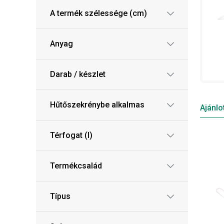
A termék szélessége (cm)
Anyag
Darab / készlet
Hűtőszekrénybe alkalmas
Ajánlo
Térfogat (l)
Termékcsalád
Típus