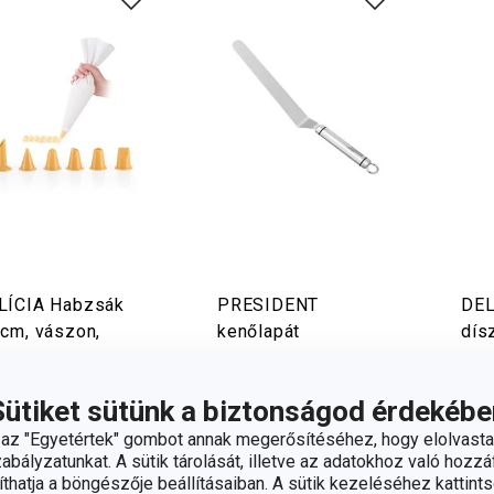
LÍCIA Habzsák
PRESIDENT
DEL
 cm, vászon,
kenőlapát
dísz
adagolófej
5 dí
100 Ft
5 100 Ft
3 
Sütiket sütünk a biztonságod érdekébe
rhető a
Elérhető a
Elér
z "Egyetértek" gombot annak megerősítéséhez, hogy elolvasta
áruházban
webáruházban
web
bályzatunkat. A sütik tárolását, illetve az adatokhoz való hozzáf
márkaboltban
4 márkaboltban elérhető
12 m
hatja a böngészője beállításaiban. A sütik kezeléséhez kattints
rhető
elér