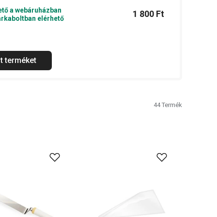
ető a webáruházban
1 800 Ft
rkaboltban elérhető
t terméket
44
Termék