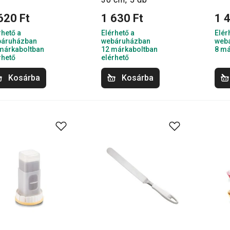
620 Ft
1 630 Ft
1 
rhető a
Elérhető a
Elér
áruházban
webáruházban
web
márkaboltban
12 márkaboltban
8 má
rhető
elérhető
Kosárba
Kosárba