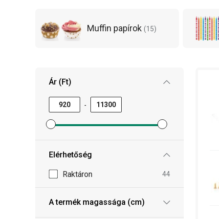
Tipp: Születésnapi tortát tervezel sütni? Akkor 
Muffin papírok
(
15
)
Ár (Ft)
-
Minimum ár szűrő beállítása
Maximum ár szűrő beállítása
Elérhetőség
Raktáron
44
A termék magassága (cm)