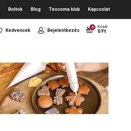
Boltok
Blog
Tescoma klub
Kapcsolat
Kosár
0
Kedvencek
Bejelentkezés
0 Ft