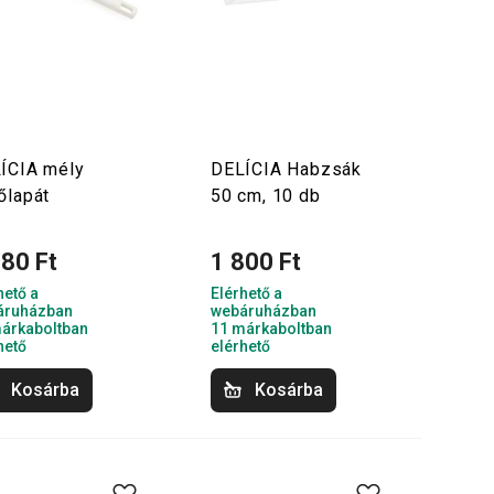
ÍCIA mély
DELÍCIA Habzsák
őlapát
50 cm, 10 db
280 Ft
1 800 Ft
hető a
Elérhető a
áruházban
webáruházban
árkaboltban
11 márkaboltban
hető
elérhető
Kosárba
Kosárba