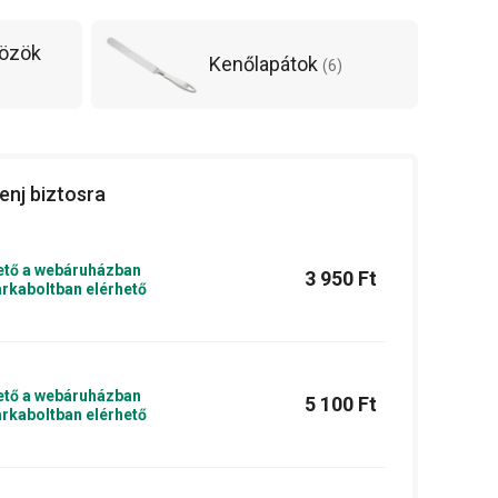
közök
Kenőlapátok
(
6
)
enj biztosra
ető a webáruházban
3 950 Ft
rkaboltban elérhető
ető a webáruházban
5 100 Ft
rkaboltban elérhető