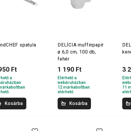
andCHEF spatula
DELÍCIA muffinpapír
DEL
ø 6,0 cm, 100 db,
ken
fehér
950 Ft
1 190 Ft
3 
rhető a
Elérhető a
Elér
áruházban
webáruházban
web
márkaboltban
12 márkaboltban
11 m
rhető
elérhető
elér
Kosárba
Kosárba