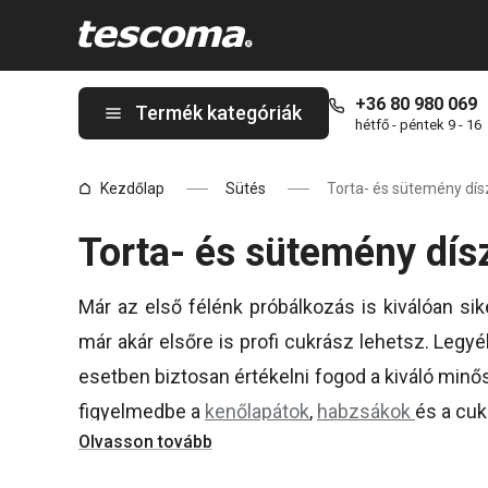
A Torta- és sütemény díszítés oldalon tartózkodik
+36 80 980 069
Termék kategóriák
hétfő - péntek 9 - 16
Kezdőlap
Sütés
Torta- és sütemény dís
Torta- és sütemény dís
Már az első félénk próbálkozás is kiválóan si
már akár elsőre is profi cukrász lehetsz. Legy
esetben biztosan értékelni fogod a kiváló minő
figyelmedbe a
kenőlapátok
,
habzsákok
és a cuk
Olvasson tovább