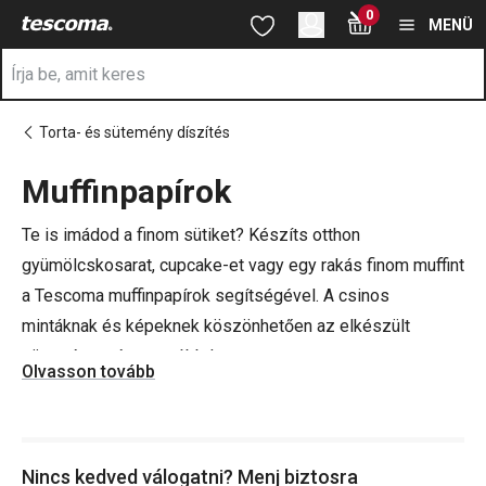
A Muffin papírok oldalon tartózkodik
0
Ugrás a fő tartalomhoz
Ugrás a navigációhoz
Ugrás a kereséshez
MENÜ
Torta- és sütemény díszítés
Muffinpapírok
a
Te is imádod a finom sütiket? Készíts otthon
gyümölcskosarat, cupcake-et vagy egy rakás finom muffint
a Tescoma muffinpapírok segítségével. A csinos
mintáknak és képeknek köszönhetően az elkészült
sütemény még vonzóbb lesz.
Olvasson tovább
Persze választhatod a hagyományos fehér
muffinpapírokat is, amelyekkel biztosan nem nyúlsz mellé.
Nincs kedved válogatni? Menj biztosra
Széles kínálatunkban minden alkalomra találsz