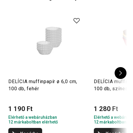
megfelelőt.
Tipp: Szúrj a süti tetejébe egy
tortagyertyát
, és máris kész
a minitorta! Ha pedig már gyakorlott sütimester vagy, és a
sütést tényleg komolyan veszed, akkor a különféle
cukrászeszközök
és
sütőformák
minden bizonnyal a
kedvedre lesznek.
DELÍCIA muffinpapír ø 6,0 cm,
DELÍCIA muffinpa
100 db, fehér
100 db, színes
1 190 Ft
1 280 Ft
Elérhető a webáruházban
Elérhető a webáruh
12 márkaboltban elérhető
12 márkaboltban el