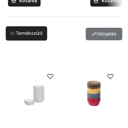
Kosárba
Kosárba
Termékszűrő
Válogatás