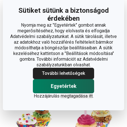
Sütiket sütünk a biztonságod
érdekében
Nyomja meg az "Egyetértek" gombot annak
megerősítéséhez, hogy elolvasta és elfogadja
DELÍCIA muffinpapír
DELÍCIA muffinpapír
Adatvédelmi szabályzatunkat. A sütik tárolását, illetve
ø 6,0 cm, 100 db, színes
ø 6 cm, 60 db, kávéhoz
az adatokhoz való hozzáférés feltételeit bármikor
módosíthatja a böngészője beállításaiban. A sütik
1 280 Ft
1 190 Ft
kezeléséhez kattintson a "Beállítások módosítása"
Elérhető a webáruházban
Elérhető a webáruházban
gombra. További információt az Adatvédelmi
12 márkaboltban elérhető
7 márkaboltban elérhető
szabályzatunkban olvashat.
További lehetőségek
Kosárba
Kosárba
Egyetértek
Hozzájárulás
megtagadása itt
.