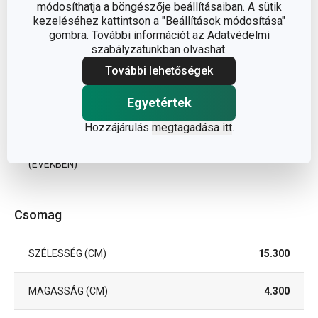
módosíthatja a böngészője beállításaiban. A sütik
kezeléséhez kattintson a "Beállítások módosítása"
SZÍN
fehér
gombra. További információt az Adatvédelmi
szabályzatunkban olvashat.
TISZTÍTÁS
További lehetőségek
Nem
MOSOGATÓGÉPBEN
Egyetértek
EAN
8595028474732
Hozzájárulás
megtagadása itt
.
A GARANCIÁLIS IDŐSZAK
3
(ÉVEKBEN)
Csomag
SZÉLESSÉG (CM)
15.300
MAGASSÁG (CM)
4.300