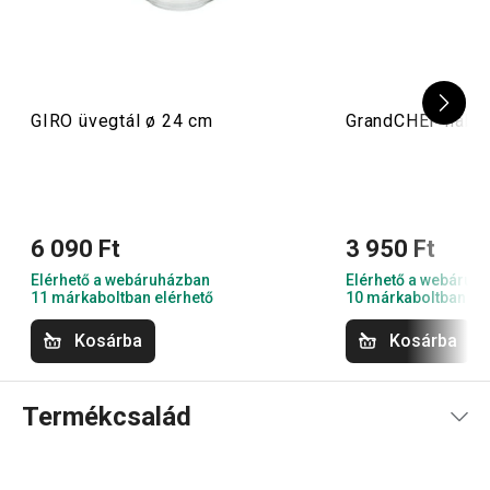
GIRO üvegtál ø 24 cm
GrandCHEF habv
6 090 Ft
3 950 Ft
Elérhető a webáruházban
Elérhető a webáruh
11 márkaboltban elérhető
10 márkaboltban el
Kosárba
Kosárba
Termékcsalád