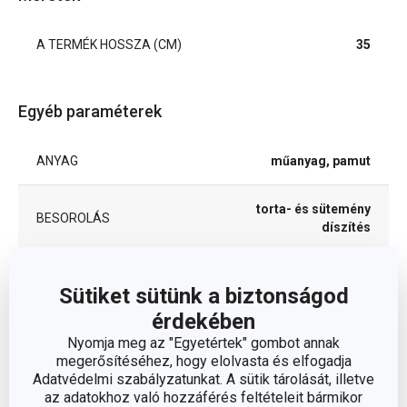
A TERMÉK HOSSZA (CM)
35
Egyéb paraméterek
ANYAG
műanyag, pamut
torta- és sütemény
BESOROLÁS
díszítés
HŰTŐSZEKRÉNYBE
Igen
ALKALMAS
Sütiket sütünk a biztonságod
érdekében
TERMÉKCSALÁD
DELÍCIA
Nyomja meg az "Egyetértek" gombot annak
megerősítéséhez, hogy elolvasta és elfogadja
Adatvédelmi szabályzatunkat. A sütik tárolását, illetve
segédeszközök
TÍPUS
az adatokhoz való hozzáférés feltételeit bármikor
díszítéshez