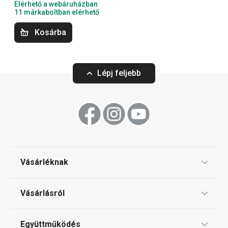
Elérhető a webáruházban
Sütés
11 márkaboltban elérhető
Kosárba
Szeletelés
Lépj feljebb
Konyhai eszközök
Tálalás
Főzés
Vásárléknak
Háztartási gépek
Ajándékutalványok
Vásárlásról
Tescoma klub
Háztartás
ÁSZF
Együttműködés
Gyakori kérdések