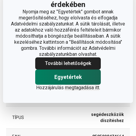
A TERMÉK HOSSZA (CM)
35
érdekében
Nyomja meg az "Egyetértek" gombot annak
megerősítéséhez, hogy elolvasta és elfogadja
Egyéb paraméterek
Adatvédelmi szabályzatunkat. A sütik tárolását, illetve
az adatokhoz való hozzáférés feltételeit bármikor
módosíthatja a böngészője beállításaiban. A sütik
ANYAG
műanyag
kezeléséhez kattintson a "Beállítások módosítása"
gombra. További információt az Adatvédelmi
szabályzatunkban olvashat.
torta- és sütemény
BESOROLÁS
díszítés
További lehetőségek
Egyetértek
HŰTŐSZEKRÉNYBE
Igen
ALKALMAS
Hozzájárulás
megtagadása itt
.
TERMÉKCSALÁD
DELÍCIA
segédeszközök
TÍPUS
díszítéshez