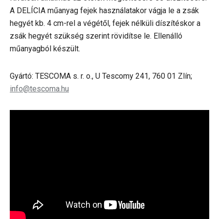
A DELÍCIA műanyag fejek használatakor vágja le a zsák
hegyét kb. 4 cm-rel a végétől, fejek nélküli díszítéskor a
zsák hegyét szükség szerint rövidítse le. Ellenálló
műanyagból készült.
Gyártó: TESCOMA s. r. o., U Tescomy 241, 760 01 Zlín;
info@tescoma.hu