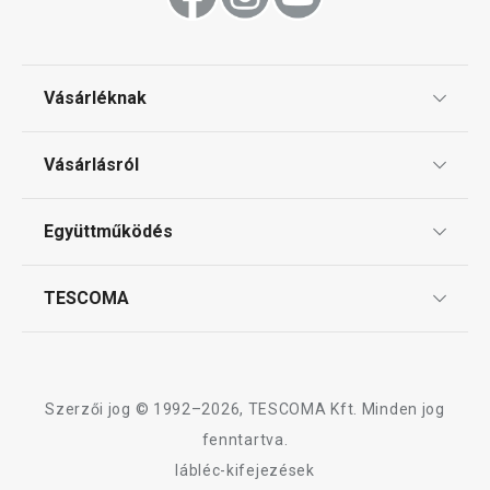
Főzés
Vásárléknak
Háztartási gépek
Ajándékutalványok
Vásárlásról
Tescoma klub
Háztartás
ÁSZF
Együttműködés
Gyakori kérdések
Szállítási díjak és fizetési módok
Affiliate program
TESCOMA
Reklamáció és termékvisszaküldés
Karrier
TESCOMA garancia és szerviz
Rólunk
Design
Szerzői jog © 1992–2026, TESCOMA Kft. Minden jog
Minőség
fenntartva.
lábléc-kifejezések
Blog