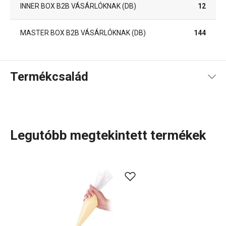
INNER BOX B2B VÁSÁRLÓKNAK (DB)
12
MASTER BOX B2B VÁSÁRLÓKNAK (DB)
144
Termékcsalád
Legutóbb megtekintett termékek
Konyhai eszközök, amelyek minden nap megkönnyítik a
munkád? A DELÍCIA termékcsaládban minden sütni
szerető számára tartogatunk valamit: különböző méretű
tepsik, mindenféle alakú, méretű és anyagú
sütőformák
.
Tortaformák
,
kuglófsütő
és
kenyérsütő formák
, valamint