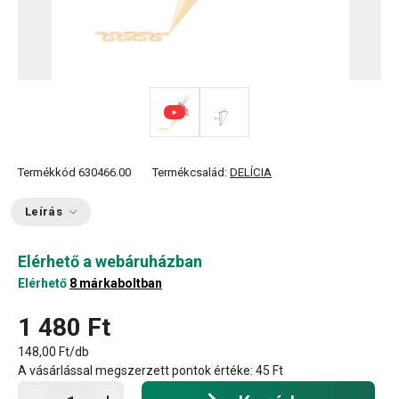
Termékkód
630466.00
Termékcsalád:
DELÍCIA
Leírás
Elérhető a webáruházban
Elérhető
8 márkaboltban
1 480 Ft
148,00 Ft/db
A vásárlással megszerzett pontok értéke:
45 Ft
Kosárba - mennyiség