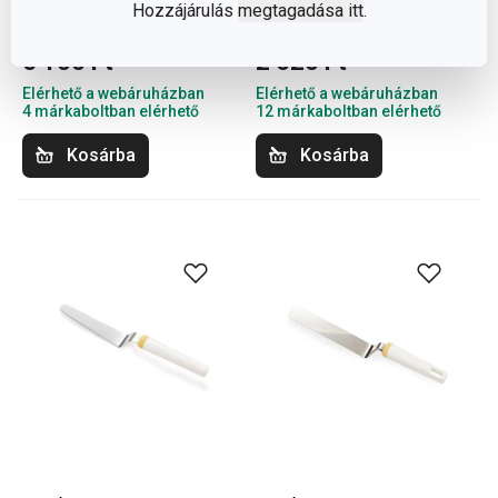
Hozzájárulás
megtagadása itt
.
PRESIDENT kenőlapát
DELÍCIA mini kenőlapát
5 100 Ft
2 620 Ft
Elérhető a webáruházban
Elérhető a webáruházban
4 márkaboltban elérhető
12 márkaboltban elérhető
Kosárba
Kosárba