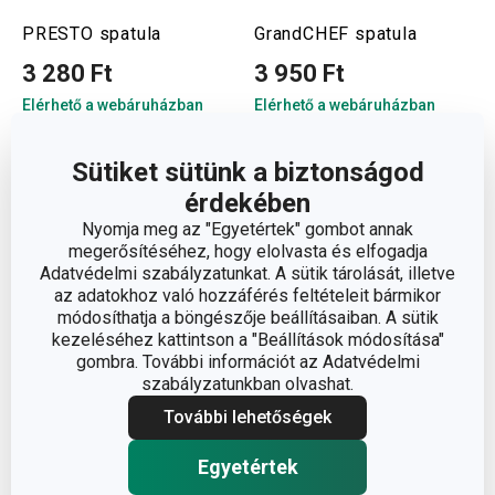
PRESTO spatula
GrandCHEF spatula
3 280 Ft
3 950 Ft
Elérhető a webáruházban
Elérhető a webáruházban
9 márkaboltban elérhető
12 márkaboltban elérhető
Kosárba
Kosárba
Sütiket sütünk a biztonságod
érdekében
Nyomja meg az "Egyetértek" gombot annak
megerősítéséhez, hogy elolvasta és elfogadja
Adatvédelmi szabályzatunkat. A sütik tárolását, illetve
az adatokhoz való hozzáférés feltételeit bármikor
módosíthatja a böngészője beállításaiban. A sütik
kezeléséhez kattintson a "Beállítások módosítása"
gombra. További információt az Adatvédelmi
szabályzatunkban olvashat.
További lehetőségek
Egyetértek