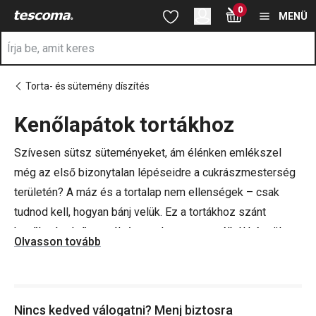
A Kenőlapátok oldalon tartózkodik
0
Ugrás a fő tartalomhoz
Ugrás a navigációhoz
Ugrás a kereséshez
MENÜ
Torta- és sütemény díszítés
Kenőlapátok tortákhoz
a
Szívesen sütsz süteményeket, ám élénken emlékszel
még az első bizonytalan lépéseidre a cukrászmesterség
területén? A máz és a tortalap nem ellenségek – csak
tudnod kell, hogyan bánj velük. Ez a tortákhoz szánt
kenőlapát első osztályú rozsdamentes acélból készült,
Olvasson tovább
és csak rajtad múlik, hogy fémből vagy inkább tartós
műanyagból készült fogantyúval választod-e. Mindkettő
kényelmes, és mindkettő mosogatógépben is mosható.
Nincs kedved válogatni? Menj biztosra