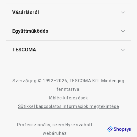
Ajándékutalványok
Vásárlásról
Tescoma klub
ÁSZF
Együttműködés
Gyakori kérdések
Szállítási díjak és fizetési módok
Affiliate program
TESCOMA
Reklamáció és termékvisszaküldés
Karrier
TESCOMA garancia és szerviz
Rólunk
Design
Szerzői jog © 1992–2026, TESCOMA Kft. Minden jog
Minőség
fenntartva.
lábléc-kifejezések
Blog
Sütikkel kapcsolatos információk megtekintése
Kapcsolat
Professzionális, személyre szabott
Adatkezelési Tájékoztató
webáruház