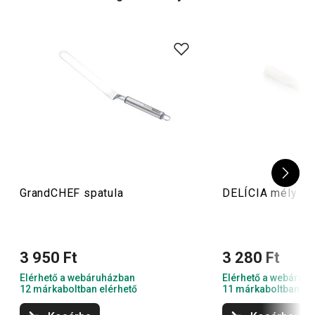
Ne feledkezz meg a többi cukrászfelszerelésről sem - ha
például hiányzik a konyhádból egy
sütőforma
, egy
kapcsos tortaforma
vagy valami a
díszítéshez
, akkor a
legjobb helyen jársz!
GrandCHEF spatula
DELÍCIA mély ke
3 950 Ft
3 280 Ft
Elérhető a webáruházban
Elérhető a webáruh
12 márkaboltban elérhető
11 márkaboltban el