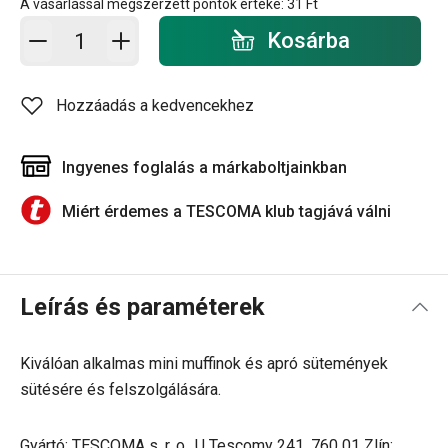
A vásárlással megszerzett pontok értéke:
31 Ft
Kosárba - mennyiség
Kosárba
Hozzáadás a kedvencekhez
Ingyenes foglalás a márkaboltjainkban
Miért érdemes a TESCOMA klub tagjává válni
Leírás és paraméterek
Kiválóan alkalmas mini muffinok és apró sütemények
sütésére és felszolgálására.
Gyártó: TESCOMA s. r. o., U Tescomy 241, 760 01 Zlín;