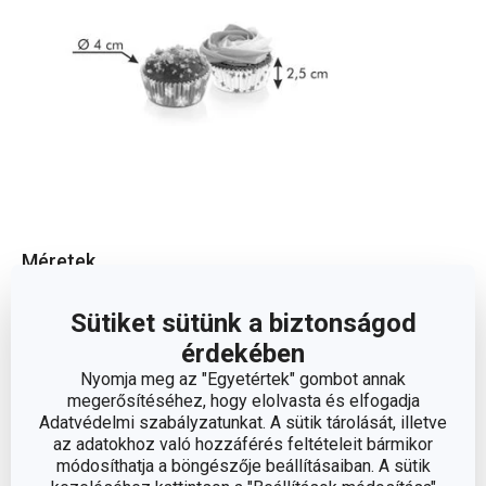
Méretek
Sütiket sütünk a biztonságod
A TERMÉK MAGASSÁGA (CM)
2.5
érdekében
ÁTMÉRŐ (CM)
Nyomja meg az "Egyetértek" gombot annak
4
megerősítéséhez, hogy elolvasta és elfogadja
Adatvédelmi szabályzatunkat. A sütik tárolását, illetve
az adatokhoz való hozzáférés feltételeit bármikor
Egyéb paraméterek
módosíthatja a böngészője beállításaiban. A sütik