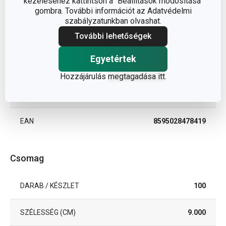
kezeléséhez kattintson a "Beállítások módosítása"
gombra. További információt az Adatvédelmi
ANYAG
élelmiszer papír
szabályzatunkban olvashat.
További lehetőségek
BESOROLÁS
torta- és sütemény díszítés
Egyetértek
TERMÉKCSALÁD
DELÍCIA
Hozzájárulás
megtagadása itt
.
TÍPUS
muffinpapír
EAN
8595028478419
Csomag
DARAB / KÉSZLET
100
SZÉLESSÉG (CM)
9.000