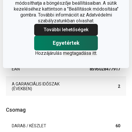
ANYAG
élelmiszer papír
módosíthatja a böngészője beállításaiban. A sütik
kezeléséhez kattintson a "Beállítások módosítása"
gombra. További információt az Adatvédelmi
torta- és sütemény
BESOROLÁS
szabályzatunkban olvashat.
díszítés
További lehetőségek
TERMÉKCSALÁD
DELÍCIA
Egyetértek
Hozzájárulás
megtagadása itt
.
TÍPUS
muffinpapír
EAN
8595028477917
A GARANCIÁLIS IDŐSZAK
2
(ÉVEKBEN)
Csomag
DARAB / KÉSZLET
60