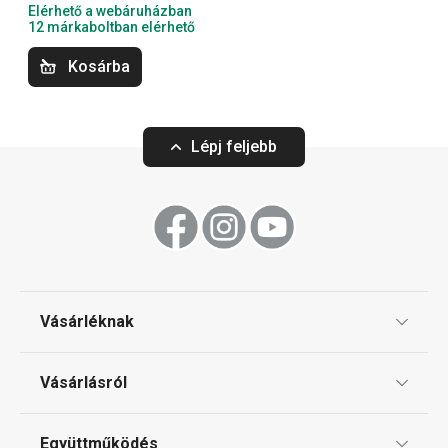
Elérhető a webáruházban
Sütés
12 márkaboltban elérhető
Kosárba
Szeletelés
Lépj feljebb
Konyhai eszközök
Tálalás
Főzés
Vásárléknak
Háztartási gépek
Ajándékutalványok
Vásárlásról
Tescoma klub
Háztartás
ÁSZF
Együttműködés