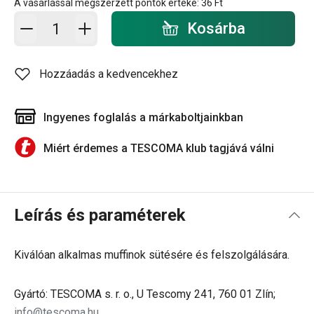
A vásárlással megszerzett pontok értéke:
36 Ft
Kosárba - mennyiség
Kosárba
Hozzáadás a kedvencekhez
Ingyenes foglalás a márkaboltjainkban
Miért érdemes a TESCOMA klub tagjává válni
Leírás és paraméterek
Kiválóan alkalmas muffinok sütésére és felszolgálására.
Gyártó: TESCOMA s. r. o., U Tescomy 241, 760 01 Zlín;
info@tescoma.hu