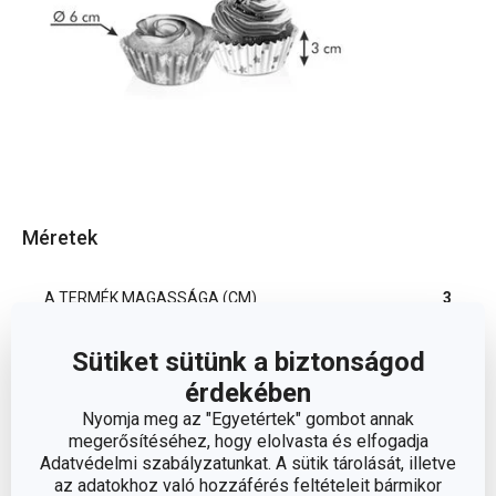
Méretek
A TERMÉK MAGASSÁGA (CM)
3
Sütiket sütünk a biztonságod
ÁTMÉRŐ (CM)
6
érdekében
Nyomja meg az "Egyetértek" gombot annak
Egyéb paraméterek
megerősítéséhez, hogy elolvasta és elfogadja
Adatvédelmi szabályzatunkat. A sütik tárolását, illetve
az adatokhoz való hozzáférés feltételeit bármikor