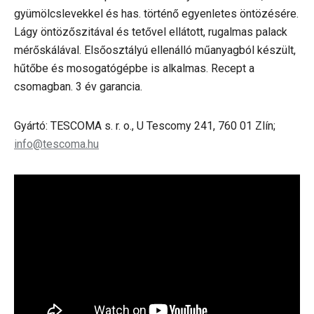
gyümölcslevekkel és has. történő egyenletes öntözésére.
Lágy öntözőszitával és tetővel ellátott, rugalmas palack
mérőskálával. Elsőosztályú ellenálló műanyagból készült,
hűtőbe és mosogatógépbe is alkalmas. Recept a
csomagban. 3 év garancia.
Gyártó: TESCOMA s. r. o., U Tescomy 241, 760 01 Zlín;
info@tescoma.hu