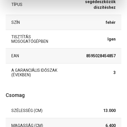
segédeszközök
TÍPUS
díszítéshez
SZÍN
fehér
TISZTÍTÁS
Igen
MOSOGATÓGÉPBEN
EAN
8595028454857
A GARANCIÁLIS IDŐSZAK
3
(ÉVEKBEN)
Csomag
SZÉLESSÉG (CM)
13.000
MAGASSÁG (CM)
6.400