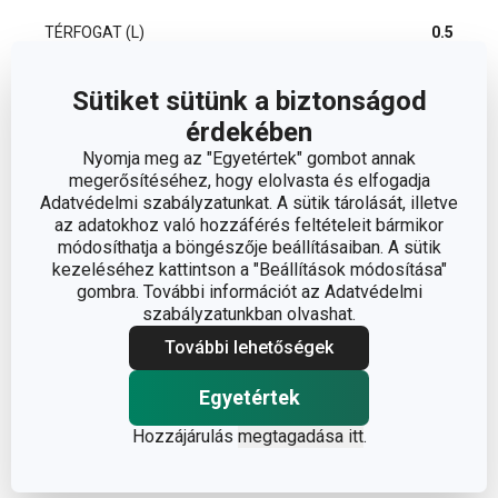
TÉRFOGAT (L)
0.5
A TERMÉK HOSSZA (CM)
21.5
Sütiket sütünk a biztonságod
érdekében
Nyomja meg az "Egyetértek" gombot annak
Egyéb paraméterek
megerősítéséhez, hogy elolvasta és elfogadja
Adatvédelmi szabályzatunkat. A sütik tárolását, illetve
az adatokhoz való hozzáférés feltételeit bármikor
ANYAG
műanyag
módosíthatja a böngészője beállításaiban. A sütik
kezeléséhez kattintson a "Beállítások módosítása"
gombra. További információt az Adatvédelmi
torta- és sütemény
BESOROLÁS
szabályzatunkban olvashat.
díszítés
További lehetőségek
HŰTŐSZEKRÉNYBE
Igen
ALKALMAS
Egyetértek
Hozzájárulás
megtagadása itt
.
TERMÉKCSALÁD
DELÍCIA