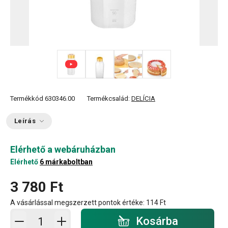
+ 2
Termékkód
630346.00
Termékcsalád:
DELÍCIA
Leírás
Elérhető a webáruházban
Elérhető
6 márkaboltban
3 780 Ft
A vásárlással megszerzett pontok értéke:
114 Ft
Kosárba - mennyiség
Kosárba