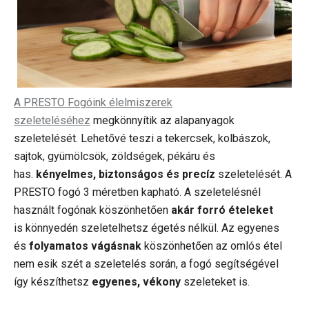
A PRESTO Fogóink élelmiszerek
szeleteléséhez
megkönnyítik az alapanyagok
szeletelését. Lehetővé teszi a tekercsek, kolbászok,
sajtok, gyümölcsök, zöldségek, pékáru és
has.
kényelmes, biztonságos és precíz
szeletelését. A
PRESTO fogó 3 méretben kapható. A szeletelésnél
használt fogónak köszönhetően
akár forró ételeket
is könnyedén szeletelhetsz égetés nélkül. Az egyenes
és
folyamatos vágásnak
köszönhetően az omlós étel
nem esik szét a szeletelés során, a fogó segítségével
így készíthetsz
egyenes, vékony
szeleteket is.