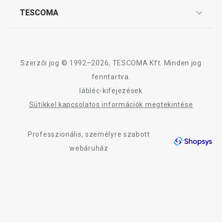
Affiliate program
TESCOMA
Reklamáció és termékvisszaküldés
Karrier
TESCOMA garancia és szerviz
Rólunk
Design
Szerzői jog © 1992–2026, TESCOMA Kft. Minden jog
Minőség
fenntartva.
lábléc-kifejezések
Blog
Sütikkel kapcsolatos információk megtekintése
Kapcsolat
Professzionális, személyre szabott
Adatkezelési Tájékoztató
webáruház
Akadálymentességi nyilatkozat