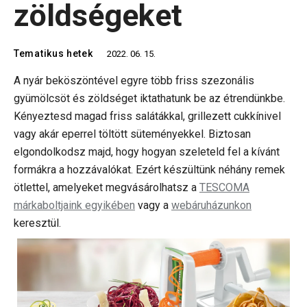
zöldségeket
Tematikus hetek
2022. 06. 15.
A nyár beköszöntével egyre több friss szezonális
gyümölcsöt és zöldséget iktathatunk be az étrendünkbe.
Kényeztesd magad friss salátákkal, grillezett cukkínivel
vagy akár eperrel töltött süteményekkel. Biztosan
elgondolkodsz majd, hogy hogyan szeleteld fel a kívánt
formákra a hozzávalókat. Ezért készültünk néhány remek
ötlettel, amelyeket megvásárolhatsz a
TESCOMA
márkaboltjaink egyikében
vagy a
webáruházunkon
keresztül.