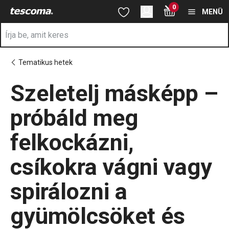
A Szeletelj másképp – próbáld meg felkockázni, csíkokra vágni va
0
Ugrás a fő tartalomhoz
Ugrás a navigációhoz
Ugrás a kereséshez
MENÜ
Tematikus hetek
Szeletelj másképp –
próbáld meg
felkockázni,
csíkokra vágni vagy
spirálozni a
gyümölcsöket és