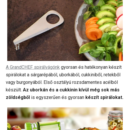
A GrandCHEF spirálvágónk
gyorsan és hatékonyan készít
spirálokat a sárgarépából, uborkából, cukkiniből, retekből
vagy burgonyából. Első osztályú rozsdamentes acélból
készült.
Az uborkán és a cukkinin kívül még sok más
zöldségből
is egyszerűen és gyorsan
készít spirálokat.