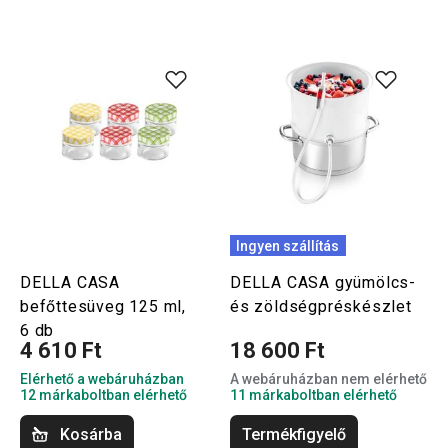
Ingyen szállítás
DELLA CASA
DELLA CASA gyümölcs-
befőttesüveg 125 ml,
és zöldségpréskészlet
6 db
4 610 Ft
18 600 Ft
Elérhető a webáruházban
A webáruházban nem elérhető
12 márkaboltban elérhető
11 márkaboltban elérhető
Kosárba
Termékfigyelő