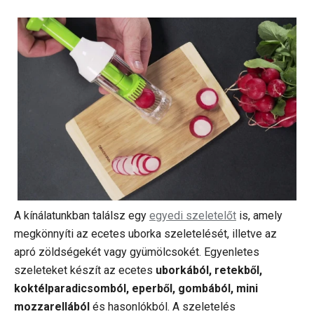
A kínálatunkban találsz egy
egyedi szeletelőt
is, amely
megkönnyíti az ecetes uborka szeletelését, illetve az
apró zöldségekét vagy gyümölcsokét. Egyenletes
szeleteket készít az ecetes
uborkából, retekből,
koktélparadicsomból, eperből, gombából, mini
mozzarellából
és hasonlókból. A szeletelés