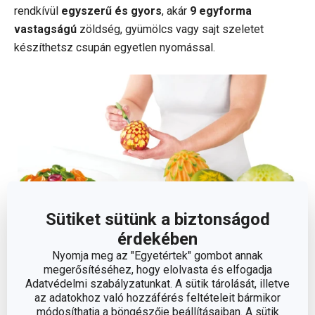
rendkívül
egyszerű és gyors
, akár
9 egyforma
vastagságú
zöldség, gyümölcs vagy sajt szeletet
készíthetsz csupán egyetlen nyomással.
Sütiket sütünk a biztonságod
érdekében
Nyomja meg az "Egyetértek" gombot annak
megerősítéséhez, hogy elolvasta és elfogadja
Jól jöhet egy
carving kivájó szett
is, amely kiválóan
Adatvédelmi szabályzatunkat. A sütik tárolását, illetve
alkalmas zöldségek és gyümölcsök díszítéséhez -
az adatokhoz való hozzáférés feltételeit bármikor
sárgarépa, fehér retek és retek, uborka, cukkini,
módosíthatja a böngészője beállításaiban. A sütik