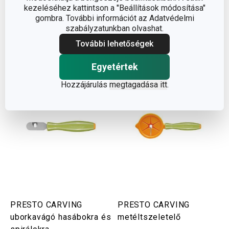
kezeléséhez kattintson a "Beállítások módosítása"
póréhagyma, sütőtök, alma, körte, mangó, dinnye stb. A
gombra. További információt az Adatvédelmi
készlet tartalmaz 6 speciális vágó kést, egy kerámia
szabályzatunkban olvashat.
fenőkövet és egy dobozt a biztonságos tároláshoz.
További lehetőségek
Egyetértek
Hozzájárulás
megtagadása itt
.
PRESTO CARVING
PRESTO CARVING
uborkavágó hasábokra és
metéltszeletelő