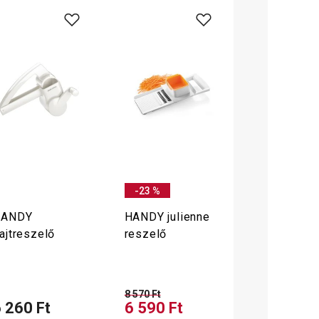
-23 %
HANDY
HANDY julienne
ajtreszelő
reszelő
8 570 Ft
 260 Ft
6 590 Ft