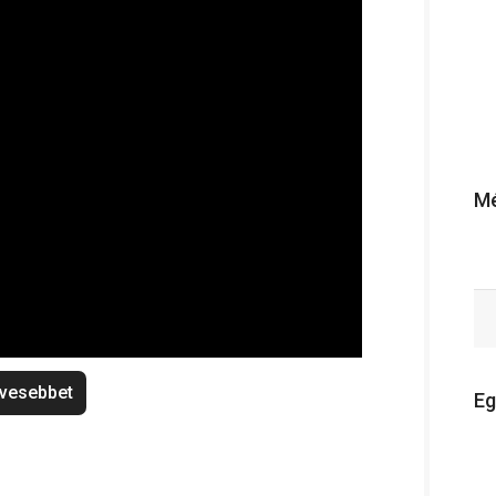
Mé
vesebbet
Eg