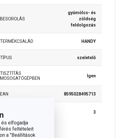
gyümölcs- és
BESOROLÁS
zöldség
feldolgozás
TERMÉKCSALÁD
HANDY
TÍPUS
szeletelő
TISZTÍTÁS
Igen
MOSOGATÓGÉPBEN
EAN
8595028495713
A GARANCIÁLIS
3
n
IDŐSZAK (ÉVEKBEN)
 és elfogadja
érés feltételeit
on a "Beállítások
somag