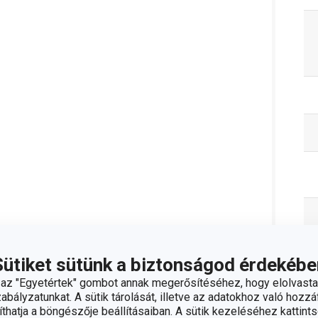
Sütiket sütünk a biztonságod érdekébe
z "Egyetértek" gombot annak megerősítéséhez, hogy elolvasta
bályzatunkat. A sütik tárolását, illetve az adatokhoz való hozzáf
hatja a böngészője beállításaiban. A sütik kezeléséhez kattints
C