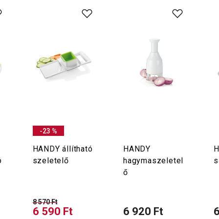
-23 %
HANDY állítható
HANDY
ó
szeletelő
hagymaszeletel
s
ő
8 570 Ft
6 590 Ft
6 920 Ft
6