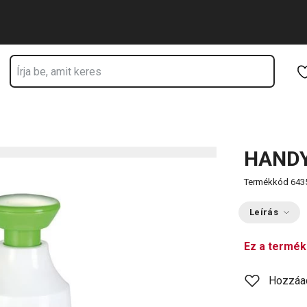
Ugrás a fő tartalomhoz
Ugrás a navigációhoz
Ugrás a kereséshez
HANDY 
Termékkód
643
Leírás
Ez a termék
Hozzáa