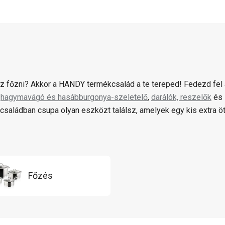
z főzni? Akkor a HANDY termékcsalád a te tereped! Fedezd fel
:
hagymavágó és hasábburgonya-szeletelő
,
darálók, reszelők
és 
saládban csupa olyan eszközt találsz, amelyek egy kis extra ötl
Főzés