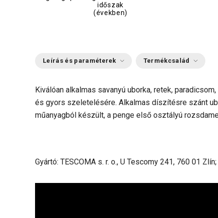
időszak
(években)
Leírás és paraméterek
Termékcsalád
Kiválóan alkalmas savanyú uborka, retek, paradicsom,
és gyors szeletelésére. Alkalmas díszítésre szánt ub
műanyagból készült, a penge első osztályú rozsdamen
Gyártó: TESCOMA s. r. o., U Tescomy 241, 760 01 Zlín