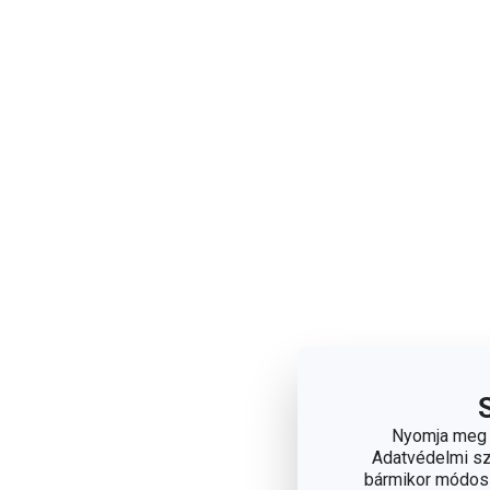
Nyomja meg a
Adatvédelmi sza
bármikor módosít