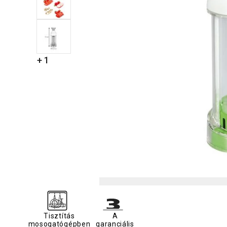
+ 1
Tisztítás
A
mosogatógépben
garanciális