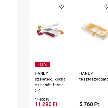
-22 %
HANDY
HANDY
szeletelő, kocka
tésztaszaggat
és hasáb forma,
2 él
14 600 Ft
11 290 Ft
5 760 Ft