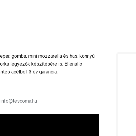
 eper, gomba, mini mozzarella és has. könnyű
orka legyezők készítésére is. Ellenálló
tes acélból. 3 év garancia.
;
info@tescoma.hu