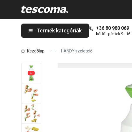
A HANDY szeletelő oldalon tartózkodik
+36 80 980 069
Termék kategóriák
hétfő - péntek 9 - 16
Kezdőlap
HANDY szeletelő