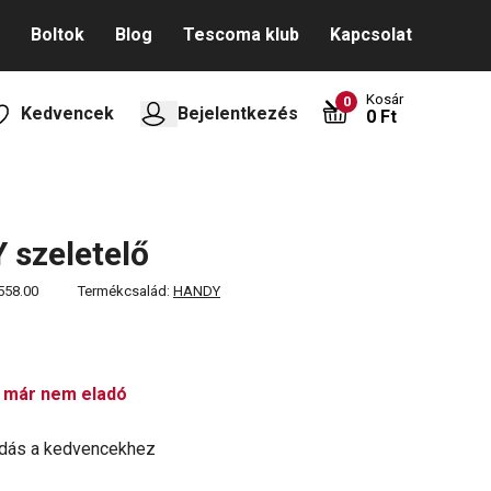
Boltok
Blog
Tescoma klub
Kapcsolat
Kosár
0
Kedvencek
Bejelentkezés
0 Ft
szeletelő
558.00
Termékcsalád:
HANDY
 már nem eladó
dás a kedvencekhez