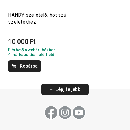
Konyhai eszközök
HANDY szeletelő, hosszú
szeletekhez
Főzés
10 000 Ft
Elérhető a webáruházban
4 márkaboltban elérhető
Kosárba
Lépj feljebb
-22 %
HANDY szeletelő, kocka és hasáb
HANDY tésztasz
forma, 2 él