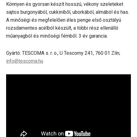
Könnyen és gyorsan készít hosszú, vékony szeleteket
sajtos burgonyából, cukkiniből, uborkából, almából és has.
A minőségi és megfelelően éles penge első osztályú
rozsdamentes acélból készült, a többi rész ellenálló
műanyagból és minőségi fémből. 3 év garancia.
Gyártó: TESCOMA s. r. o., U Tescomy 241, 760 01 Zlín;
info@tescoma.hu