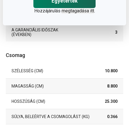
Egyetértek
MOSOGATÓGÉPBEN
Hozzájárulás
megtagadása itt
.
EAN
8595028407860
A GARANCIÁLIS IDŐSZAK
3
(ÉVEKBEN)
Csomag
SZÉLESSÉG (CM)
10.800
MAGASSÁG (CM)
8.800
HOSSZÚSÁG (CM)
25.300
SÚLYA, BELEÉRTVE A CSOMAGOLÁST (KG)
0.366