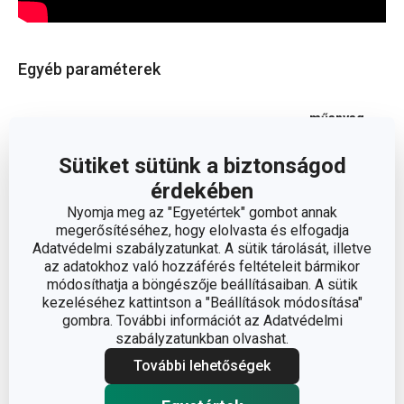
Egyéb paraméterek
műanyag,
ANYAG
rozsdamentes acél
Sütiket sütünk a biztonságod
gyümölcs- és zöldség
érdekében
BESOROLÁS
feldolgozás
Nyomja meg az "Egyetértek" gombot annak
megerősítéséhez, hogy elolvasta és elfogadja
Adatvédelmi szabályzatunkat. A sütik tárolását, illetve
TERMÉKCSALÁD
HANDY
az adatokhoz való hozzáférés feltételeit bármikor
módosíthatja a böngészője beállításaiban. A sütik
TÍPUS
szeletelő
kezeléséhez kattintson a "Beállítások módosítása"
gombra. További információt az Adatvédelmi
szabályzatunkban olvashat.
SZÍN
fehér, zöld
További lehetőségek
TISZTÍTÁS
Nem