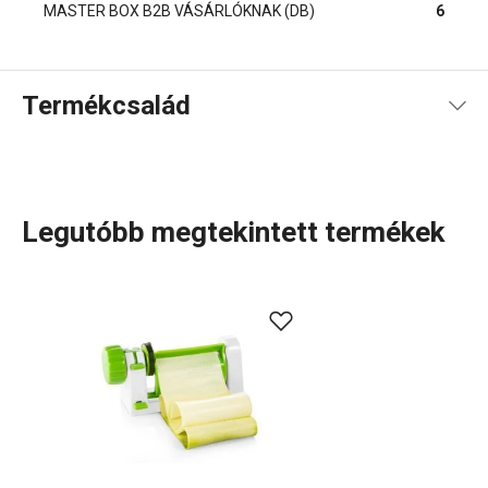
MASTER BOX B2B VÁSÁRLÓKNAK (DB)
6
Termékcsalád
Legutóbb megtekintett termékek
Szeretsz főzni? Akkor a HANDY termékcsalád a te
tereped! Fedezd fel az okos eszközöket, amelyek
megkönnyítik a munkát:
hagymavágó és hasábburgonya-
szeletelő
,
darálók, reszelők
és sok más praktikus konyhai
kiegészítő. A HANDY családban csupa olyan eszközt
találsz, amelyek egy kis extra ötletet is kínálnak!