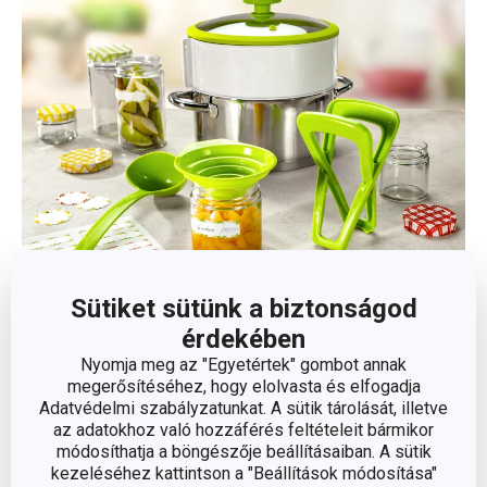
Sütiket sütünk a biztonságod
A fedő markolatában egy
pontos és ellenálló
érdekében
rozsdamentes befőző hőmérő található
, mely a fazék
Nyomja meg az "Egyetértek" gombot annak
belsejében lévő hőmérsékletet mutatja.
megerősítéséhez, hogy elolvasta és elfogadja
Adatvédelmi szabályzatunkat. A sütik tárolását, illetve
az adatokhoz való hozzáférés feltételeit bármikor
A befőzéshez szükséges optimális hőmérséklet -
80-90
módosíthatja a böngészője beállításaiban. A sütik
°C
- jól láthatóan került megjelölésre egy zöld sávval.
kezeléséhez kattintson a "Beállítások módosítása"