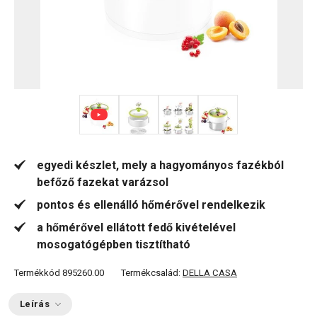
+ 2
egyedi készlet, mely a hagyományos fazékból
befőző fazekat varázsol
pontos és ellenálló hőmérővel rendelkezik
a hőmérővel ellátott fedő kivételével
mosogatógépben tisztítható
Termékkód
895260.00
Termékcsalád:
DELLA CASA
Leírás