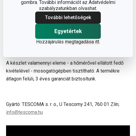
gombra. További információt az Adatvédelmi
szabályzatunkban olvashat.
Befőző toldalék hőmérővel ellátott
További lehetőségek
fedővel
Egyetértek
Felhasznált anyagok: első osztályú, ellenálló műanyag,
hőálló szilikon, a hőmérő ellenálló üvegből és
Hozzájárulás
megtagadása itt
.
rozsdamentes acélból készül.
A készlet valamennyi eleme - a hőmérővel ellátott fedő
kivételével - mosogatógépben tisztítható. A termékre
átlagon felüli, 3 éves garanciát biztosítunk.
Gyártó: TESCOMA s. r. o., U Tescomy 241, 760 01 Zlín;
info@tescoma.hu