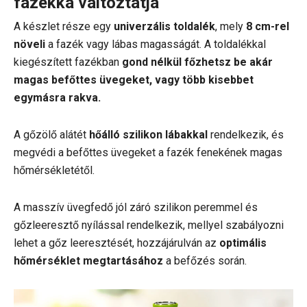
fazékká változtatja
A készlet része egy
univerzális toldalék
, mely
8 cm-rel
növeli
a fazék vagy lábas magasságát. A toldalékkal
kiegészített fazékban
gond nélkül főzhetsz be akár
magas befőttes üvegeket, vagy több kisebbet
egymásra rakva.
A gőzölő alátét
hőálló szilikon lábakkal
rendelkezik, és
megvédi a befőttes üvegeket a fazék fenekének magas
hőmérsékletétől.
A masszív üvegfedő jól záró szilikon peremmel és
gőzleeresztő nyílással rendelkezik, mellyel szabályozni
lehet a gőz leeresztését, hozzájárulván az
optimális
hőmérséklet megtartásához
a befőzés során.