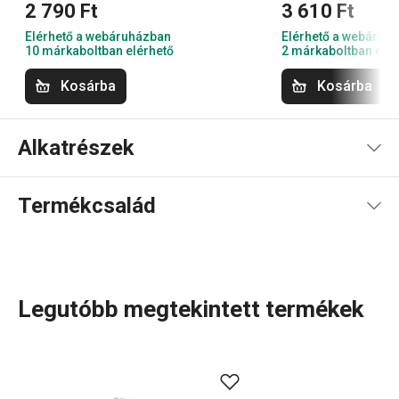
2 790 Ft
3 610 Ft
Elérhető a webáruházban
Elérhető a webáruh
10 márkaboltban elérhető
2 márkaboltban elér
Kosárba
Kosárba
Alkatrészek
Termékcsalád
Legutóbb megtekintett termékek
Szeretsz főzni? Akkor a HANDY termékcsalád a te
tereped! Fedezd fel az okos eszközöket, amelyek