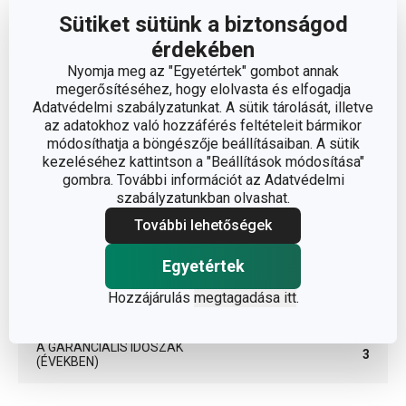
Sütiket sütünk a biztonságod
konyhai
BESOROLÁS
érdekében
segédeszközök
Nyomja meg az "Egyetértek" gombot annak
megerősítéséhez, hogy elolvasta és elfogadja
TERMÉKCSALÁD
HANDY
Adatvédelmi szabályzatunkat. A sütik tárolását, illetve
az adatokhoz való hozzáférés feltételeit bármikor
módosíthatja a böngészője beállításaiban. A sütik
TÍPUS
szeletelő
kezeléséhez kattintson a "Beállítások módosítása"
gombra. További információt az Adatvédelmi
SZÍN
fehér
szabályzatunkban olvashat.
További lehetőségek
TISZTÍTÁS
Igen
MOSOGATÓGÉPBEN
Egyetértek
Hozzájárulás
megtagadása itt
.
EAN
8595028438963
A GARANCIÁLIS IDŐSZAK
3
(ÉVEKBEN)