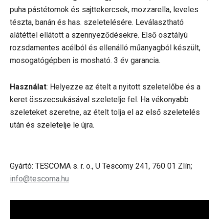
puha pástétomok és sajttekercsek, mozzarella, leveles
tészta, banán és has. szeletelésére. Leválasztható
alátéttel ellátott a szennyeződésekre. Első osztályú
rozsdamentes acélból és ellenálló műanyagból készült,
mosogatógépben is mosható. 3 év garancia.
Használat
: Helyezze az ételt a nyitott szeletelőbe és a
keret összecsukásával szeletelje fel. Ha vékonyabb
szeleteket szeretne, az ételt tolja el az első szeletelés
után és szeletelje le újra.
Gyártó: TESCOMA s. r. o., U Tescomy 241, 760 01 Zlín;
info@tescoma.hu