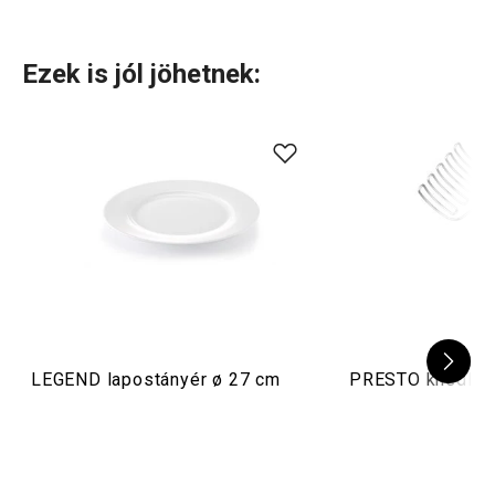
Használati útmutató és biztonsági információk
Ezek is jól jöhetnek:
LEGEND lapostányér ø 27 cm
PRESTO knédliki