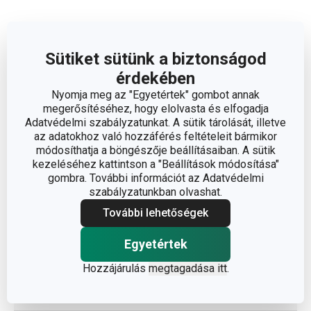
Sütiket sütünk a biztonságod
Méretek
érdekében
Nyomja meg az "Egyetértek" gombot annak
A TERMÉK SZÉLESSÉGE (CM)
10.5
megerősítéséhez, hogy elolvasta és elfogadja
Adatvédelmi szabályzatunkat. A sütik tárolását, illetve
az adatokhoz való hozzáférés feltételeit bármikor
A TERMÉK HOSSZA (CM)
15
módosíthatja a böngészője beállításaiban. A sütik
kezeléséhez kattintson a "Beállítások módosítása"
gombra. További információt az Adatvédelmi
Egyéb paraméterek
szabályzatunkban olvashat.
További lehetőségek
műanyag,
ANYAG
rozsdamentes acél
Egyetértek
Hozzájárulás
megtagadása itt
.
gyümölcs- és zöldség
BESOROLÁS
feldolgozás