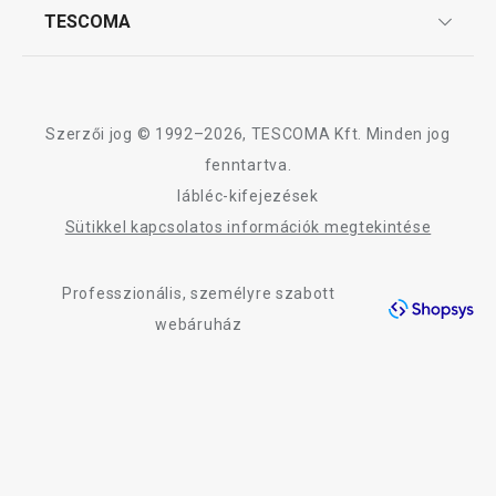
Affiliate program
TESCOMA
Reklamáció és termékvisszaküldés
Karrier
TESCOMA garancia és szerviz
Rólunk
Design
Szerzői jog © 1992–2026, TESCOMA Kft. Minden jog
Minőség
fenntartva.
lábléc-kifejezések
Blog
Sütikkel kapcsolatos információk megtekintése
Kapcsolat
Professzionális, személyre szabott
Adatkezelési Tájékoztató
webáruház
Akadálymentességi nyilatkozat