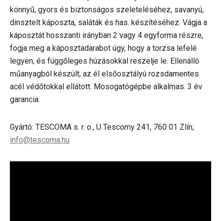
könnyű, gyors és biztonságos szeleteléséhez, savanyú,
dinsztelt káposzta, saláták és has. készítéséhez. Vágja a
káposztát hosszanti irányban 2 vagy 4 egyforma részre,
fogja meg a káposztadarabot úgy, hogy a torzsa lefelé
legyen, és függőleges húzásokkal reszelje le. Ellenálló
műanyagból készült, az él elsőosztályú rozsdamentes
acél védőtokkal ellátott. Mosogatógépbe alkalmas. 3 év
garancia.
Gyártó: TESCOMA s. r. o., U Tescomy 241, 760 01 Zlín;
info@tescoma.hu