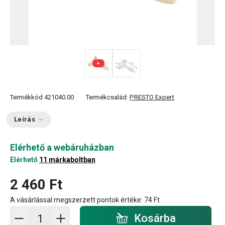
Termékkód
421040.00
Termékcsalád:
PRESTO Expert
Leírás
Elérhető a webáruházban
Elérhető
11 márkaboltban
2 460 Ft
A vásárlással megszerzett pontok értéke:
74 Ft
Kosárba - mennyiség
Kosárba