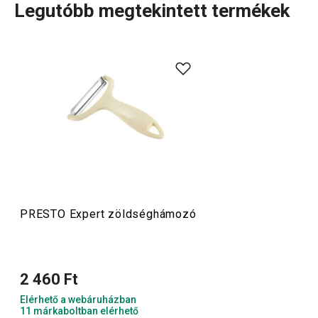
Legutóbb megtekintett termékek
A PRESTO Expert
hámozók
nemcsak konkrét
felhasználásukkal és típusaikkal, hanem vidám színeikkel
is felkeltik a figyelmet, így egyetlen konyhából sem
hiányozhatnak. A játékos dizájn kellemes, mindennapi
konyhai
segítőkké
teszi őket.
Konyhai eszközök
PRESTO Expert zöldséghámozó
2 460 Ft
Elérhető a webáruházban
11 márkaboltban elérhető