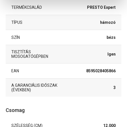
TERMÉKCSALÁD
PRESTO Expert
TÍPUS
hámozó
SZÍN
bézs
TISZTÍTÁS
Igen
MOSOGATÓGÉPBEN
EAN
8595028405866
A GARANCIÁLIS IDŐSZAK
3
(ÉVEKBEN)
Csomag
SZÉLESSÉG (CM)
12.000