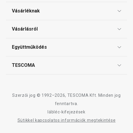
Elérhető a webáruházban
Elérhető a webáruh
Vásárléknak
3 márkaboltban elérhető
2 márkaboltban elér
Kosárba
Kosárba
Ajándékutalványok
Vásárlásról
Tescoma klub
ÁSZF
Együttműködés
Gyakori kérdések
Szállítási díjak és fizetési módok
Affiliate program
TESCOMA
Reklamáció és termékvisszaküldés
Karrier
TESCOMA garancia és szerviz
Rólunk
Design
Szerzői jog © 1992–2026, TESCOMA Kft. Minden jog
Minőség
fenntartva.
lábléc-kifejezések
Blog
Sütikkel kapcsolatos információk megtekintése
Kapcsolat