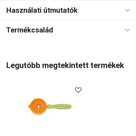
Használati útmutatók
Használati útmutató és biztonsági információk
Termékcsalád
Legutóbb megtekintett termékek
A carving az egyik legkedveltebb módszer a gyümölcsök
és zöldségek
díszítő formákra
történő faragására, saját
fantázia vagy minták alapján. Több praktikus
kivájóeszközt
is kifejlesztettünk, amelyeket a CARVING PRESTO
termékcsaládban gyűjtöttünk össze. Ezekkel a díszítés
gyorsabb, egyszerűbb és pontosabb lesz.