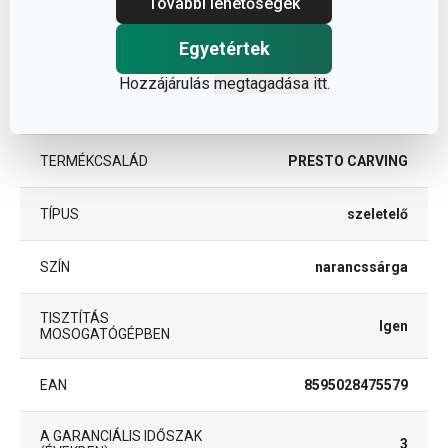
További lehetőségek
műanyag,
ANYAG
rozsdamentes acél
Egyetértek
Hozzájárulás
megtagadása itt
.
gyümölcs- és zöldség
BESOROLÁS
feldolgozás
TERMÉKCSALÁD
PRESTO CARVING
TÍPUS
szeletelő
SZÍN
narancssárga
TISZTÍTÁS
Igen
MOSOGATÓGÉPBEN
EAN
8595028475579
A GARANCIÁLIS IDŐSZAK
3