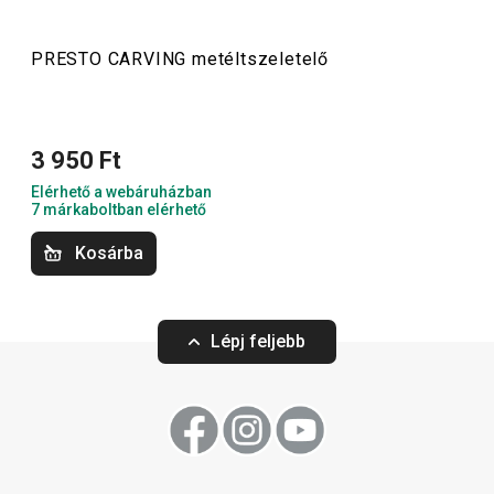
Konyhai eszközök
PRESTO CARVING metéltszeletelő
3 950 Ft
Elérhető a webáruházban
7 márkaboltban elérhető
Kosárba
Lépj feljebb
PRESTO CARVING ételfaragó
PRESTO CARVING
készlet
hasábokra és spi
11 800 Ft
2 290 Ft