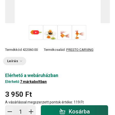
+ 2
Termékkód
422060.00
Termékcsalád:
PRESTO CARVING
Leírás
Elérhető a webáruházban
Elérhető
7 márkaboltban
3 950 Ft
A vásárlással megszerzett pontok értéke:
119 Ft
Kosárba - mennyiség
Kosárba