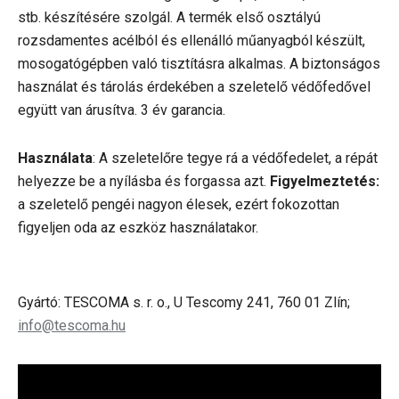
stb. készítésére szolgál. A termék első osztályú
rozsdamentes acélból és ellenálló műanyagból készült,
mosogatógépben való tisztításra alkalmas. A biztonságos
használat és tárolás érdekében a szeletelő védőfedővel
együtt van árusítva. 3 év garancia.
Használata
: A szeletelőre tegye rá a védőfedelet, a répát
helyezze be a nyílásba és forgassa azt.
Figyelmeztetés:
a szeletelő pengéi nagyon élesek, ezért fokozottan
figyeljen oda az eszköz használatakor.
Gyártó: TESCOMA s. r. o., U Tescomy 241, 760 01 Zlín;
info@tescoma.hu