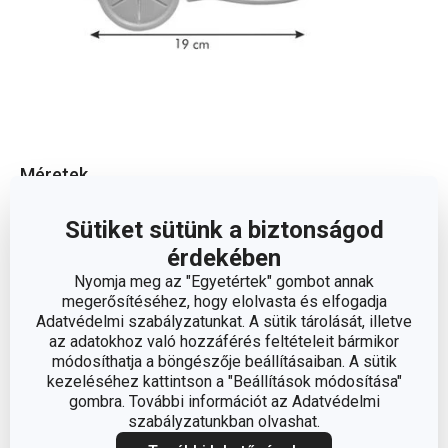
Méretek
Sütiket sütünk a biztonságod
A TERMÉK MAGASSÁGA (CM)
6
érdekében
Nyomja meg az "Egyetértek" gombot annak
A TERMÉK HOSSZA (CM)
29
megerősítéséhez, hogy elolvasta és elfogadja
Adatvédelmi szabályzatunkat. A sütik tárolását, illetve
ÁTMÉRŐ (CM)
7.5
az adatokhoz való hozzáférés feltételeit bármikor
módosíthatja a böngészője beállításaiban. A sütik
kezeléséhez kattintson a "Beállítások módosítása"
gombra. További információt az Adatvédelmi
Egyéb paraméterek
szabályzatunkban olvashat.