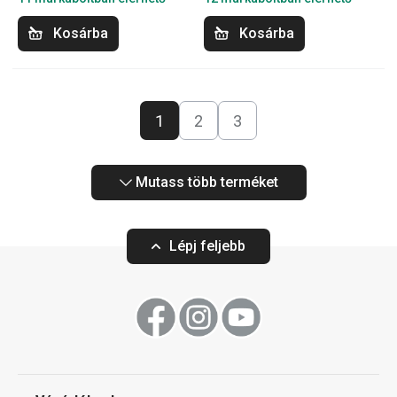
Kosárba
Kosárba
1
2
3
Mutass több terméket
Lépj feljebb