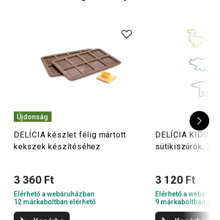
különleges,
gyerekeknek való sütiszaggatókat
is
készítettünk betűs, dínós és még sok más szuper
formával.
Újdonság
DELÍCIA készlet félig mártott
DELÍCIA KIDS d
kekszek készítéséhez
sütikiszúrók, 7 d
3 360 Ft
3 120 Ft
Elérhető a webáruházban
Elérhető a webáruh
12 márkaboltban elérhető
9 márkaboltban elér