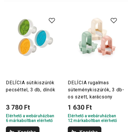
DELÍCIA sütikiszúrók
DELÍCIA rugalmas
pecséttel, 3 db, dínók
süteménykiszúrók, 3 db-
os szett, karácsony
3 780 Ft
1 630 Ft
Elérhető a webáruházban
Elérhető a webáruházban
6 márkaboltban elérhető
12 márkaboltban elérhető