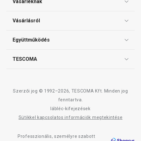
Vásárléknak
Ajándékutalványok
Vásárlásról
Tescoma klub
ÁSZF
Együttműködés
Gyakori kérdések
Szállítási díjak és fizetési módok
Affiliate program
TESCOMA
Reklamáció és termékvisszaküldés
Karrier
TESCOMA garancia és szerviz
Rólunk
Design
Szerzői jog © 1992–2026, TESCOMA Kft. Minden jog
Minőség
fenntartva.
lábléc-kifejezések
Blog
Sütikkel kapcsolatos információk megtekintése
Kapcsolat
Professzionális, személyre szabott
Adatkezelési Tájékoztató