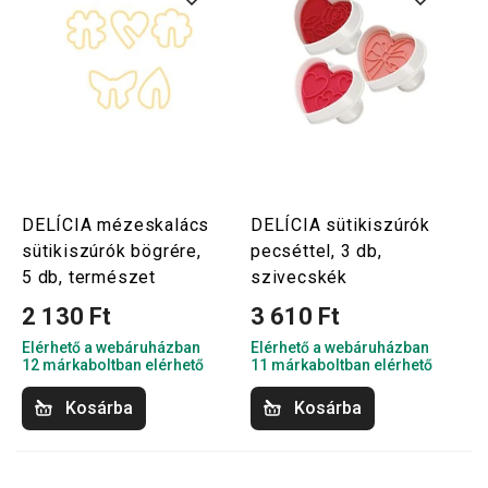
DELÍCIA mézeskalács
DELÍCIA sütikiszúrók
sütikiszúrók bögrére,
pecséttel, 3 db,
5 db, természet
szivecskék
2 130 Ft
3 610 Ft
Elérhető a webáruházban
Elérhető a webáruházban
12 márkaboltban elérhető
11 márkaboltban elérhető
Kosárba
Kosárba