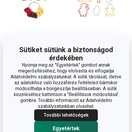
DELÍCIA hagyományos
DELÍCIA karácsonyi
Sütiket sütünk a biztonságod
süteménykiszúrók, 13 db
sütikiszúrók, 9 db
érdekében
3 610 Ft
3 120 Ft
Nyomja meg az "Egyetértek" gombot annak
Elérhető a webáruházban
Elérhető a webáruházban
megerősítéséhez, hogy elolvasta és elfogadja
11 márkaboltban elérhető
12 márkaboltban elérhető
Adatvédelmi szabályzatunkat. A sütik tárolását, illetve
az adatokhoz való hozzáférés feltételeit bármikor
Kosárba
Kosárba
módosíthatja a böngészője beállításaiban. A sütik
kezeléséhez kattintson a "Beállítások módosítása"
gombra. További információt az Adatvédelmi
szabályzatunkban olvashat.
További lehetőségek
Egyetértek