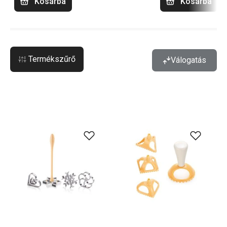
Kosárba
Kosárba
Termékszűrő
Válogatás