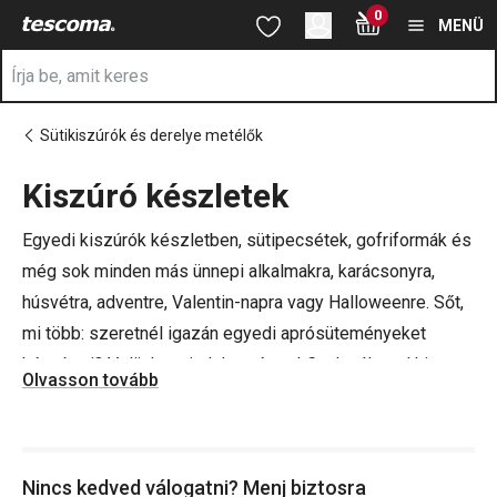
A Kiszúró készletek oldalon tartózkodik
0
Ugrás a fő tartalomhoz
Ugrás a navigációhoz
Ugrás a kereséshez
MENÜ
Sütikiszúrók és derelye metélők
Kiszúró készletek
a
Egyedi kiszúrók készletben, sütipecsétek, gofriformák és
még sok minden más ünnepi alkalmakra, karácsonyra,
húsvétra, adventre, Valentin-napra vagy Halloweenre. Sőt,
mi több: szeretnél igazán egyedi aprósüteményeket
készíteni? Velünk ez is lehetséges! Csak válaszd ki a
Olvasson tovább
neked tetsző kiszúrókészletet.
Kérd ki csemetéid véleményét is, és vond be őket a
sütik
Nincs kedved válogatni? Menj biztosra
vagy más finomságok elkészítésébe
. A legkisebbeknek