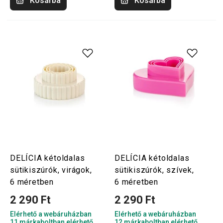
Kosárba
Kosárba
DELÍCIA kétoldalas
DELÍCIA kétoldalas
sütikiszúrók, virágok,
sütikiszúrók, szívek,
6 méretben
6 méretben
2 290 Ft
2 290 Ft
Elérhető a webáruházban
Elérhető a webáruházban
11 márkaboltban elérhető
12 márkaboltban elérhető