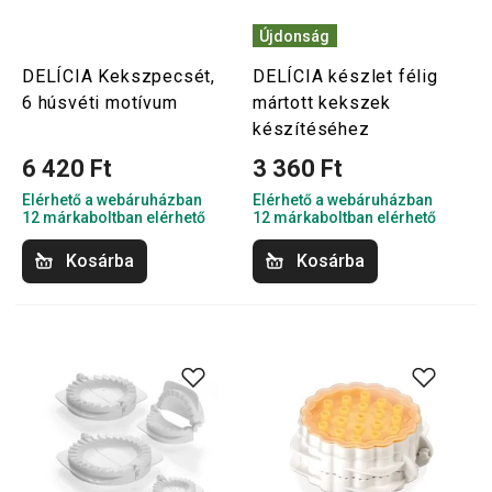
Újdonság
DELÍCIA Kekszpecsét,
DELÍCIA készlet félig
6 húsvéti motívum
mártott kekszek
készítéséhez
6 420 Ft
3 360 Ft
Elérhető a webáruházban
Elérhető a webáruházban
12 márkaboltban elérhető
12 márkaboltban elérhető
Kosárba
Kosárba