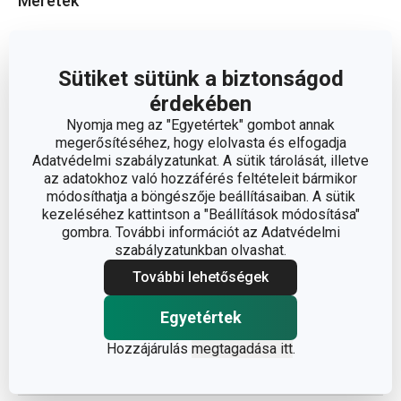
Méretek
A TERMÉK HOSSZA (CM)
12.5
Sütiket sütünk a biztonságod
ÁTMÉRŐ (CM)
5.5
érdekében
Nyomja meg az "Egyetértek" gombot annak
megerősítéséhez, hogy elolvasta és elfogadja
Adatvédelmi szabályzatunkat. A sütik tárolását, illetve
Egyéb paraméterek
az adatokhoz való hozzáférés feltételeit bármikor
módosíthatja a böngészője beállításaiban. A sütik
ANYAG
műanyag, szilikon
kezeléséhez kattintson a "Beállítások módosítása"
gombra. További információt az Adatvédelmi
szabályzatunkban olvashat.
sütikiszúrók és
BESOROLÁS
További lehetőségek
derelye metélő
Egyetértek
PONTOSÍTÁS
kekszpecsét
Hozzájárulás
megtagadása itt
.
TERMÉKCSALÁD
DELÍCIA