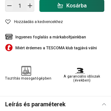
Kosárba - mennyiség
Kosárba
Hozzáadás a kedvencekhez
Ingyenes foglalás a márkaboltjainkban
Miért érdemes a TESCOMA klub tagjává válni
A garanciális időszak
Tisztítás mosogatógépben
(években)
Leírás és paraméterek