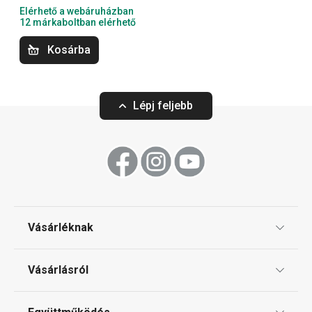
Elérhető a webáruházban
Sütés
12 márkaboltban elérhető
Kosárba
Szeletelés
Lépj feljebb
Konyhai eszközök
Tálalás
Főzés
Vásárléknak
Háztartási gépek
Ajándékutalványok
Vásárlásról
Tescoma klub
Háztartás
ÁSZF