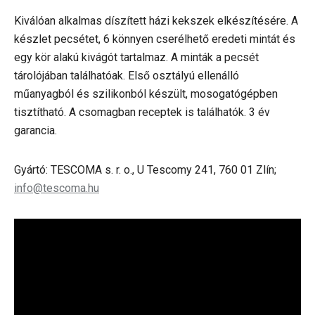
Kiválóan alkalmas díszített házi kekszek elkészítésére. A
készlet pecsétet, 6 könnyen cserélhető eredeti mintát és
egy kör alakú kivágót tartalmaz. A minták a pecsét
tárolójában találhatóak. Első osztályú ellenálló
műanyagból és szilikonból készült, mosogatógépben
tisztítható. A csomagban receptek is találhatók. 3 év
garancia.
Gyártó: TESCOMA s. r. o., U Tescomy 241, 760 01 Zlín;
info@tescoma.hu