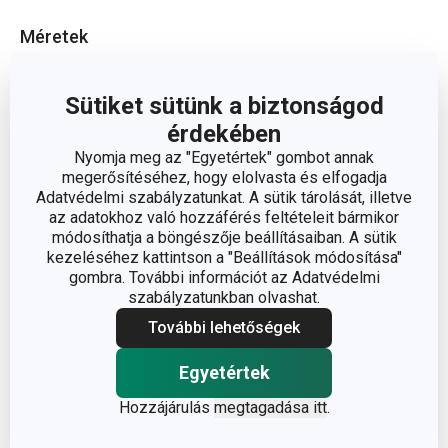
Méretek
A TERMÉK HOSSZA (CM)
12.5
Sütiket sütünk a biztonságod
érdekében
ÁTMÉRŐ (CM)
5.5
Nyomja meg az "Egyetértek" gombot annak
megerősítéséhez, hogy elolvasta és elfogadja
Adatvédelmi szabályzatunkat. A sütik tárolását, illetve
Egyéb paraméterek
az adatokhoz való hozzáférés feltételeit bármikor
módosíthatja a böngészője beállításaiban. A sütik
kezeléséhez kattintson a "Beállítások módosítása"
ANYAG
műanyag, szilikon
gombra. További információt az Adatvédelmi
szabályzatunkban olvashat.
sütikiszúrók és
További lehetőségek
BESOROLÁS
derelye metélő
Egyetértek
PONTOSÍTÁS
kekszpecsét
Hozzájárulás
megtagadása itt
.