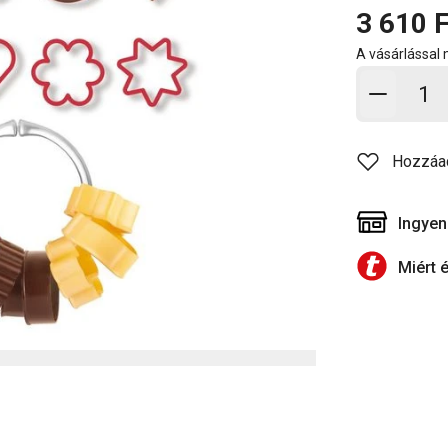
3 610 F
A vásárlással
Kosárb
Hozzáa
Ingyen
Miért 