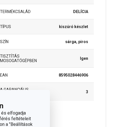
TERMÉKCSALÁD
DELÍCIA
TÍPUS
kiszúró készlet
SZÍN
sárga, piros
TISZTÍTÁS
Igen
MOSOGATÓGÉPBEN
EAN
8595028446906
A GARANCIÁLIS
3
IDŐSZAK (ÉVEKBEN)
n
 és elfogadja
somag
érés feltételeit
on a "Beállítások