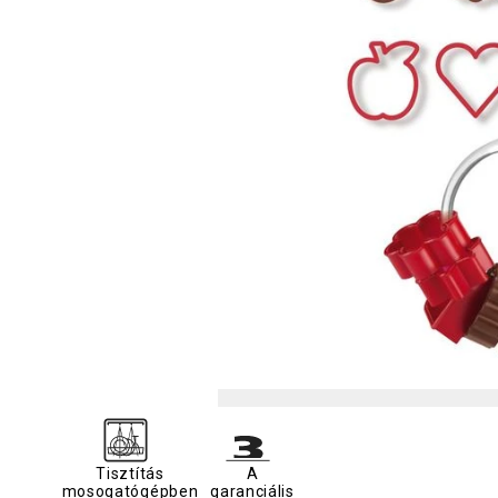
Tisztítás
A
mosogatógépben
garanciális