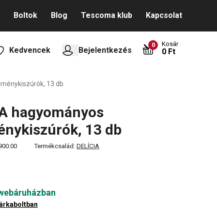
Boltok
Blog
Tescoma klub
Kapcsolat
Kosár
0
Kedvencek
Bejelentkezés
0 Ft
ménykiszúrók, 13 db
IA hagyományos
nykiszúrók, 13 db
900.00
Termékcsalád:
DELÍCIA
 webáruházban
árkaboltban