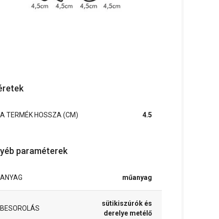
retek
A TERMÉK HOSSZA (CM)
4.5
yéb paraméterek
ANYAG
műanyag
sütikiszúrók és
BESOROLÁS
derelye metélő