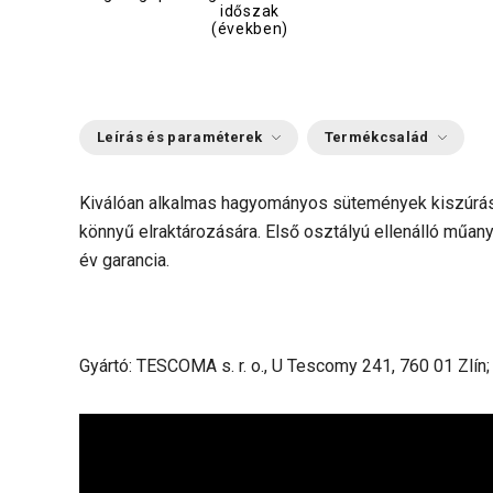
időszak
(években)
Leírás és paraméterek
Termékcsalád
Kiválóan alkalmas hagyományos sütemények kiszúrásár
könnyű elraktározására. Első osztályú ellenálló műan
év garancia.
Gyártó: TESCOMA s. r. o., U Tescomy 241, 760 01 Zlín