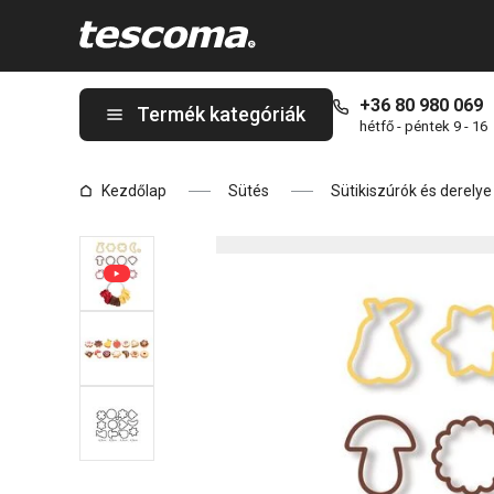
A DELÍCIA hagyományos süteménykiszúrók, 13 db oldalon tartó
+36 80 980 069
Termék kategóriák
hétfő - péntek 9 - 16
Kezdőlap
Sütés
Sütikiszúrók és derely