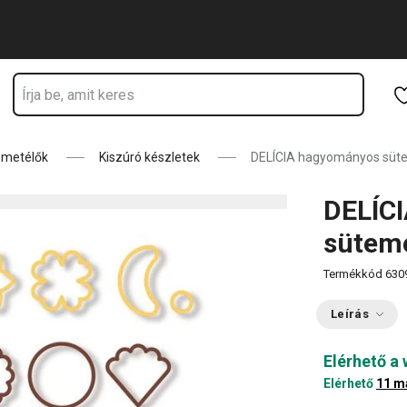
zkodik
Ugrás a fő tartalomhoz
Ugrás a navigációhoz
Ugrás a kereséshez
e metélők
Kiszúró készletek
DELÍCIA hagyományos süte
DELÍC
sütemé
Termékkód
630
Leírás
Elérhető a
Elérhető
11 m