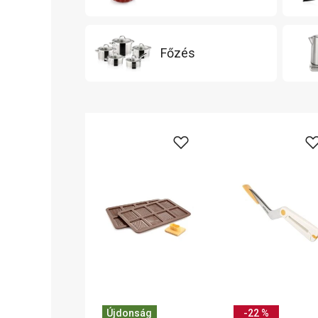
Főzés
Újdonság
-22 %