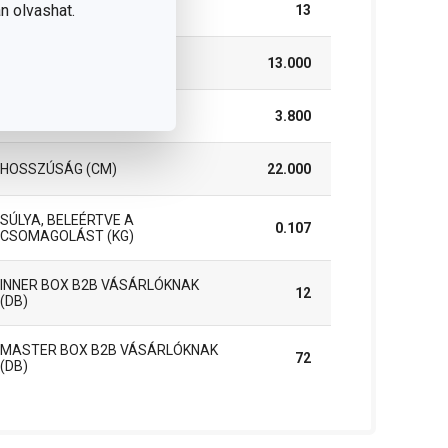
n olvashat.
DARAB / KÉSZLET
13
SZÉLESSÉG (CM)
13.000
MAGASSÁG (CM)
3.800
HOSSZÚSÁG (CM)
22.000
SÚLYA, BELEÉRTVE A
0.107
CSOMAGOLÁST (KG)
INNER BOX B2B VÁSÁRLÓKNAK
12
(DB)
MASTER BOX B2B VÁSÁRLÓKNAK
72
(DB)