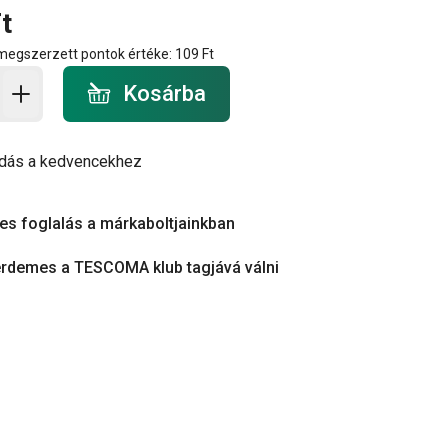
t
 megszerzett pontok értéke:
109 Ft
a - mennyiség
Kosárba
dás a kedvencekhez
es foglalás a márkaboltjainkban
érdemes a TESCOMA klub tagjává válni