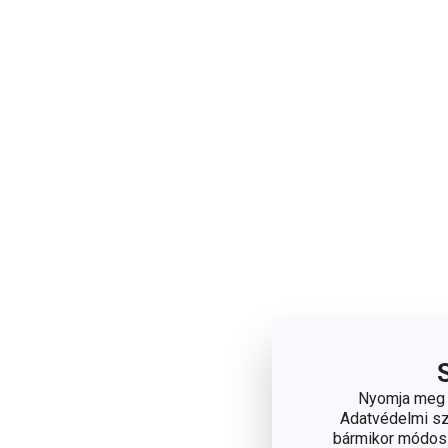
Nyomja meg a
Adatvédelmi sza
bármikor módosít