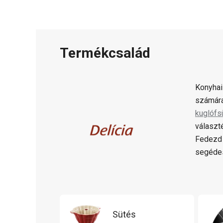
Termékcsalád
Konyhai
számára
kuglófs
választ
Fedezd 
segédes
Sütés