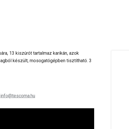
a, 13 kiszúrót tartalmaz karikán, azok
yagból készült, mosogatógépben tisztítható. 3
;
info@tescoma.hu