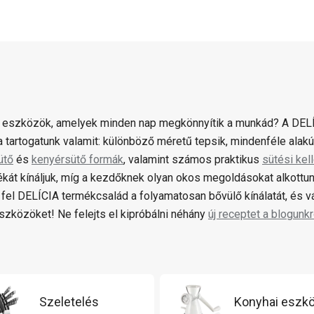
 eszközök, amelyek minden nap megkönnyítik a munkád? A DELÍ
 tartogatunk valamit: különböző méretű tepsik, mindenféle alak
ütő
és
kenyérsütő formák
, valamint számos praktikus
sütési kel
ékát kínáljuk, míg a kezdőknek olyan okos megoldásokat alkottun
fel DELÍCIA termékcsalád a folyamatosan bővülő kínálatát, és 
zközöket! Ne felejts el kipróbálni néhány
új receptet a blogunkr
Szeletelés
Konyhai eszk