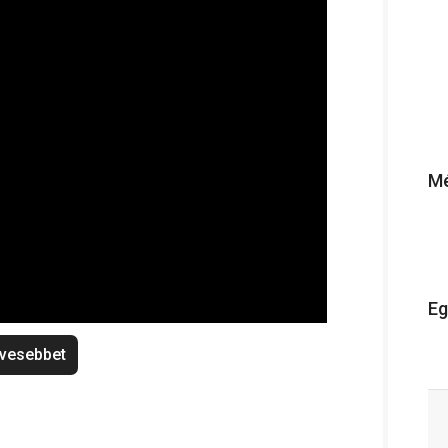
Mé
Eg
vesebbet