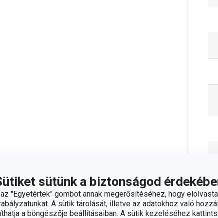
Sütiket sütünk a biztonságod érdekébe
z "Egyetértek" gombot annak megerősítéséhez, hogy elolvasta
C
bályzatunkat. A sütik tárolását, illetve az adatokhoz való hozzáf
hatja a böngészője beállításaiban. A sütik kezeléséhez kattints