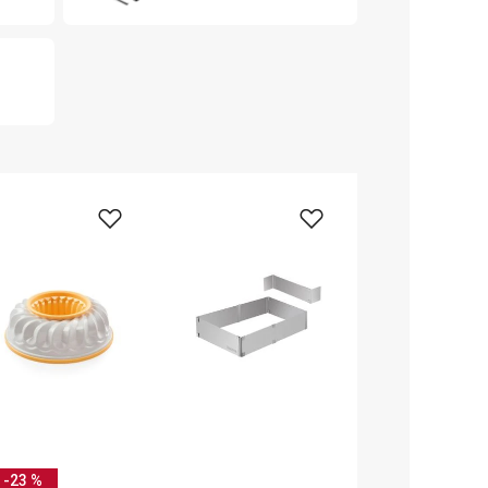
-23 %