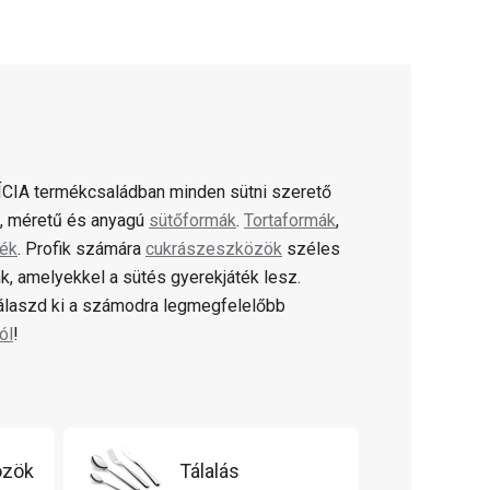
CIA termékcsaládban minden sütni szerető
ú, méretű és anyagú
sütőformák
.
Tortaformák
,
lék
. Profik számára
cukrászeszközök
széles
k, amelyekkel a sütés gyerekjáték lesz.
válaszd ki a számodra legmegfelelőbb
ól
!
özök
Tálalás