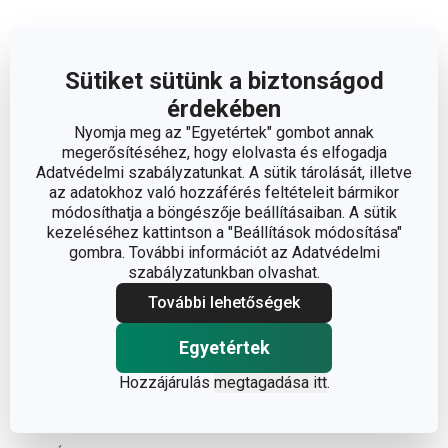
A TERMÉK HOSSZA (CM)
18.5
Sütiket sütünk a biztonságod
ÁTMÉRŐ (CM)
7
érdekében
Nyomja meg az "Egyetértek" gombot annak
megerősítéséhez, hogy elolvasta és elfogadja
Egyéb paraméterek
Adatvédelmi szabályzatunkat. A sütik tárolását, illetve
az adatokhoz való hozzáférés feltételeit bármikor
módosíthatja a böngészője beállításaiban. A sütik
ANYAG
nejlon, fém
kezeléséhez kattintson a "Beállítások módosítása"
gombra. További információt az Adatvédelmi
szabályzatunkban olvashat.
sütikiszúrók és
BESOROLÁS
derelye metélő
További lehetőségek
Egyetértek
TERMÉKCSALÁD
DELÍCIA
Hozzájárulás
megtagadása itt
.
TÍPUS
kiszúró készlet