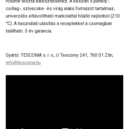
rosette tészta elkészítéséhez. A készlet 4 pehely-,
csillag-, szívecske- és virág alakú formázót tartalmaz,
univerzális eltávolítható markolattal hőálló nejlonból (210
°C
). A használati utasítás a receptekkel a csomagban
található. 3 év garancia.
Gyártó: TESCOMA s. r. o., U Tescomy 241, 760 01 Zlín;
info@tescoma.hu