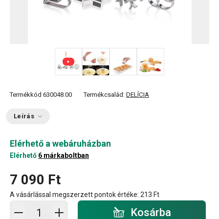
+ 2
Termékkód
630048.00
Termékcsalád:
DELÍCIA
Leírás
Elérhető a webáruházban
Elérhető
6 márkaboltban
7 090 Ft
A vásárlással megszerzett pontok értéke:
213 Ft
Kosárba - mennyiség
Kosárba