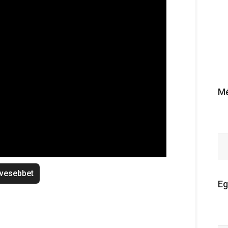
Mé
vesebbet
Eg