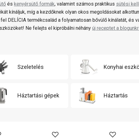
ütő
és
kenyérsütő formák
, valamint számos praktikus
sütési kel
ékát kínáljuk, míg a kezdőknek olyan okos megoldásokat alkottun
fel DELÍCIA termékcsalád a folyamatosan bővülő kínálatát, és 
zközöket! Ne felejts el kipróbálni néhány
új receptet a blogunkr
Szeletelés
Konyhai eszk
Háztartási gépek
Háztartás