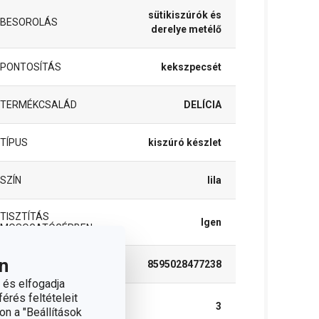
sütikiszúrók és
BESOROLÁS
derelye metélő
PONTOSÍTÁS
kekszpecsét
TERMÉKCSALÁD
DELÍCIA
TÍPUS
kiszúró készlet
SZÍN
lila
TISZTÍTÁS
Igen
MOSOGATÓGÉPBEN
n
EAN
8595028477238
 és elfogadja
érés feltételeit
A GARANCIÁLIS
3
on a "Beállítások
IDŐSZAK (ÉVEKBEN)