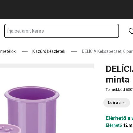
Ugrás a fő tartalomhoz
Ugrás a navigációhoz
Ugrás a kereséshez
e metélők
Kiszúró készletek
DELÍCIA Kekszpecsét, 6 par
DELÍCI
minta
Termékkód
630
Leírás
Elérhető a
Elérhető
12 m