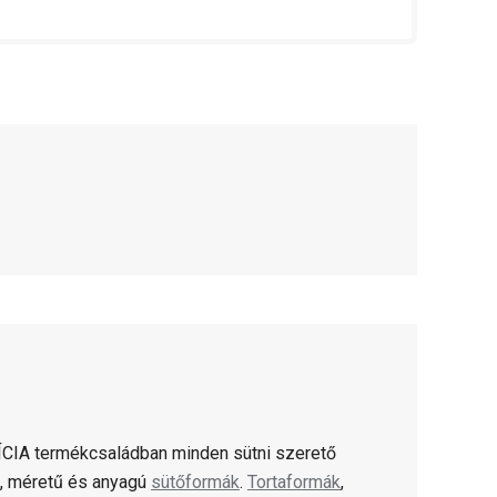
CIA termékcsaládban minden sütni szerető
ú, méretű és anyagú
sütőformák
.
Tortaformák
,