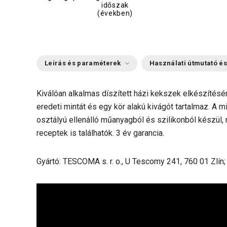
időszak
(években)
Leírás és paraméterek
Használati útmutató és
Kiválóan alkalmas díszített házi kekszek elkészítésé
eredeti mintát és egy kör alakú kivágót tartalmaz. A mi
osztályú ellenálló műanyagból és szilikonból készül
receptek is találhatók. 3 év garancia.
Gyártó: TESCOMA s. r. o., U Tescomy 241, 760 01 Zlín