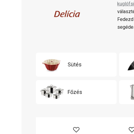
kuglófs
választ
Fedezd 
segédes
Sütés
Főzés