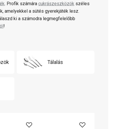
lék
. Profik számára
cukrászeszközök
széles
k, amelyekkel a sütés gyerekjáték lesz.
válaszd ki a számodra legmegfelelőbb
ól
!
özök
Tálalás