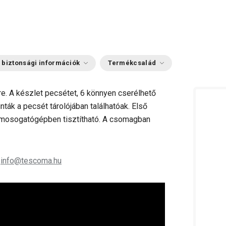
 biztonsági információk
Termékcsalád
re. A készlet pecsétet, 6 könnyen cserélhető
nták a pecsét tárolójában találhatóak. Első
, mosogatógépben tisztítható. A csomagban
;
info@tescoma.hu