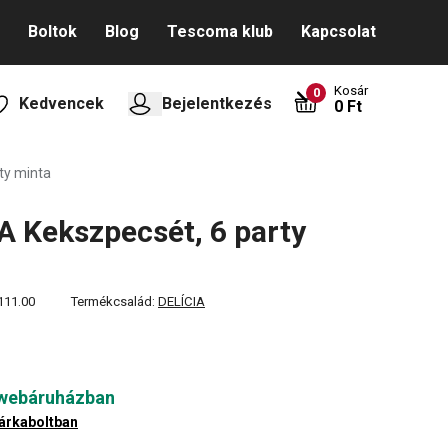
Boltok
Blog
Tescoma klub
Kapcsolat
Kosár
0
Kedvencek
Bejelentkezés
0 Ft
ty minta
A Kekszpecsét, 6 party
111.00
Termékcsalád:
DELÍCIA
 webáruházban
árkaboltban