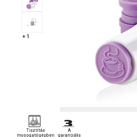
+ 1
Tisztítás
A
mosogatógépben
garanciális