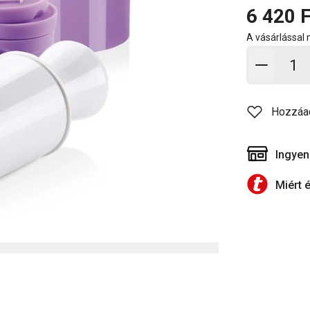
6 420 F
A vásárlással
Kosárb
Hozzáa
Ingyen
Miért 