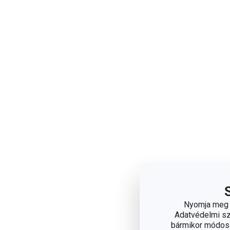
Nyomja meg a
Adatvédelmi sza
bármikor módosít