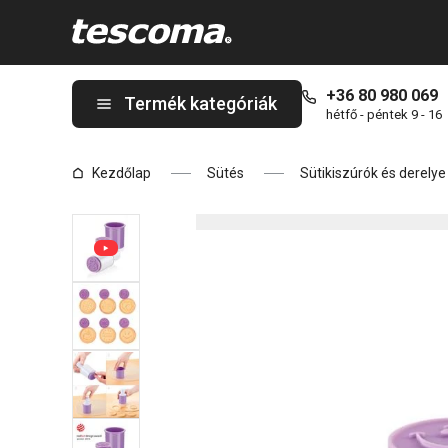
A DELÍCIA Kekszpecsét, 6 party minta oldalon tartózkodik
+36 80 980 069
Termék kategóriák
hétfő - péntek 9 - 16
Kezdőlap
Sütés
Sütikiszúrók és derely