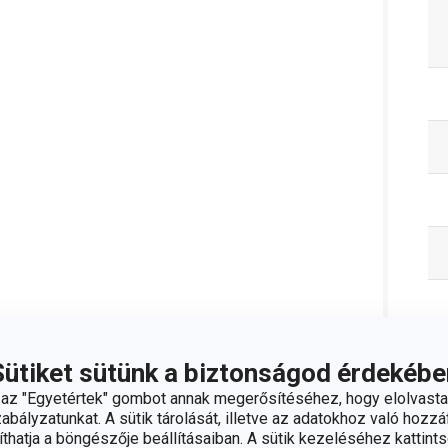
Sütiket sütünk a biztonságod érdekébe
z "Egyetértek" gombot annak megerősítéséhez, hogy elolvasta
bályzatunkat. A sütik tárolását, illetve az adatokhoz való hozzáf
hatja a böngészője beállításaiban. A sütik kezeléséhez kattints