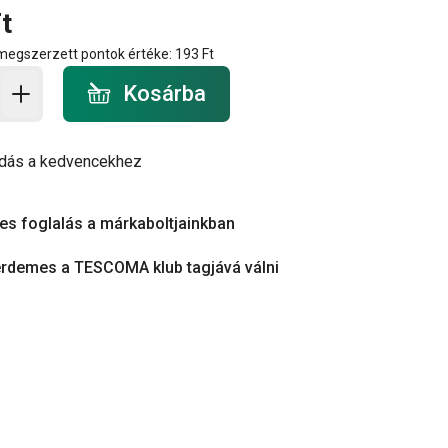
t
 megszerzett pontok értéke:
193 Ft
a - mennyiség
Kosárba
dás a kedvencekhez
es foglalás a márkaboltjainkban
érdemes a TESCOMA klub tagjává válni