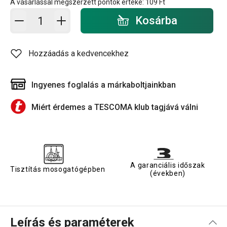
A vásárlással megszerzett pontok értéke:
109 Ft
Kosárba - mennyiség
Kosárba
Hozzáadás a kedvencekhez
Ingyenes foglalás a márkaboltjainkban
Miért érdemes a TESCOMA klub tagjává válni
A garanciális időszak
Tisztítás mosogatógépben
(években)
Leírás és paraméterek