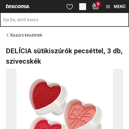
A DELÍCIA sütikiszúrók pecséttel, 3 db, szivecskék oldalon tart
0
Ugrás a fő tartalomhoz
Ugrás a navigációhoz
Ugrás a kereséshez
MENÜ
Kiszúró készletek
DELÍCIA sütikiszúrók pecséttel, 3 db,
szivecskék