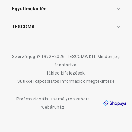
ÁSZF
Együttműködés
Gyakori kérdések
Szállítási díjak és fizetési módok
Affiliate program
TESCOMA
Reklamáció és termékvisszaküldés
Karrier
TESCOMA garancia és szerviz
Rólunk
Design
Szerzői jog © 1992–2026, TESCOMA Kft. Minden jog
Minőség
fenntartva.
lábléc-kifejezések
Blog
Újdonság
-22 %
Sütikkel kapcsolatos információk megtekintése
Kapcsolat
DELÍCIA készlet félig mártott
DELÍCIA pizzaol
kekszek készítéséhez
Professzionális, személyre szabott
Adatkezelési Tájékoztató
webáruház
Akadálymentességi nyilatkozat
8 080 Ft
3 360 Ft
6 290 Ft
Elérhető a webáruházban
Elérhető a webáruh