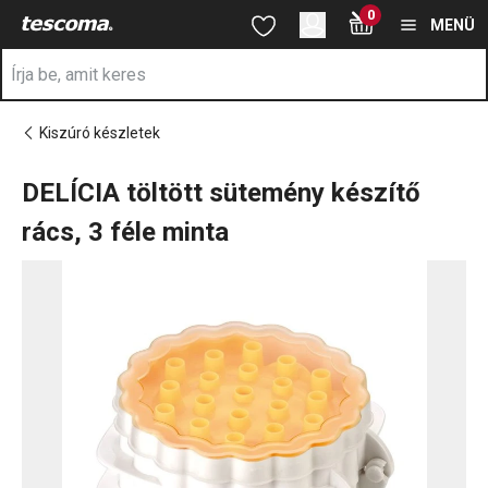
A DELÍCIA töltött sütemény készítő rács, 3 féle minta oldalon ta
0
Ugrás a fő tartalomhoz
Ugrás a navigációhoz
Ugrás a kereséshez
MENÜ
Kiszúró készletek
DELÍCIA töltött sütemény készítő
rács, 3 féle minta