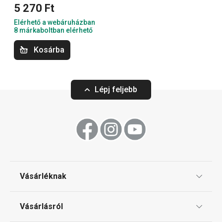
5 270 Ft
Elérhető a webáruházban
Sütés
8 márkaboltban elérhető
Kosárba
Szeletelés
Lépj feljebb
Konyhai eszközök
Tálalás
Főzés
Vásárléknak
Háztartási gépek
Ajándékutalványok
Vásárlásról
Tescoma klub
Háztartás