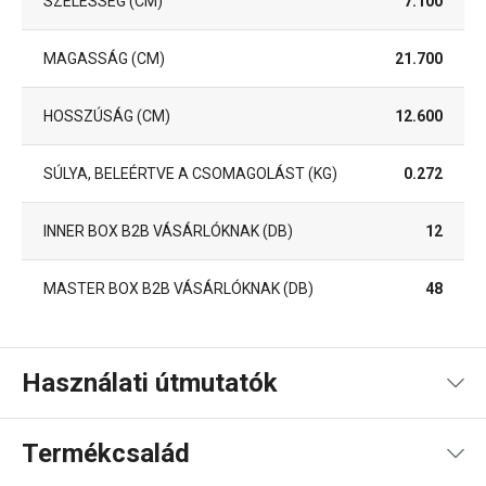
SZÉLESSÉG (CM)
7.100
MAGASSÁG (CM)
21.700
HOSSZÚSÁG (CM)
12.600
SÚLYA, BELEÉRTVE A CSOMAGOLÁST (KG)
0.272
INNER BOX B2B VÁSÁRLÓKNAK (DB)
12
MASTER BOX B2B VÁSÁRLÓKNAK (DB)
48
Használati útmutatók
Kézikönyv recepttel
Termékcsalád
Használati útmutató és biztonsági információk