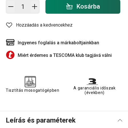
Kosárba - mennyiség
Kosárba
Hozzáadás a kedvencekhez
Ingyenes foglalás a márkaboltjainkban
Miért érdemes a TESCOMA klub tagjává válni
A garanciális időszak
Tisztítás mosogatógépben
(években)
Leírás és paraméterek