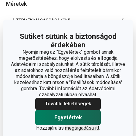
Méretek
A TERMÉK MAGASSÁGA (CM)
6
Sütiket sütünk a biztonságod
A TERMÉK SZÉLESSÉGE (CM)
11.5
érdekében
Nyomja meg az "Egyetértek" gombot annak
A TERMÉK HOSSZA (CM)
12.5
megerősítéséhez, hogy elolvasta és elfogadja
Adatvédelmi szabályzatunkat. A sütik tárolását, illetve
az adatokhoz való hozzáférés feltételeit bármikor
Egyéb paraméterek
módosíthatja a böngészője beállításaiban. A sütik
kezeléséhez kattintson a "Beállítások módosítása"
gombra. További információt az Adatvédelmi
ANYAG
műanyag
szabályzatunkban olvashat.
További lehetőségek
sütikiszúrók és
BESOROLÁS
derelye metélő
Egyetértek
Hozzájárulás
megtagadása itt
.
TERMÉKCSALÁD
DELÍCIA