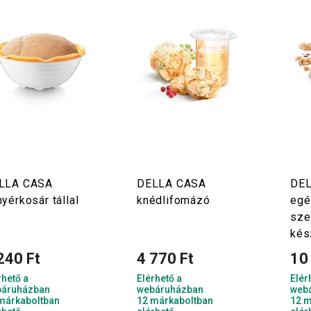
LLA CASA
DELLA CASA
DEL
yérkosár tállal
knédlifomázó
egé
sze
kés
240 Ft
4 770 Ft
10
rhető a
Elérhető a
Elér
áruházban
webáruházban
web
márkaboltban
12 márkaboltban
12 m