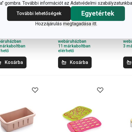
" gombra. További információt az Adatvédelmi szabályzatunkba
észséges
forma
zliszeletekhez,
Egyetértek
További lehetőségek
 db
Hozzájárulás
megtagadása itt
.
0 Ft
6 090 Ft
5 
rhető a
Elérhető a
Elér
áruházban
webáruházban
web
márkaboltban
11 márkaboltban
3 má
rhető
elérhető
Kosárba
Kosárba