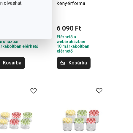
n olvashat.
kenyérforma
760 Ft
6 090 Ft
hető a
Elérhető a
áruházban
webáruházban
rkaboltban elérhető
10 márkaboltban
elérhető
Kosárba
Kosárba