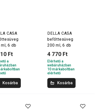
LLA CASA
DELLA CASA
őttesüveg
befőttesüveg
 ml, 6 db
200 ml, 6 db
610 Ft
4 770 Ft
hető a
Elérhető a
áruházban
webáruházban
árkaboltban
10 márkaboltban
hető
elérhető
Kosárba
Kosárba