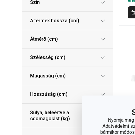
elé
Szín
A termék hossza (cm)
Átmérő (cm)
Szélesség (cm)
Magasság (cm)
Hosszúság (cm)
Súlya, beleértve a
csomagolást (kg)
Nyomja meg a
DE
Adatvédelmi sza
ta
bármikor módosít