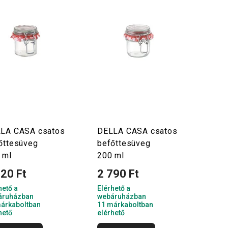
LA CASA csatos
DELLA CASA csatos
őttesüveg
befőttesüveg
 ml
200 ml
620 Ft
2 790 Ft
hető a
Elérhető a
áruházban
webáruházban
árkaboltban
11 márkaboltban
hető
elérhető