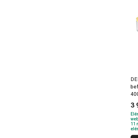
DE
be
400
3 
Elé
web
11 
elé