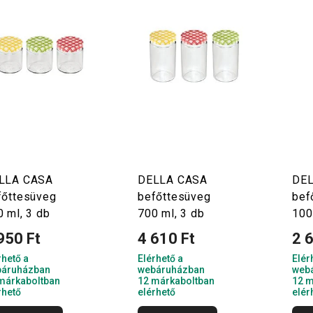
LLA CASA
DELLA CASA
DEL
főttesüveg
befőttesüveg
bef
 ml, 3 db
700 ml, 3 db
100
950 Ft
4 610 Ft
2 
rhető a
Elérhető a
Elér
áruházban
webáruházban
web
márkaboltban
12 márkaboltban
12 m
rhető
elérhető
elér