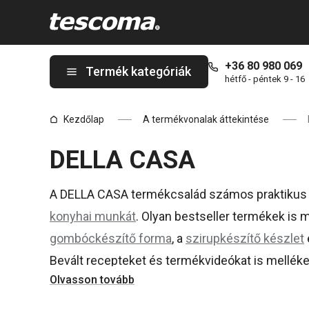
A DELLA CASA oldalon tartózkodik
+36 80 980 069
Termék kategóriák
hétfő - péntek 9 - 16
Kezdőlap
A termékvonalak áttekintése
DELLA CASA
A DELLA CASA termékcsalád számos praktikus 
konyhai munkát
. Olyan bestseller termékek is 
gombóckészítő forma
, a
szirupkészítő készlet
Bevált recepteket és termékvideókat is melléke
Olvasson tovább
legyen.