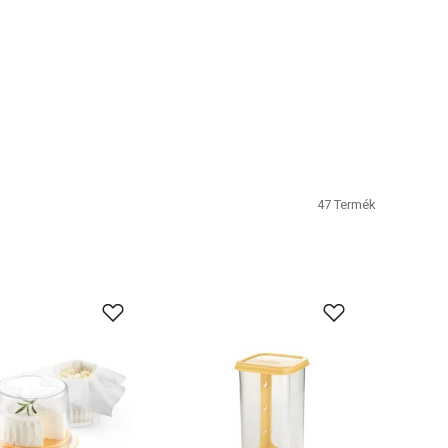
47
Termék