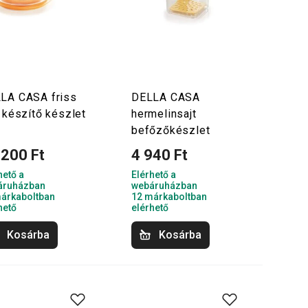
LA CASA friss
DELLA CASA
t készítő készlet
hermelinsajt
befőzőkészlet
 200 Ft
4 940 Ft
hető a
Elérhető a
áruházban
webáruházban
árkaboltban
12 márkaboltban
hető
elérhető
Kosárba
Kosárba