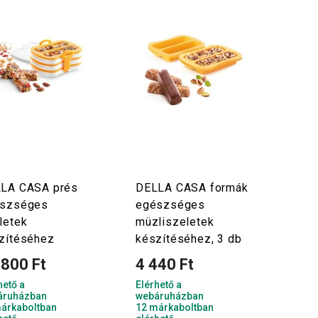
LA CASA prés
DELLA CASA formák
szséges
egészséges
letek
müzliszeletek
zítéséhez
készítéséhez, 3 db
 800 Ft
4 440 Ft
hető a
Elérhető a
áruházban
webáruházban
árkaboltban
12 márkaboltban