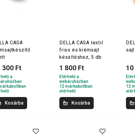
LLA CASA
DELLA CASA textil
DEL
émsajtkészítő
friss és krémsajt
saj
ett
készítéshez, 5 db
 300 Ft
1 800 Ft
10
rhető a
Elérhető a
Elér
áruházban
webáruházban
web
márkaboltban
12 márkaboltban
12 m
rhető
elérhető
elér
Kosárba
Kosárba