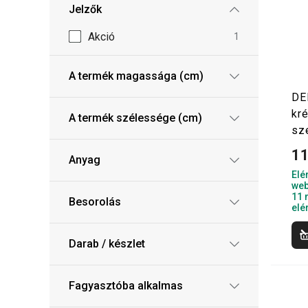
Jelzők
Akció
1
A termék magassága (cm)
DE
kr
A termék szélessége (cm)
sz
11
Anyag
Elé
web
11 
Besorolás
elé
Darab / készlet
Fagyasztóba alkalmas