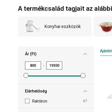
A termékcsalád tagjait az alább
Konyhai eszközök
Ajánlo
Ár (Ft)
-
Minimum ár szűrő beállítása
Maximum ár szűrő beállítása
Elérhetőség
Raktáron
47