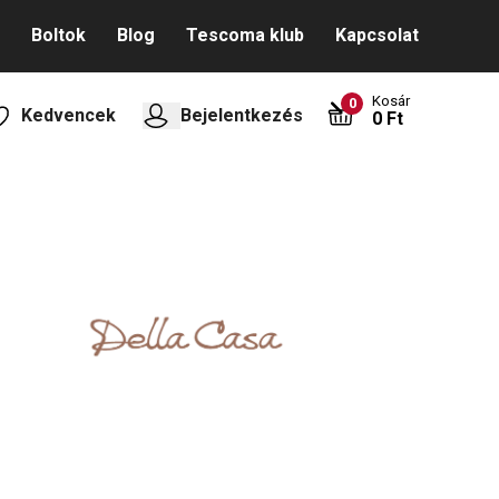
Boltok
Blog
Tescoma klub
Kapcsolat
Kosár
0
Kedvencek
Bejelentkezés
0 Ft