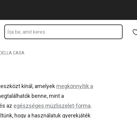
Ugrás a fő tartalomhoz
Ugrás a navigációhoz
Ugrás a kereséshez
DELLA CASA
eszközt kínál, amelyek
megkönnyítik a
megtalálhatók benne, mint a
és az
egészséges müzliszelet-forma
.
ltünk, hogy a használatuk gyerekjáték