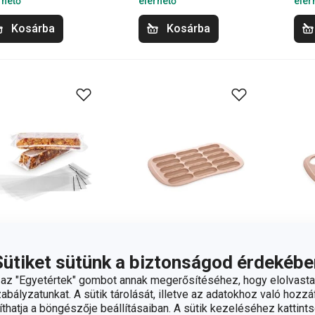
rhető
elérhető
elér
Kosárba
Kosárba
Sütiket sütünk a biztonságod érdekébe
z "Egyetértek" gombot annak megerősítéséhez, hogy elolvasta
LLA CASA
DELLA CASA
DE
bályzatunkat. A sütik tárolását, illetve az adatokhoz való hozzáf
sakok
cukrászpiskóta-
las
hatja a böngészője beállításaiban. A sütik kezeléséhez kattints