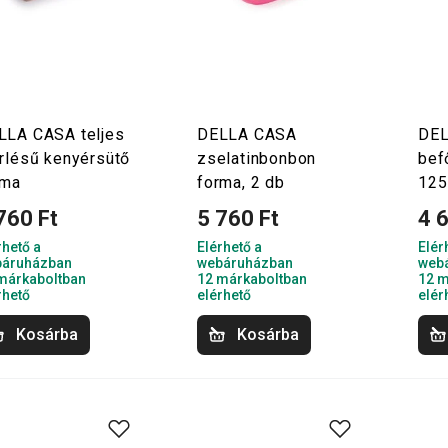
LLA CASA teljes
DELLA CASA
DE
őrlésű kenyérsütő
zselatinbonbon
bef
rma
forma, 2 db
125
760 Ft
5 760 Ft
4 
rhető a
Elérhető a
Elér
áruházban
webáruházban
web
márkaboltban
12 márkaboltban
12 m
rhető
elérhető
elér
Kosárba
Kosárba