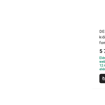
DE
ki
fo
5 
Elé
web
12 
elé