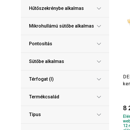
Hűtőszekrénybe alkalmas
Mikrohullámú sütőbe alkalmas
Pontosítás
Sütőbe alkalmas
DE
Térfogat (l)
ken
Termékcsalád
8 
Típus
Elé
web
12 