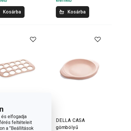
hető
elérhető
Kosárba
Kosárba
n
 és elfogadja
LLA CASA
DELLA CASA
érés feltételeit
konky sütőforma
gömbölyű
on a "Beállítások