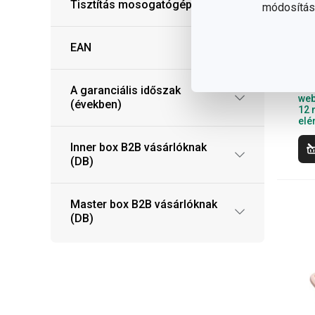
Tisztítás mosogatógépben
módosítása
eg
mü
25
EAN
97
Elé
A garanciális időszak
web
(években)
12 
elé
Inner box B2B vásárlóknak
(DB)
Master box B2B vásárlóknak
(DB)