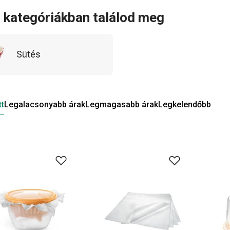
i kategóriákban találod meg
Sütés
tt
Legalacsonyabb árak
Legmagasabb árak
Legkelendőbb