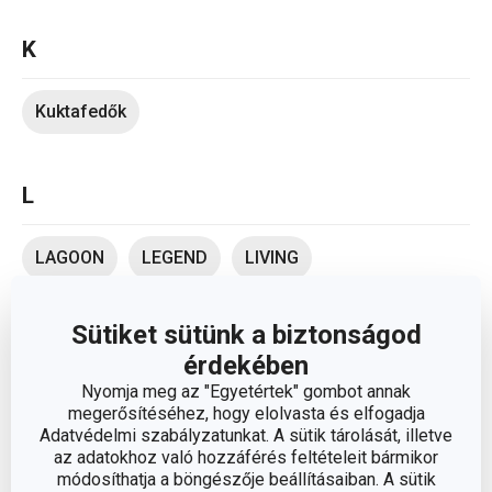
K
Kuktafedők
L
LAGOON
LEGEND
LIVING
Sütiket sütünk a biztonságod
M
érdekében
Nyomja meg az "Egyetértek" gombot annak
MAGNUM
MANICO ROSSO
MASSIVE
megerősítéséhez, hogy elolvasta és elfogadja
Adatvédelmi szabályzatunkat. A sütik tárolását, illetve
az adatokhoz való hozzáférés feltételeit bármikor
MINERAL
MOMENTS
MONTE CARLO
módosíthatja a böngészője beállításaiban. A sütik