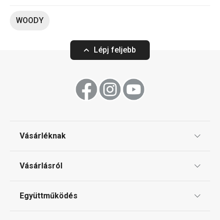
WOODY
Lépj feljebb
Vásárléknak
Ajándékutalványok
Vásárlásról
Tescoma klub
ÁSZF
Együttműködés
Gyakori kérdések
Szállítási díjak és fizetési módok
Affiliate program