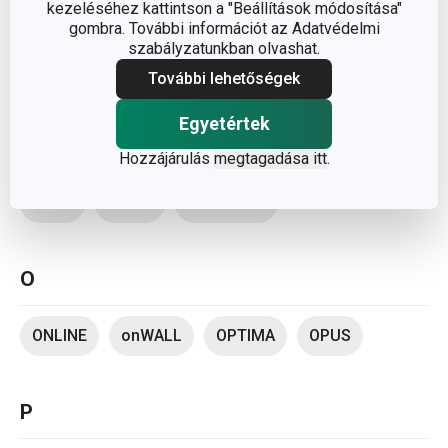
kezeléséhez kattintson a "Beállítások módosítása"
MONTI
MOVE
myBEER
myCOFFEE
gombra. További információt az Adatvédelmi
szabályzatunkban olvashat.
myDRINK
További lehetőségek
Egyetértek
N
Hozzájárulás
megtagadása itt
.
NERO
NIKKO
NOBLESSE
O
ONLINE
onWALL
OPTIMA
OPUS
P