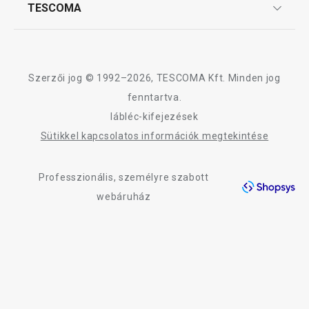
TESCOMA
Reklamáció és termékvisszaküldés
Karrier
TESCOMA garancia és szerviz
Rólunk
Design
Szerzői jog © 1992–2026, TESCOMA Kft. Minden jog
Minőség
fenntartva.
lábléc-kifejezések
Blog
Sütikkel kapcsolatos információk megtekintése
Kapcsolat
Professzionális, személyre szabott
Adatkezelési Tájékoztató
webáruház
Akadálymentességi nyilatkozat