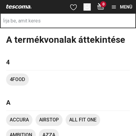
A Márkák oldalon tartózkodik
0
Ugrás a fő tartalomhoz
Ugrás a navigációhoz
Ugrás a kereséshez
MENÜ
A termékvonalak áttekintése
4
4FOOD
A
ACCURA
AIRSTOP
ALL FIT ONE
AMBITION
AZZA