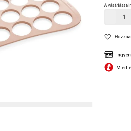
A vásárlással
Kosárb
Hozzáa
Ingyen
Miért 