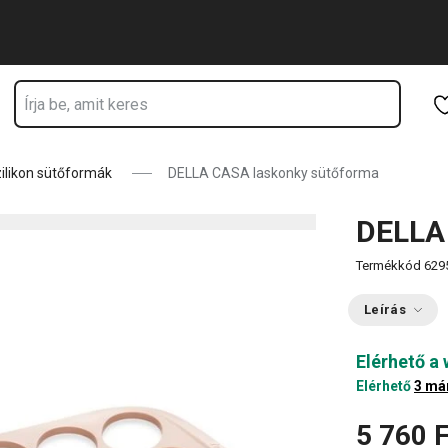
Ugrás a fő tartalomhoz
Ugrás a navigációhoz
Ugrás a kereséshez
ilikon sütőformák
DELLA CASA laskonky sütőforma
DELLA
Termékkód
629
Leírás
Elérhető a
Elérhető
3 má
5 760 F