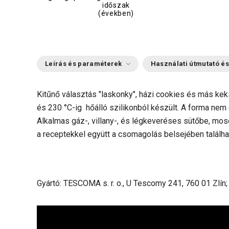
időszak
(években)
Leírás és paraméterek
Használati útmutató és
Kitűnő választás "laskonky", házi cookies és más ke
és 230 °C-ig hőálló szilikonból készült. A forma nem 
Alkalmas gáz-, villany-, és légkeveréses sütőbe, mos
a receptekkel együtt a csomagolás belsejében találhat
Gyártó: TESCOMA s. r. o., U Tescomy 241, 760 01 Zlín