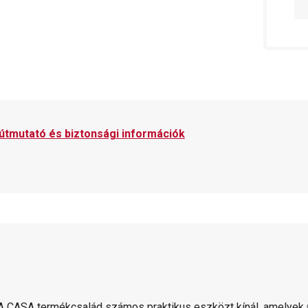
 útmutató és biztonsági információk
 CASA termékcsalád számos praktikus eszközt kínál, amelyek