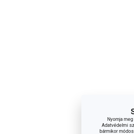
Nyomja meg a
Adatvédelmi sza
bármikor módosít