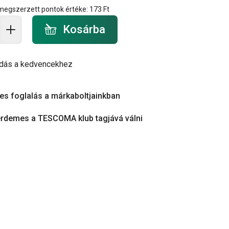
 megszerzett pontok értéke:
173 Ft
a - mennyiség
Kosárba
dás a kedvencekhez
es foglalás a márkaboltjainkban
érdemes a TESCOMA klub tagjává válni