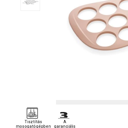
Tisztítás
A
mosogatógépben
garanciális