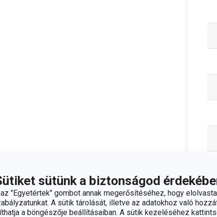
Sütiket sütünk a biztonságod érdekébe
z "Egyetértek" gombot annak megerősítéséhez, hogy elolvasta
bályzatunkat. A sütik tárolását, illetve az adatokhoz való hozzáf
hatja a böngészője beállításaiban. A sütik kezeléséhez kattints