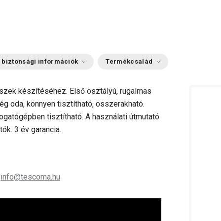
 biztonsági információk
Termékcsalád
kszek készítéséhez. Első osztályú, rugalmas
ég oda, könnyen tisztítható, összerakható.
ogatógépben tisztítható. A használati útmutató
ók. 3 év garancia.
;
info@tescoma.hu