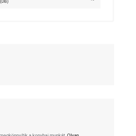
(DB)
megkönnyítik a konyhai munkát
. Olyan