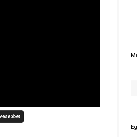
Mé
vesebbet
Eg