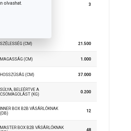
A GARANCIÁLIS IDŐSZAK
n olvashat.
3
(ÉVEKBEN)
somag
SZÉLESSÉG (CM)
21.500
MAGASSÁG (CM)
1.000
HOSSZÚSÁG (CM)
37.000
SÚLYA, BELEÉRTVE A
0.200
CSOMAGOLÁST (KG)
INNER BOX B2B VÁSÁRLÓKNAK
12
(DB)
MASTER BOX B2B VÁSÁRLÓKNAK
48