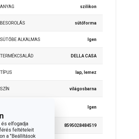
ANYAG
szilikon
BESOROLÁS
sütőforma
SÜTŐBE ALKALMAS
Igen
TERMÉKCSALÁD
DELLA CASA
TÍPUS
lap, lemez
SZÍN
világosbarna
TISZTÍTÁS
Igen
MOSOGATÓGÉPBEN
n
 és elfogadja
EAN
8595028484519
érés feltételeit
on a "Beállítások