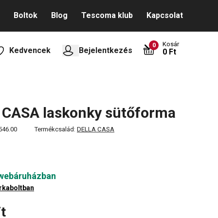
Boltok
Blog
Tescoma klub
Kapcsolat
Kosár
0
Kedvencek
Bejelentkezés
0 Ft
 CASA laskonky sütőforma
546.00
Termékcsalád:
DELLA CASA
 webáruházban
rkaboltban
t