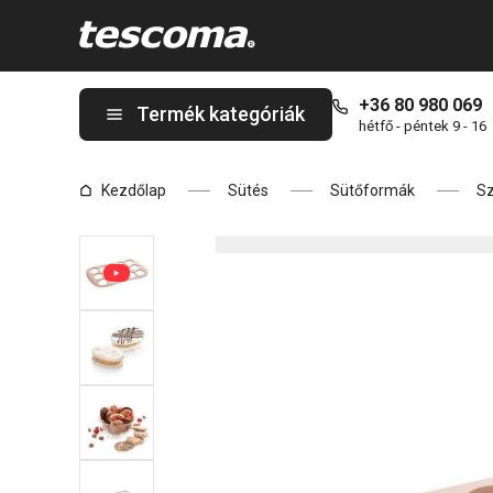
A DELLA CASA laskonky sütőforma oldalon tartózkodik
+36 80 980 069
Termék kategóriák
hétfő - péntek 9 - 16
Kezdőlap
Sütés
Sütőformák
Sz