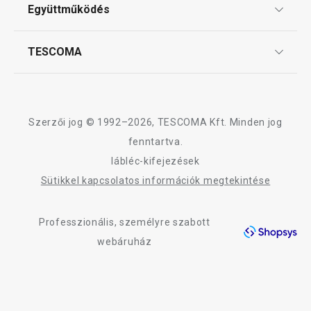
ÁSZF
Együttműködés
Gyakori kérdések
Kosárba
Kosárba
Szállítási díjak és fizetési módok
Affiliate program
TESCOMA
Reklamáció és termékvisszaküldés
Karrier
TESCOMA garancia és szerviz
Rólunk
A DELLA CASA termékcsalád összes terméke
Design
Szerzői jog © 1992–2026, TESCOMA Kft. Minden jog
Minőség
fenntartva.
lábléc-kifejezések
Blog
Sütikkel kapcsolatos információk megtekintése
Kapcsolat
Professzionális, személyre szabott
Adatkezelési Tájékoztató
webáruház
Akadálymentességi nyilatkozat