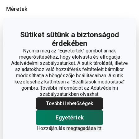
Méretek
A TERMÉK MAGASSÁGA (CM)
1
Sütiket sütünk a biztonságod
érdekében
A TERMÉK SZÉLESSÉGE (CM)
21.5
Nyomja meg az "Egyetértek" gombot annak
megerősítéséhez, hogy elolvasta és elfogadja
A TERMÉK HOSSZA (CM)
34.5
Adatvédelmi szabályzatunkat. A sütik tárolását, illetve
az adatokhoz való hozzáférés feltételeit bármikor
módosíthatja a böngészője beállításaiban. A sütik
Egyéb paraméterek
kezeléséhez kattintson a "Beállítások módosítása"
gombra. További információt az Adatvédelmi
szabályzatunkban olvashat.
ANYAG
szilikon
További lehetőségek
BESOROLÁS
sütőforma
Egyetértek
Hozzájárulás
megtagadása itt
.
SÜTŐBE ALKALMAS
Igen