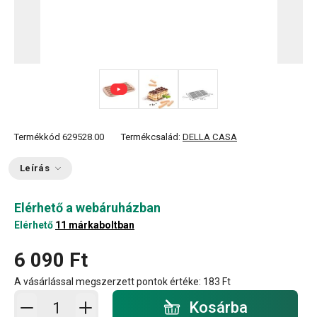
Termékkód
629528.00
Termékcsalád:
DELLA CASA
Leírás
Elérhető a webáruházban
Elérhető
11 márkaboltban
6 090 Ft
A vásárlással megszerzett pontok értéke:
183 Ft
Kosárba - mennyiség
Kosárba