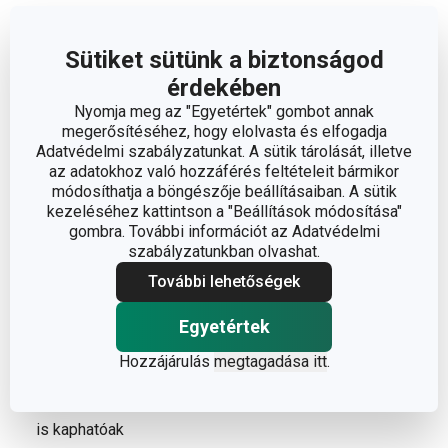
szelet, kávés-datolyás szelet, diós-csokis szelet, reggeli
zabszelet vagy sült fitnessz-szelet kókusszal vagy
Sütiket sütünk a biztonságod
mézzel.
érdekében
Nyomja meg az "Egyetértek" gombot annak
Miért érdemes beszerezni egy
megerősítéséhez, hogy elolvasta és elfogadja
Adatvédelmi szabályzatunkat. A sütik tárolását, illetve
energiaszelethez való formát?
az adatokhoz való hozzáférés feltételeit bármikor
módosíthatja a böngészője beállításaiban. A sütik
a masszív
kezeléséhez kattintson a "Beállítások módosítása"
gumipántoknak
gombra. További információt az Adatvédelmi
köszönhetően az
szabályzatunkban olvashat.
egészséges szeletek
További lehetőségek
jól összeállnak, és
tökéletes alakúak
Egyetértek
lesznek
Hozzájárulás
megtagadása itt
.
a hőálló szilikonformák
és a müzliszeletek tárolására való póttasakok önállóan
is kaphatóak