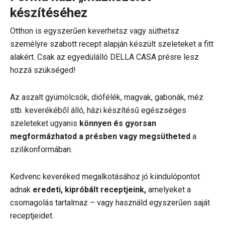
készítéséhez
Otthon is egyszerűen keverhetsz vagy süthetsz
személyre szabott recept alapján készült szeleteket a fitt
alakért. Csak az egyedülálló DELLA CASA présre lesz
hozzá szükséged!
Az aszalt gyümölcsök, diófélék, magvak, gabonák, méz
stb. keverékéből álló, házi készítésű egészséges
szeleteket ugyanis
könnyen és gyorsan
megformázhatod a présben vagy megsütheted
a
szilikonformában.
Kedvenc keveréked megalkotásához jó kiindulópontot
adnak
eredeti, kipróbált receptjeink,
amelyeket a
csomagolás tartalmaz – vagy használd egyszerűen saját
receptjeidet.