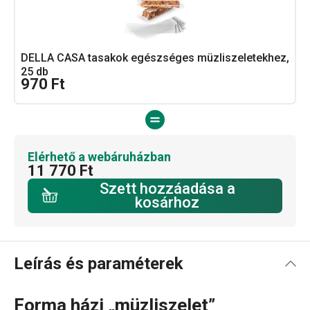
DELLA CASA tasakok egészséges müzliszeletekhez,
25 db
970 Ft
Elérhető a webáruházban
11 770 Ft
Szett hozzáadása a
kosárhoz
Leírás és paraméterek
Forma házi „müzliszelet”