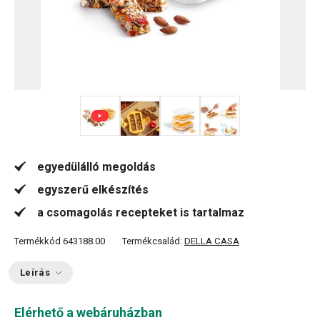
+ 3
egyedülálló megoldás
egyszerű elkészítés
a csomagolás recepteket is tartalmaz
Termékkód
643188.00
Termékcsalád:
DELLA CASA
Leírás
Elérhető a webáruházban