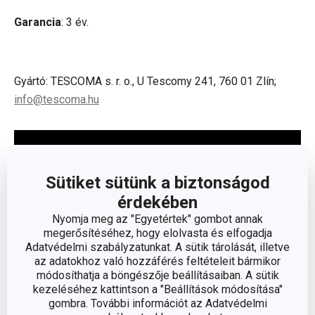
Garancia
: 3 év.
Gyártó: TESCOMA s. r. o., U Tescomy 241, 760 01 Zlín;
info@tescoma.hu
Sütiket sütünk a biztonságod
érdekében
Nyomja meg az "Egyetértek" gombot annak
megerősítéséhez, hogy elolvasta és elfogadja
Adatvédelmi szabályzatunkat. A sütik tárolását, illetve
az adatokhoz való hozzáférés feltételeit bármikor
módosíthatja a böngészője beállításaiban. A sütik
kezeléséhez kattintson a "Beállítások módosítása"
gombra. További információt az Adatvédelmi
Olvasson kevesebbet