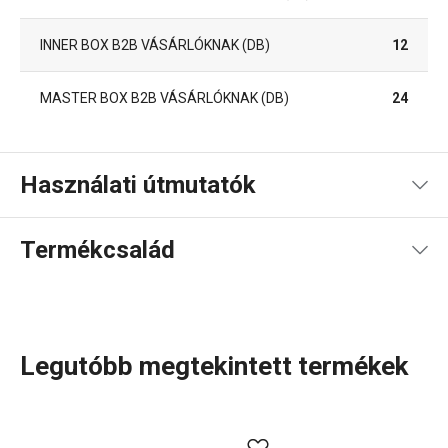
INNER BOX B2B VÁSÁRLÓKNAK (DB)
12
MASTER BOX B2B VÁSÁRLÓKNAK (DB)
24
Használati útmutatók
Használati útmutató és biztonsági információk
Termékcsalád
Használati útmutató és biztonsági információk
Legutóbb megtekintett termékek
A DELLA CASA termékcsalád számos praktikus eszközt
kínál, amelyek
megkönnyítik a konyhai munkát
. Olyan