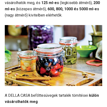
vásárolhatók meg, és
125 ml-es
(legkisebb átmérő),
200
ml-es
(közepes átmérő),
600, 800, 1000 és 5000 ml-es
(nagy átmérő) kivitelben elérhetők.
A DELLA CASA befőttesüvegek tartalék tömítései
külön
vásárolhatók meg
.