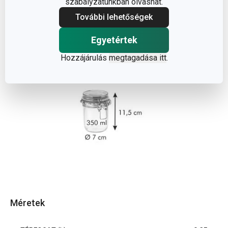
szabályzatunkban olvashat.
További lehetőségek
Egyetértek
Hozzájárulás
megtagadása itt
.
Méretek