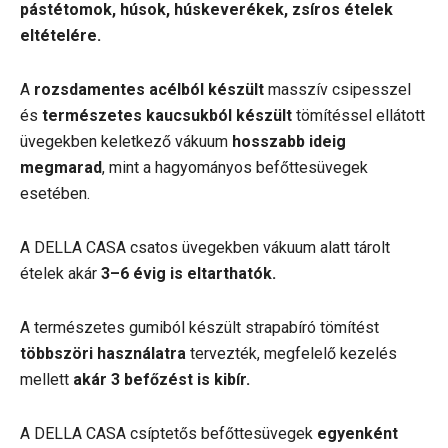
pástétomok, húsok, húskeverékek, zsíros ételek
eltételére.
A
rozsdamentes acélból készült
masszív csipesszel
és
természetes kaucsukból készült
tömítéssel ellátott
üvegekben keletkező vákuum
hosszabb ideig
megmarad
, mint a hagyományos befőttesüvegek
esetében.
A DELLA CASA csatos üvegekben vákuum alatt tárolt
ételek akár
3–6 évig is eltarthatók.
A természetes gumiból készült strapabíró tömítést
többszöri használatra
tervezték, megfelelő kezelés
mellett
akár 3 befőzést is kibír.
A DELLA CASA csíptetős befőttesüvegek
egyenként