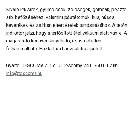
Kiváló lekvárok, gyümölcsök, zöldségek, gombák, pesztó
stb. befőzéséhez, valamint pástétomok, hús, húsos
keverékek és zsírban eltett ételek tartósításához. A tetőn
indikátor jelzi, hogy a tartósított étel vákuum alatt van-e. A
magas tető könnyen kinyitható, és ismételten
felhasználható. Háztartási használatra ajánlott.
Gyártó: TESCOMA s. r. o., U Tescomy 241, 760 01 Zlín;
info@tescoma.hu