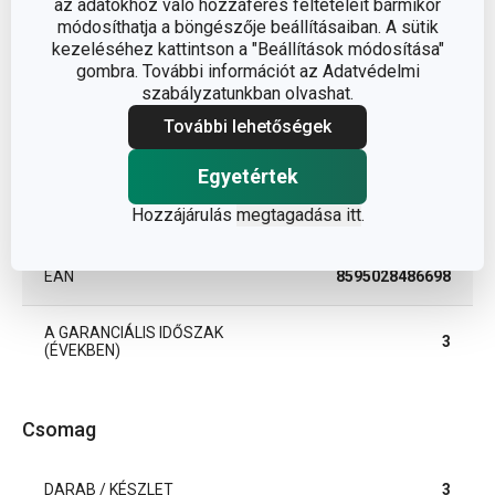
az adatokhoz való hozzáférés feltételeit bármikor
házi ételek
módosíthatja a böngészője beállításaiban. A sütik
BESOROLÁS
készítése
kezeléséhez kattintson a "Beállítások módosítása"
gombra. További információt az Adatvédelmi
szabályzatunkban olvashat.
TERMÉKCSALÁD
DELLA CASA
További lehetőségek
TÍPUS
Befőttes üvegek
Egyetértek
Hozzájárulás
megtagadása itt
.
TISZTÍTÁS MOSOGATÓGÉPBEN
Nem
EAN
8595028486698
A GARANCIÁLIS IDŐSZAK
3
(ÉVEKBEN)
Csomag
DARAB / KÉSZLET
3