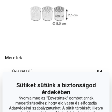
Méretek
TÉRFOGAT (L)
0.4
Sütiket sütünk a biztonságod
Egyéb paraméterek
érdekében
Nyomja meg az "Egyetértek" gombot annak
megerősítéséhez, hogy elolvasta és elfogadja
ANYAG
fém, üveg
Adatvédelmi szabályzatunkat. A sütik tárolását, illetve