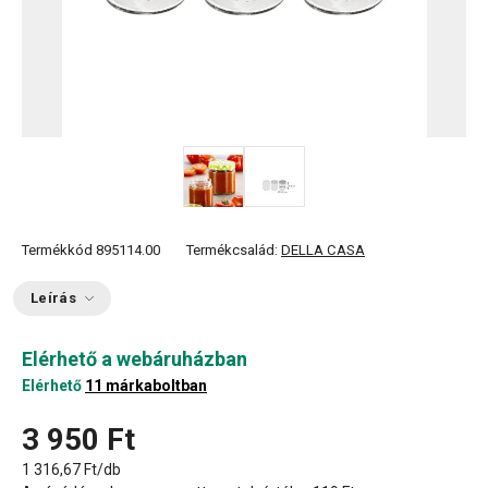
Termékkód
895114.00
Termékcsalád:
DELLA CASA
Leírás
Elérhető a webáruházban
Elérhető
11 márkaboltban
3 950 Ft
1 316,67 Ft/db