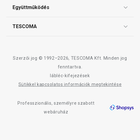
ÁSZF
Együttműködés
Gyakori kérdések
Kosárba
Kosárba
Szállítási díjak és fizetési módok
Affiliate program
TESCOMA
Reklamáció és termékvisszaküldés
Karrier
TESCOMA garancia és szerviz
Rólunk
A DELLA CASA termékcsalád összes terméke
Design
Szerzői jog © 1992–2026, TESCOMA Kft. Minden jog
Minőség
fenntartva.
lábléc-kifejezések
Blog
Sütikkel kapcsolatos információk megtekintése
Kapcsolat
Professzionális, személyre szabott
Adatkezelési Tájékoztató
webáruház
Akadálymentességi nyilatkozat