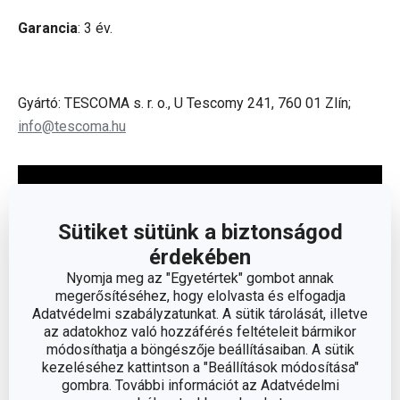
Garancia
: 3 év.
Gyártó: TESCOMA s. r. o., U Tescomy 241, 760 01 Zlín;
info@tescoma.hu
Sütiket sütünk a biztonságod
érdekében
Nyomja meg az "Egyetértek" gombot annak
megerősítéséhez, hogy elolvasta és elfogadja
Adatvédelmi szabályzatunkat. A sütik tárolását, illetve
az adatokhoz való hozzáférés feltételeit bármikor
módosíthatja a böngészője beállításaiban. A sütik
kezeléséhez kattintson a "Beállítások módosítása"
gombra. További információt az Adatvédelmi
Olvasson kevesebbet