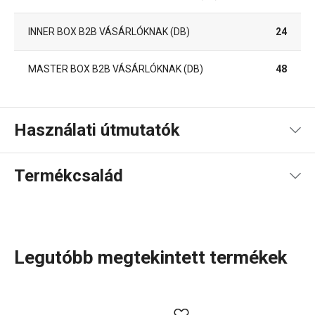
INNER BOX B2B VÁSÁRLÓKNAK (DB)
24
MASTER BOX B2B VÁSÁRLÓKNAK (DB)
48
Használati útmutatók
Használati útmutató és biztonsági információk
Termékcsalád
Használati útmutató és biztonsági információk
Legutóbb megtekintett termékek
A DELLA CASA termékcsalád számos praktikus eszközt
kínál, amelyek
megkönnyítik a konyhai munkát
. Olyan