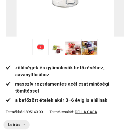
+ 3
zöldségek és gyümölcsök befőzéséhez,
savanyításához
masszív rozsdamentes acél csat minőségi
tömítéssel
a befőzött ételek akár 3–6 évig is elállnak
Termékkód
895140.00
Termékcsalád:
DELLA CASA
Leírás