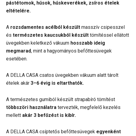
pástétomok, húsok, húskeverékek, zsíros ételek
eltételére.
A
rozsdamentes acélból készült
masszív csipesszel
és
természetes kaucsukból készült
tömítéssel ellátott
üvegekben keletkező vákuum
hosszabb ideig
megmarad
, mint a hagyományos befőttesüvegek
esetében.
A DELLA CASA csatos üvegekben vákuum alatt tárolt
ételek akár
3–6 évig is eltarthatók.
A természetes gumiból készült strapabíró tömítést
többszöri használatra
tervezték, megfelelő kezelés
mellett
akár 3 befőzést is kibír.
A DELLA CASA csíptetős befőttesüvegek
egyenként