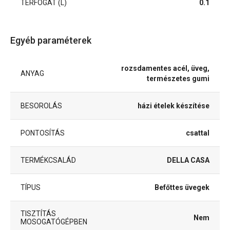
TÉRFOGAT (L)
0.1
Egyéb paraméterek
rozsdamentes acél, üveg,
ANYAG
természetes gumi
BESOROLÁS
házi ételek készítése
PONTOSÍTÁS
csattal
TERMÉKCSALÁD
DELLA CASA
TÍPUS
Befőttes üvegek
TISZTÍTÁS
Nem
MOSOGATÓGÉPBEN