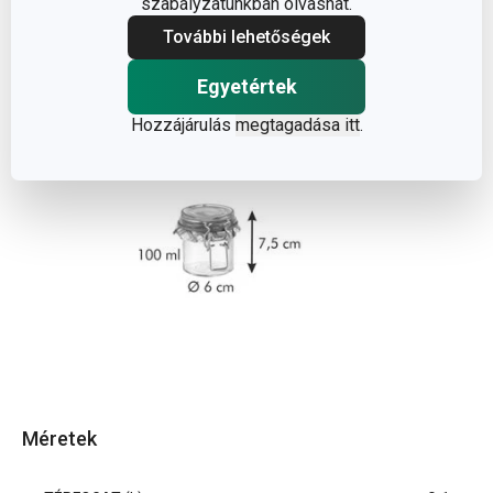
szabályzatunkban olvashat.
További lehetőségek
Egyetértek
Hozzájárulás
megtagadása itt
.
Méretek