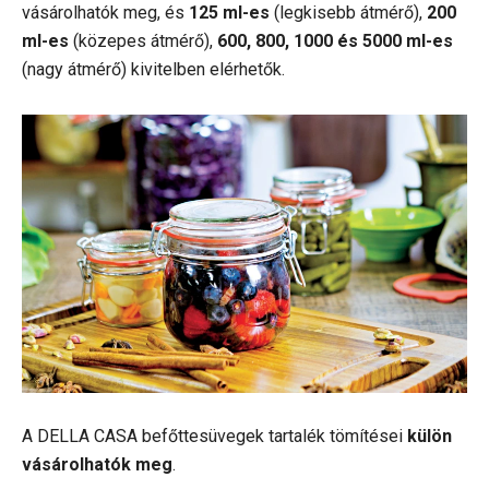
vásárolhatók meg, és
125 ml-es
(legkisebb átmérő),
200
ml-es
(közepes átmérő),
600, 800, 1000 és 5000 ml-es
(nagy átmérő) kivitelben elérhetők.
A DELLA CASA befőttesüvegek tartalék tömítései
külön
vásárolhatók meg
.