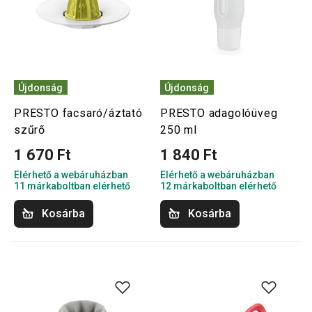
Újdonság
Újdonság
PRESTO facsaró/áztató
PRESTO adagolóüveg
szűrő
250 ml
1 670 Ft
1 840 Ft
Elérhető a webáruházban
Elérhető a webáruházban
11 márkaboltban elérhető
12 márkaboltban elérhető
Kosárba
Kosárba