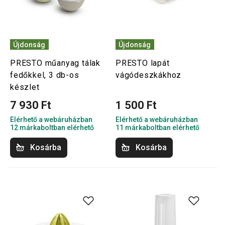
Újdonság
Újdonság
PRESTO műanyag tálak
PRESTO lapát
fedőkkel, 3 db-os
vágódeszkákhoz
készlet
7 930 Ft
1 500 Ft
Elérhető a webáruházban
Elérhető a webáruházban
12 márkaboltban elérhető
11 márkaboltban elérhető
Kosárba
Kosárba