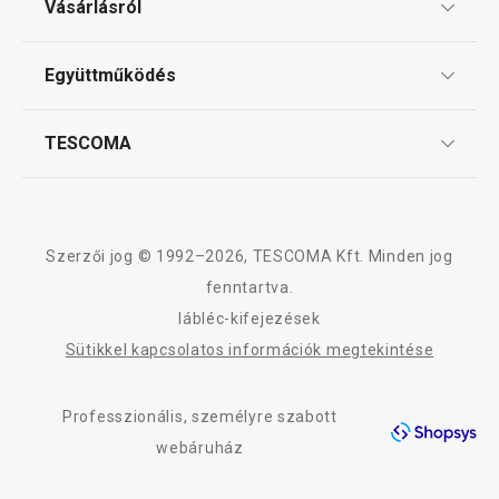
Vásárlásról
Tescoma klub
ÁSZF
Együttműködés
Gyakori kérdések
Szállítási díjak és fizetési módok
Affiliate program
TESCOMA
Reklamáció és termékvisszaküldés
Karrier
TESCOMA garancia és szerviz
Rólunk
Design
Szerzői jog © 1992–2026, TESCOMA Kft. Minden jog
Minőség
fenntartva.
lábléc-kifejezések
Blog
Sütikkel kapcsolatos információk megtekintése
Kapcsolat
Professzionális, személyre szabott
Adatkezelési Tájékoztató
webáruház
Akadálymentességi nyilatkozat