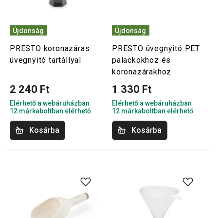
Újdonság
Újdonság
PRESTO koronazáras
PRESTO üvegnyitó PET
üvegnyitó tartállyal
palackokhoz és
koronazárakhoz
2 240 Ft
1 330 Ft
Elérhető a webáruházban
Elérhető a webáruházban
12 márkaboltban elérhető
12 márkaboltban elérhető
Kosárba
Kosárba