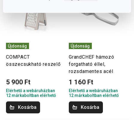
Újdonság
Újdonság
COMPACT
GrandCHEF hámozó
összecsukható reszelő
forgatható éllel,
rozsdamentes acél
5 900 Ft
1 160 Ft
Elérhető a webáruházban
Elérhető a webáruházban
12 márkaboltban elérhető
12 márkaboltban elérhető
Kosárba
Kosárba