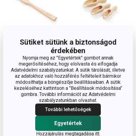
Sütiket sütünk a biztonságod
Újdonság
Újdonság
érdekében
FEELWOOD kenőecset
FEELWOOD mini lapátok,
Nyomja meg az "Egyetértek" gombot annak
formázóheggyel
3 méret
megerősítéséhez, hogy elolvasta és elfogadja
Adatvédelmi szabályzatunkat. A sütik tárolását, illetve
2 010 Ft
1 840 Ft
az adatokhoz való hozzáférés feltételeit bármikor
Elérhető a webáruházban
Elérhető a webáruházban
módosíthatja a böngészője beállításaiban. A sütik
12 márkaboltban elérhető
12 márkaboltban elérhető
kezeléséhez kattintson a "Beállítások módosítása"
gombra. További információt az Adatvédelmi
Kosárba
Kosárba
szabályzatunkban olvashat.
További lehetőségek
Egyetértek
Hozzájárulás
megtagadása itt
.