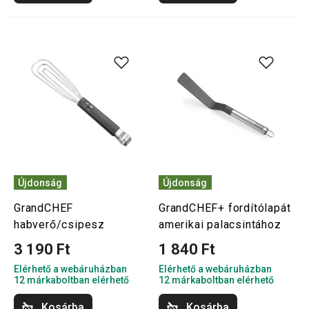
Újdonság
Újdonság
GrandCHEF
GrandCHEF+ fordítólapát
habverő/csipesz
amerikai palacsintához
3 190 Ft
1 840 Ft
Elérhető a webáruházban
Elérhető a webáruházban
12 márkaboltban elérhető
12 márkaboltban elérhető
Kosárba
Kosárba