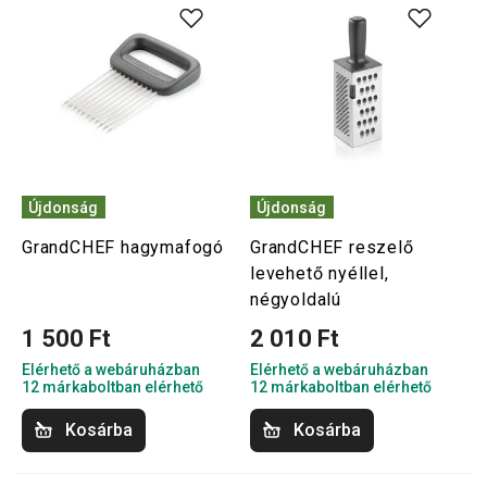
Újdonság
Újdonság
GrandCHEF hagymafogó
GrandCHEF reszelő
levehető nyéllel,
négyoldalú
1 500 Ft
2 010 Ft
Elérhető a webáruházban
Elérhető a webáruházban
12 márkaboltban elérhető
12 márkaboltban elérhető
Kosárba
Kosárba