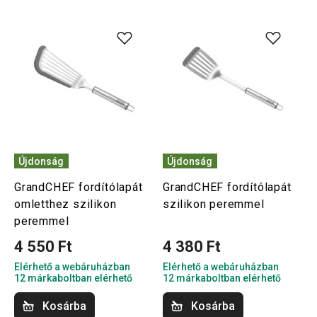
Újdonság
Újdonság
GrandCHEF fordítólapát
GrandCHEF fordítólapát
omletthez szilikon
szilikon peremmel
peremmel
4 550 Ft
4 380 Ft
Elérhető a webáruházban
Elérhető a webáruházban
12 márkaboltban elérhető
12 márkaboltban elérhető
Kosárba
Kosárba