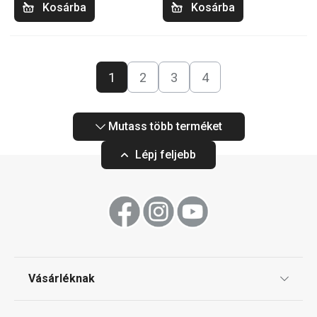
Kosárba
Kosárba
1
2
3
4
Mutass több terméket
Lépj feljebb
Vásárléknak
Ajándékutalványok