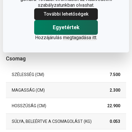
Igen
MOSOGATÓGÉPBEN
szabályzatunkban olvashat.
További lehetőségek
EAN
8592973126594
Egyetértek
A GARANCIÁLIS IDŐSZAK
3
Hozzájárulás
megtagadása itt
.
(ÉVEKBEN)
Csomag
SZÉLESSÉG (CM)
7.500
MAGASSÁG (CM)
2.300
HOSSZÚSÁG (CM)
22.900
SÚLYA, BELEÉRTVE A CSOMAGOLÁST (KG)
0.053