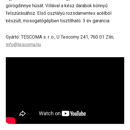
görögdinnye húsát. Villával a kész darabok könnyű
felszúrásához. Első osztályú rozsdamentes acélból
készült, mosogatógépben tisztítható. 3 év garancia.
Gyártó: TESCOMA s. r. o., U Tescomy 241, 760 01 Zlín;
info@tescoma.hu