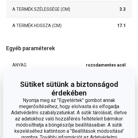
A TERMÉK SZÉLESSÉGE (CM)
3.3
A TERMÉK HOSSZA (CM)
17.1
Egyéb paraméterek
ANYAG
rozsdamentes acél
gyümölcs- és zöldség
Sütiket sütünk a biztonságod
BESOROLÁS
feldolgozás
érdekében
Nyomja meg az "Egyetértek" gombot annak
TERMÉKCSALÁD
GrandCHEF
megerősítéséhez, hogy elolvasta és elfogadja
Adatvédelmi szabályzatunkat. A sütik tárolását, illetve
az adatokhoz való hozzáférés feltételeit bármikor
TÍPUS
adagoló
módosíthatja a böngészője beállításaiban. A sütik
kezeléséhez kattintson a "Beállítások módosítása"
TISZTÍTÁS
gombra. További információt az Adatvédelmi