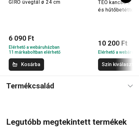
GIRO üvegtál ø 24 cm
TEO kancsó 2.5 l
és hűtőbetéttel
6 090 Ft
10 200 Ft
Elérhető a webáruházban
11 márkaboltban elérhető
Elérhető a webáruh
Kosárba
Szín kiválasztá
Termékcsalád
Legutóbb megtekintett termékek
A GrandCHEF
konyhai eszközök
és
elektromos