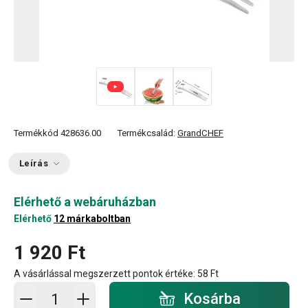
Termékkód
428636.00
Termékcsalád:
GrandCHEF
Leírás
Elérhető a webáruházban
Elérhető
12 márkaboltban
1 920 Ft
A vásárlással megszerzett pontok értéke:
58 Ft
Kosárba - mennyiség
Kosárba