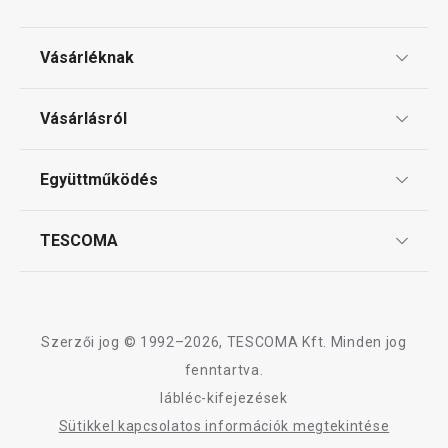
Háztartási gépek
Vásárléknak
Főzés
Ajándékutalványok
Vásárlásról
Tescoma klub
Háztartás
ÁSZF
Együttműködés
Gyakori kérdések
Szállítási díjak és fizetési módok
Tálalás
Affiliate program
TESCOMA
Reklamáció és termékvisszaküldés
Karrier
Szeletelés
TESCOMA garancia és szerviz
Rólunk
Design
Sütés
Szerzői jog © 1992–2026, TESCOMA Kft. Minden jog
Minőség
fenntartva.
lábléc-kifejezések
Italok
Blog
Sütikkel kapcsolatos információk megtekintése