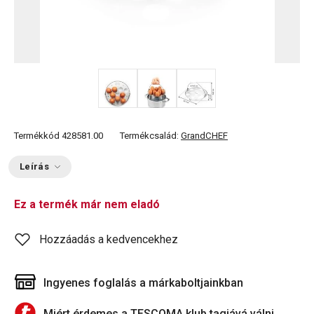
Termékkód
428581.00
Termékcsalád:
GrandCHEF
Leírás
Ez a termék már nem eladó
Hozzáadás a kedvencekhez
Ingyenes foglalás a márkaboltjainkban
Miért érdemes a TESCOMA klub tagjává válni