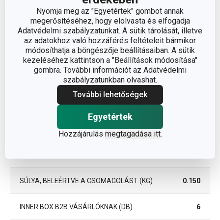
EAN
8592973128581
Nyomja meg az "Egyetértek" gombot annak
megerősítéséhez, hogy elolvasta és elfogadja
Adatvédelmi szabályzatunkat. A sütik tárolását, illetve
A GARANCIÁLIS IDŐSZAK
3
az adatokhoz való hozzáférés feltételeit bármikor
(ÉVEKBEN)
módosíthatja a böngészője beállításaiban. A sütik
kezeléséhez kattintson a "Beállítások módosítása"
gombra. További információt az Adatvédelmi
Csomag
szabályzatunkban olvashat.
További lehetőségek
SZÉLESSÉG (CM)
5.500
Egyetértek
MAGASSÁG (CM)
25.000
Hozzájárulás
megtagadása itt
.
HOSSZÚSÁG (CM)
21.000
SÚLYA, BELEÉRTVE A CSOMAGOLÁST (KG)
0.150
INNER BOX B2B VÁSÁRLÓKNAK (DB)
6