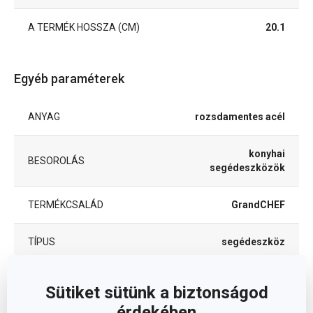
A TERMÉK HOSSZA (CM)
20.1
Egyéb paraméterek
ANYAG
rozsdamentes acél
konyhai
BESOROLÁS
segédeszközök
TERMÉKCSALÁD
GrandCHEF
TÍPUS
segédeszköz
TISZTÍTÁS
Igen
MOSOGATÓGÉPBEN
Sütiket sütünk a biztonságod
érdekében