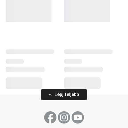
mind a hagyományos, mind a modern konyhák stílusához.
Ezt a termékcsaládot az egységes dizájn és a teljesen
rozsdamentes vagy fémszerkezet jellemzi, minimális
műanyag felhasználásával. Az edények között nemcsak
kiváló minőségű
serpenyők
,
lábasok
és
nyeles lábasok
találhatók, hanem megbízható
kukták
is, amelyek
megfelelnek a legmagasabb elvárásoknak. A GrandCHEF
elektromos készülékek, például a gyorsforraló,
szendvicssütő, rizsfőző és vákuumfóliázó, vizuálisan
tökéletes harmóniát alkotnak, és minden konyhában
esztétikus megjelenést biztosítanak. Ez a termékcsalád
azok számára készült, akik a professzionális dizájnt és a
kiváló minőséget elérhető áron szeretnék élvezni.
Lépj feljebb
Konyhai eszközök