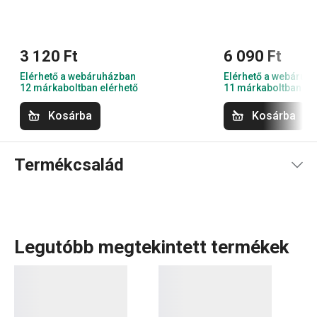
3 120 Ft
6 090 Ft
Elérhető a webáruházban
Elérhető a webáruh
12 márkaboltban elérhető
11 márkaboltban el
Kosárba
Kosárba
Termékcsalád
Legutóbb megtekintett termékek
A GrandCHEF
konyhai eszközök
és
elektromos
készülékek
széles választéka tökéletesen illeszkedik