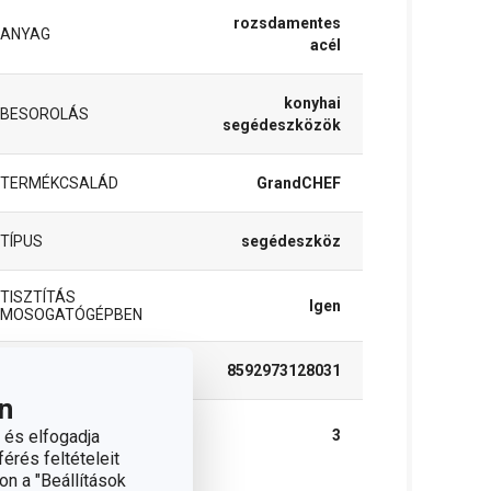
rozsdamentes
ANYAG
acél
konyhai
BESOROLÁS
segédeszközök
TERMÉKCSALÁD
GrandCHEF
TÍPUS
segédeszköz
TISZTÍTÁS
Igen
MOSOGATÓGÉPBEN
EAN
8592973128031
n
A GARANCIÁLIS
 és elfogadja
3
IDŐSZAK (ÉVEKBEN)
érés feltételeit
on a "Beállítások