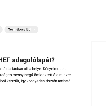
Termékcsalád
HEF adagolólapát?
 háztartásban ott a helye. Kényelmesen
kséges mennyiségű ömlesztett élelmiszer.
l készült, így könnyedén tisztán tartható.