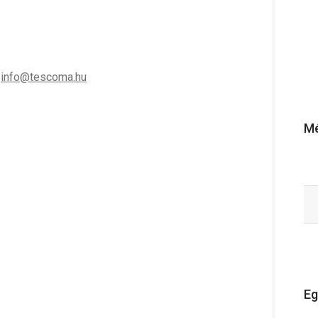
;
info@tescoma.hu
Mé
Eg