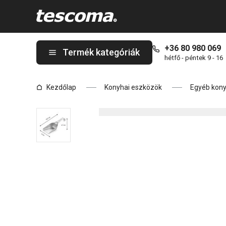
A GrandCHEF adagolólapát oldalon tartózkodik
+36 80 980 069
Termék kategóriák
hétfő - péntek 9 - 16
Kezdőlap
Konyhai eszközök
Egyéb kony