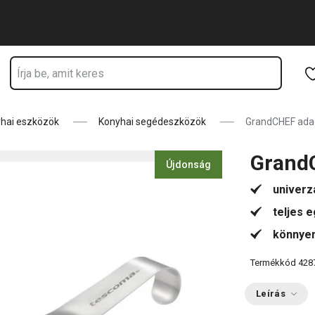
Ugrás a fő tartalomhoz
Ugrás a navigációhoz
Ugrás a kereséshez
hai eszközök
Konyhai segédeszközök
GrandCHEF ada
Grand
Újdonság
univerz
teljes 
könnyen
Termékkód
428
Leírás