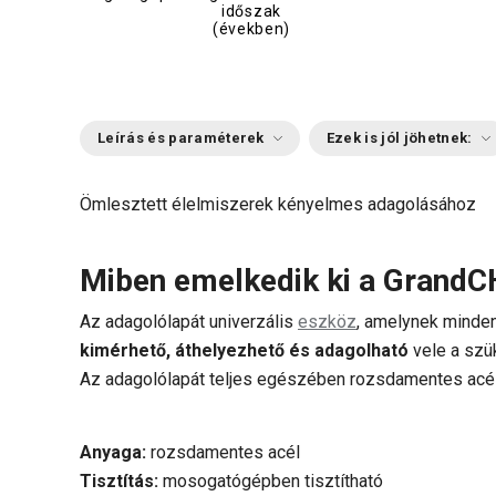
időszak
(években)
Leírás és paraméterek
Ezek is jól jöhetnek:
Ömlesztett élelmiszerek kényelmes adagolásához
Miben emelkedik ki a GrandC
Az adagolólapát univerzális
eszköz
, amelynek minden
kimérhető, áthelyezhető és adagolható
vele a szü
Az adagolólapát teljes egészében rozsdamentes acélbó
Anyaga:
rozsdamentes acél
Tisztítás:
mosogatógépben tisztítható