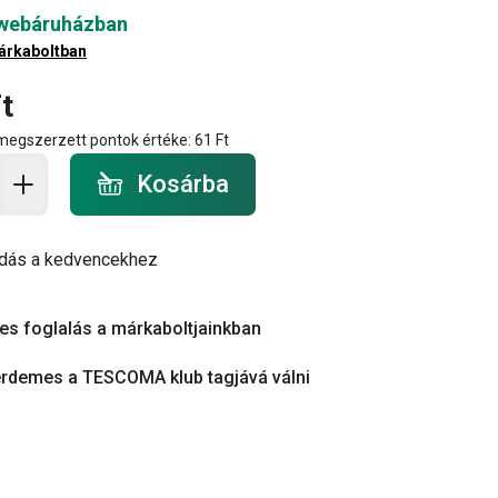
 webáruházban
árkaboltban
t
 megszerzett pontok értéke:
61 Ft
a - mennyiség
Kosárba
dás a kedvencekhez
es foglalás a márkaboltjainkban
érdemes a TESCOMA klub tagjává válni