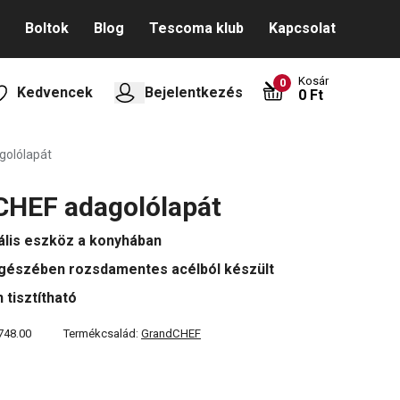
Boltok
Blog
Tescoma klub
Kapcsolat
Kosár
0
Kedvencek
Bejelentkezés
0 Ft
golólapát
CHEF adagolólapát
ális eszköz a konyhában
egészében rozsdamentes acélból készült
 tisztítható
748.00
Termékcsalád:
GrandCHEF