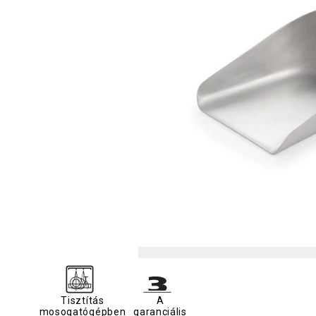
Tisztítás
A
mosogatógépben
garanciális