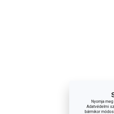
Nyomja meg a
Adatvédelmi sza
bármikor módosít