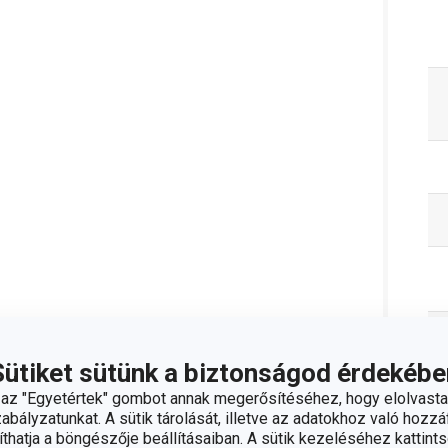
Sütiket sütünk a biztonságod érdekébe
z "Egyetértek" gombot annak megerősítéséhez, hogy elolvasta
bályzatunkat. A sütik tárolását, illetve az adatokhoz való hozzáf
hatja a böngészője beállításaiban. A sütik kezeléséhez kattints