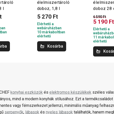
rtároló
élelmiszertároló
élelmiszer
8 l
doboz, 1,8 l
doboz 28
t
5 270 Ft
6 590 Ft
5 190 F
Elérhető a
ban
webáruházban
Elérhető a
tban
10 márkaboltban
webáruházb
elérhető
11 márkabol
elérhető
árba
Kosárba
Kosá
dCHEF
konyhai eszközök
és
elektromos készülékek
széles válas
nyos, mind a modern konyhák stílusához. Ezt a termékcsaládot 
entes vagy fémszerkezet jellemzi, minimális műanyag felhaszn
gű
serpenyők
,
lábasok
és
nyeles lábasok
találhatók, hanem meg