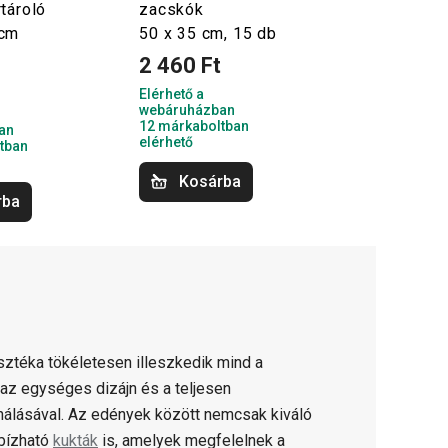
tároló
zacskók
 cm
50 x 35 cm, 15 db
2 460 Ft
t
Elérhető a
webáruházban
12 márkaboltban
an
elérhető
tban
Kosárba
rba
ztéka tökéletesen illeszkedik mind a
az egységes dizájn és a teljesen
álásával. Az edények között nemcsak kiváló
bízható
kukták
is, amelyek megfelelnek a