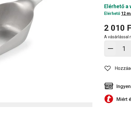
Elérhető a
Elérhető
12 m
2 010 F
A vásárlással
Kosárb
Hozzáa
Ingyen
Miért 