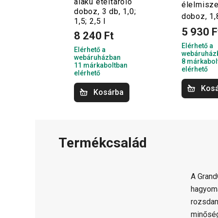
alakú ételtároló
élelmisze
doboz, 3 db, 1,0;
doboz, 1,
1,5; 2,5 l
5 930 F
8 240 Ft
Elérhető a
Elérhető a
webáruház
webáruházban
8 márkabol
11 márkaboltban
elérhető
elérhető
Kos
Kosárba
Termékcsalád
A Gran
hagyomá
rozsdam
minősé