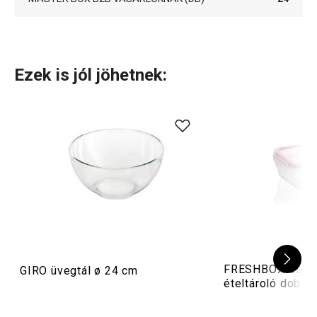
Ezek is jól jöhetnek:
FRESHBOX GLASS
GIRO üvegtál ø 24 cm
ételtároló doboz,