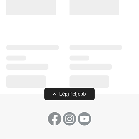
típusú tűzhelyen, így indukciós főzőlapon is használható
– az indukciós alj rozsdamentes acélból készül. Az
ergonomikus, strapabíró műanyag nyél csúszásgátló
felületű, így biztonságos és kényelmes a használata.
Főzés
Szeletelés
Lépj feljebb