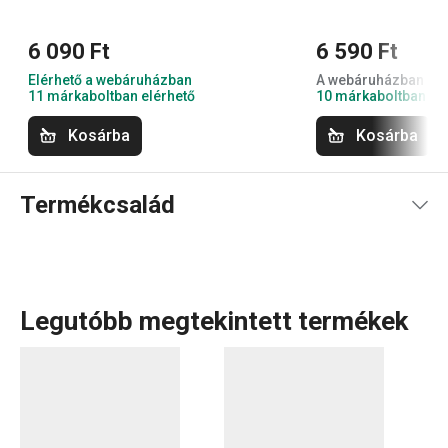
6 090 Ft
6 590 Ft
Elérhető a webáruházban
A webáruházban nem
11 márkaboltban elérhető
10 márkaboltban el
Kosárba
Kosárba
Termékcsalád
Legutóbb megtekintett termékek
A masszív MINERAL alumínium
serpenyőket
prémium
kerámia tapadásmentes bevonattal láttuk el, amely
természetes kőhatású felületet biztosít. Mindenféle