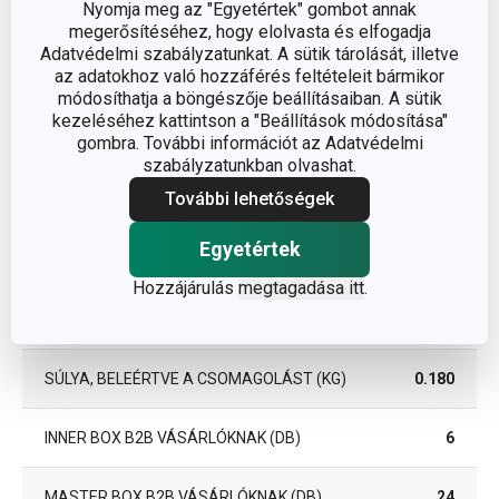
Nyomja meg az "Egyetértek" gombot annak
megerősítéséhez, hogy elolvasta és elfogadja
A GARANCIÁLIS IDŐSZAK
Adatvédelmi szabályzatunkat. A sütik tárolását, illetve
3
(ÉVEKBEN)
az adatokhoz való hozzáférés feltételeit bármikor
módosíthatja a böngészője beállításaiban. A sütik
kezeléséhez kattintson a "Beállítások módosítása"
Csomag
gombra. További információt az Adatvédelmi
szabályzatunkban olvashat.
További lehetőségek
SZÉLESSÉG (CM)
15.600
Egyetértek
MAGASSÁG (CM)
1.900
Hozzájárulás
megtagadása itt
.
HOSSZÚSÁG (CM)
34.000
SÚLYA, BELEÉRTVE A CSOMAGOLÁST (KG)
0.180
INNER BOX B2B VÁSÁRLÓKNAK (DB)
6
MASTER BOX B2B VÁSÁRLÓKNAK (DB)
24