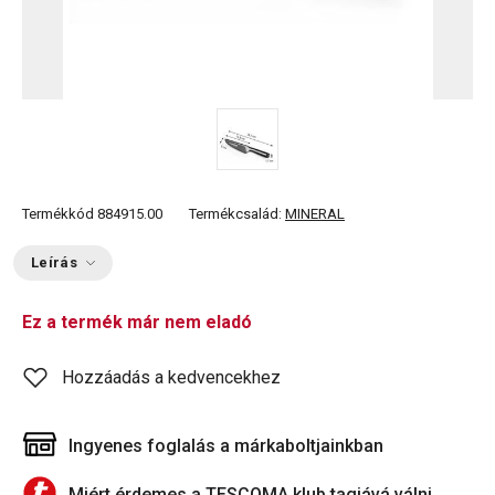
Termékkód
884915.00
Termékcsalád:
MINERAL
Leírás
Ez a termék már nem eladó
Hozzáadás a kedvencekhez
Ingyenes foglalás a márkaboltjainkban
Miért érdemes a TESCOMA klub tagjává válni