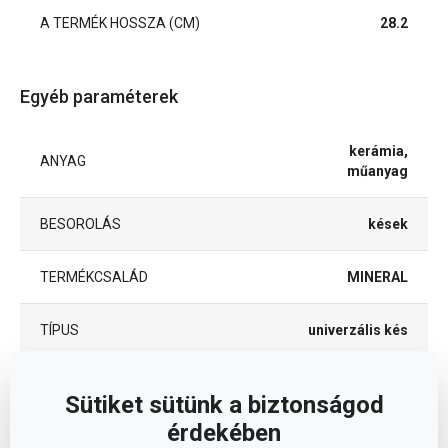
A TERMÉK HOSSZA (CM)
28.2
Egyéb paraméterek
kerámia,
ANYAG
műanyag
BESOROLÁS
kések
TERMÉKCSALÁD
MINERAL
TÍPUS
univerzális kés
TISZTÍTÁS MOSOGATÓGÉPBEN
Nem
Sütiket sütünk a biztonságod
érdekében
EAN
8592973128789